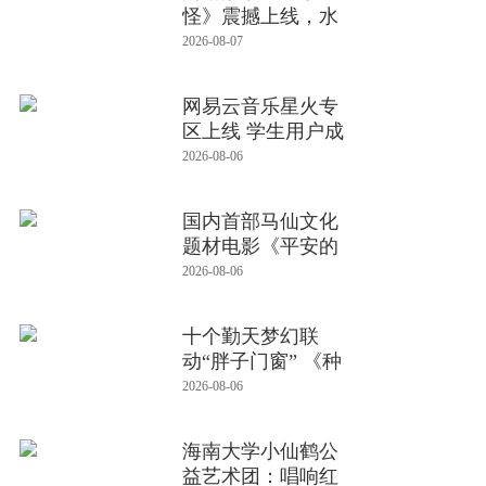
怪》震撼上线，水
猴子现世掀起
2026-08-07
网易云音乐星火专
区上线 学生用户成
为星火
2026-08-06
国内首部马仙文化
题材电影《平安的
女儿》在
2026-08-06
十个勤天梦幻联
动“胖子门窗” 《种
地吧4》
2026-08-06
海南大学小仙鹤公
益艺术团：唱响红