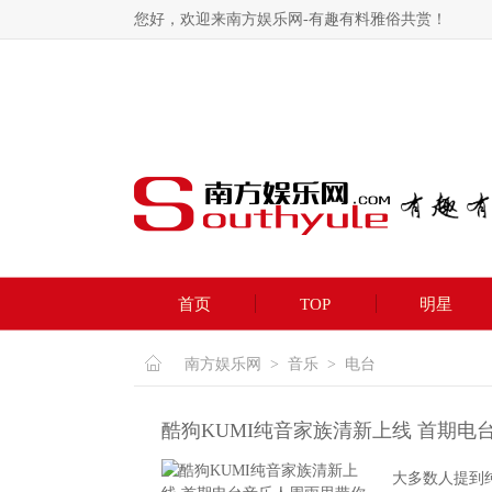
您好，欢迎来南方娱乐网-有趣有料雅俗共赏！
首页
TOP
明星
南方娱乐网
>
音乐
>
电台
酷狗KUMI纯音家族清新上线 首期
大多数人提到