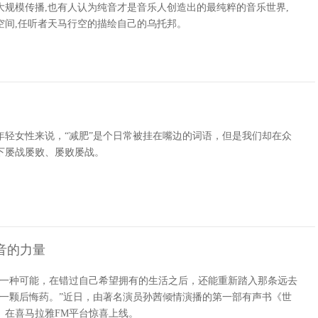
大规模传播,也有人认为纯音才是音乐人创造出的最纯粹的音乐世界,
空间,任听者天马行空的描绘自己的乌托邦。
年轻女性来说，“减肥”是个日常被挂在嘴边的词语，但是我们却在众
下屡战屡败、屡败屡战。
音的力量
一种可能，在错过自己希望拥有的生活之后，还能重新踏入那条远去
有一颗后悔药。”近日，由著名演员孙茜倾情演播的第一部有声书《世
》在喜马拉雅FM平台惊喜上线。