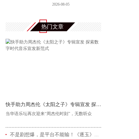
色岁月，致敬
2026-08-05
热门文章
快手助力周杰伦《太阳之子》专辑宣发 探索数字时代音乐宣发新范
当华语乐坛再次迎来“周杰伦时刻”，无数听众
不是剧想爆，是平台不能输！《逐玉》硬捧上位，撕开行业