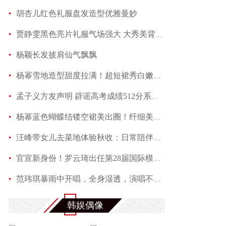
胡杏儿红色礼服盘发造型优雅曼妙
贾静雯黑色亮片礼服气场强大 大秀美背性感火辣
杨颖长发披肩仙气飘飘
杨幂雪地造型甜度拉满！超短裙秀白嫩长腿化身甜美少
孟子义方发声明 辟谣高考成绩512分系不实传闻 近
杨幂蓝色蝴蝶结镂空裙美出圈！纤细美腿性感迷人
汪峰带女儿去菜地体验秋收：日常陪伴诠释“真正的富
官宣新身份！罗云琦出任第28届国际模特大赛中国总决
范玮琪暴雨中开唱，全身湿透，演唱不受任何影响，网友大
爱奇艺出品犯罪动作电影《捕风追影》定档8月16日
韩娱偶像