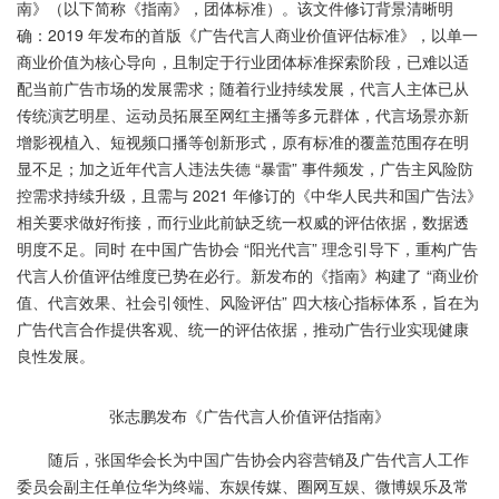
南》（以下简称《指南》，团体标准）。该文件修订背景清晰明
确：2019 年发布的首版《广告代言人商业价值评估标准》，以单一
商业价值为核心导向，且制定于行业团体标准探索阶段，已难以适
配当前广告市场的发展需求；随着行业持续发展，代言人主体已从
传统演艺明星、运动员拓展至网红主播等多元群体，代言场景亦新
增影视植入、短视频口播等创新形式，原有标准的覆盖范围存在明
显不足；加之近年代言人违法失德 “暴雷” 事件频发，广告主风险防
控需求持续升级，且需与 2021 年修订的《中华人民共和国广告法》
相关要求做好衔接，而行业此前缺乏统一权威的评估依据，数据透
明度不足。同时 在中国广告协会 “阳光代言” 理念引导下，重构广告
代言人价值评估维度已势在必行。新发布的《指南》构建了 “商业价
值、代言效果、社会引领性、风险评估” 四大核心指标体系，旨在为
广告代言合作提供客观、统一的评估依据，推动广告行业实现健康
良性发展。
张志鹏发布《广告代言人价值评估指南》
随后，张国华会长为中国广告协会内容营销及广告代言人工作
委员会副主任单位华为终端、东娱传媒、圈网互娱、微博娱乐及常