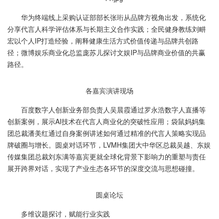
华为终端线上采购认证部部长张珩从品牌方视角出发，系统化
分享代言人科学评估体系与长期主义合作实践；全民健身教练刘畊
宏以个人IP打造经验，阐释健康生活方式价值传递与品牌共创路
径；微博娱乐商业化总监庞苏儿探讨文娱IP与品牌商业价值的共赢
路径。
各嘉宾演讲现场
百度数字人创新业务部负责人吴晨霞通过罗永浩数字人直播等
创新案例，展示AI技术在代言人商业化的突破性应用；袋鼠妈妈集
团总裁潘美红通过自身案例讲述如何通过精准的代言人策略实现品
牌破圈与增长。圆桌对话环节，LVMH集团大中华区总裁吴越、东娱
传媒集团总裁刘东满等嘉宾更就全球化背景下影响力的重塑与责任
展开跨界对话，实现了产业生态各环节的深度交流与思想碰撞。
圆桌论坛
多维议题探讨，赋能行业实践