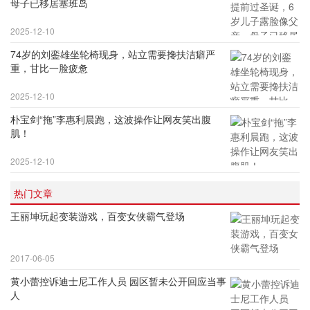
母子已移居塞班岛
2025-12-10
74岁的刘銮雄坐轮椅现身，站立需要搀扶洁癖严
重，甘比一脸疲惫
2025-12-10
朴宝剑“拖”李惠利晨跑，这波操作让网友笑出腹
肌！
2025-12-10
热门文章
王丽坤玩起变装游戏，百变女侠霸气登场
2017-06-05
黄小蕾控诉迪士尼工作人员 园区暂未公开回应当事
人