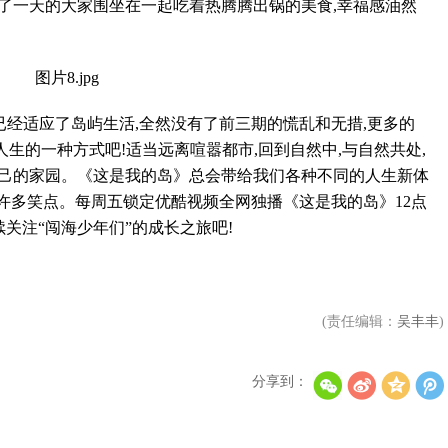
了一天的大家围坐在一起吃着热腾腾出锅的美食,幸福感油然
经适应了岛屿生活,全然没有了前三期的慌乱和无措,更多的
崔振赫再扮检察官遇上白天是李姃垠晚上是郑恩地
Super Junior全新巡演预告出现新三小分队，引发E.
生的一种方式吧!适当远离喧嚣都市,回到自然中,与自然共处,
自己的家园。《这是我的岛》总会带给我们各种不同的人生新体
们许多笑点。每周五锁定优酷视频全网独播《这是我的岛》12点
继续关注“闯海少年们”的成长之旅吧!
《背著善宰跑》大势演员边佑锡确定出演《Runnin
《泪之女王》超完美落幕，24.9%刷新自身收视率+登
(责任编辑：
吴丰丰
)
分享到：