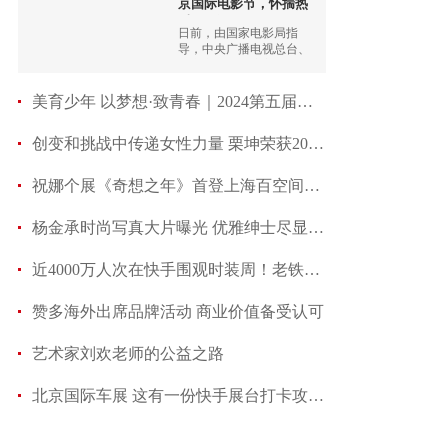
京国际电影节，怀揣热
爱，见证
日前，由国家电影局指
导，中央广播电视总台、
北京市人民政府主办的第
十四届北京国际电影节在
怀柔雁栖湖国际会展中心
美育少年 以梦想·致青春｜2024第五届芒果少儿艺
隆重启幕。
创变和挑战中传递女性力量 栗坤荣获2024年度“
祝娜个展《奇想之年》首登上海百空间，携手探寻想
杨金承时尚写真大片曝光 优雅绅士尽显风度
近4000万人次在快手围观时装周！老铁时装周：每种时
赞多海外出席品牌活动 商业价值备受认可
艺术家刘欢老师的公益之路
北京国际车展 这有一份快手展台打卡攻略！