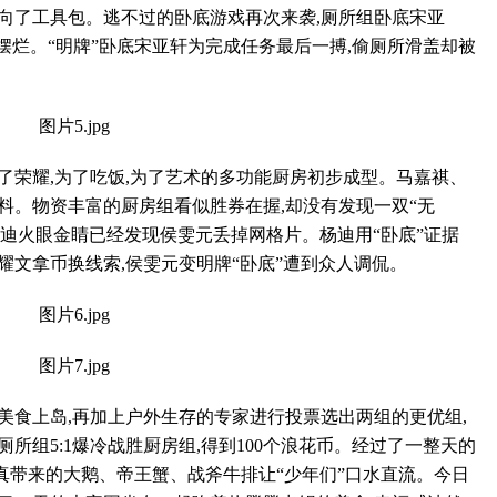
向了工具包。逃不过的卧底游戏再次来袭,厕所组卧底宋亚
摆烂。“明牌”卧底宋亚轩为完成任务最后一搏,偷厕所滑盖却被
荣耀,为了吃饭,为了艺术的多功能厨房初步成型。马嘉祺、
料。物资丰富的厨房组看似胜券在握,却没有发现一双“无
迪火眼金睛已经发现侯雯元丢掉网格片。杨迪用“卧底”证据
耀文拿币换线索,侯雯元变明牌“卧底”遭到众人调侃。
食上岛,再加上户外生存的专家进行投票选出两组的更优组,
所组5:1爆冷战胜厨房组,得到100个浪花币。经过了一整天的
真带来的大鹅、帝王蟹、战斧牛排让“少年们”口水直流。今日