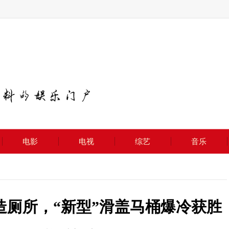
电影
电视
综艺
音乐
造厕所，“新型”滑盖马桶爆冷获胜