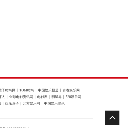
桔子时尚网
TOM时尚
中国娱乐报道
青春娱乐网
评人
全球电影资讯网
电影界
明星界
528娱乐网
线
娱乐盒子
北方娱乐网
中国娱乐资讯