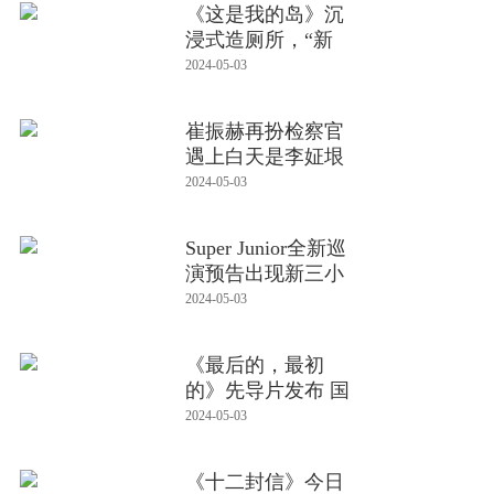
《这是我的岛》沉
浸式造厕所，“新
型”滑盖马
2024-05-03
崔振赫再扮检察官
遇上白天是李姃垠
晚上是郑
2024-05-03
Super Junior全新巡
演预告出现新三小
分队，引
2024-05-03
《最后的，最初
的》先导片发布 国
内首部聚焦
2024-05-03
《十二封信》今日