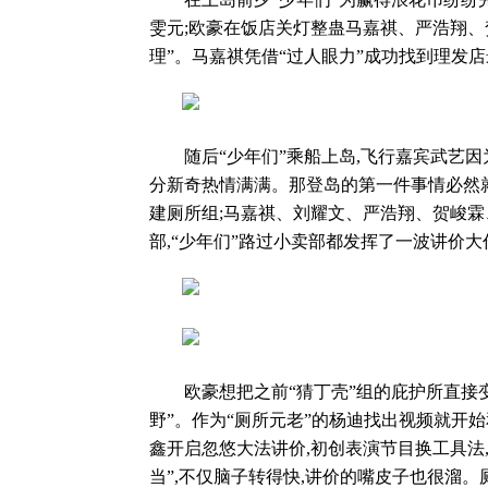
雯元;欧豪在饭店关灯整蛊马嘉祺、严浩翔、
理”。马嘉祺凭借“过人眼力”成功找到理发店
随后“少年们”乘船上岛,飞行嘉宾武艺因为
分新奇热情满满。那登岛的第一件事情必然
建厕所组;马嘉祺、刘耀文、严浩翔、贺峻
部,“少年们”路过小卖部都发挥了一波讲价
欧豪想把之前“猜丁壳”组的庇护所直接变成
野”。作为“厕所元老”的杨迪找出视频就开
鑫开启忽悠大法讲价,初创表演节目换工具法
当”,不仅脑子转得快,讲价的嘴皮子也很溜。