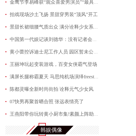
金鹰节李易峰获“观众喜爱男演员”“最具人气男演
拍戏现场沙土飞扬 景甜穿男装“顶风”开工
景甜长裙细腰气质出众 满分诠释少女系优雅
中国第一代娱记谈刘德华：没有记者会不喜欢他
黄小蕾控诉迪士尼工作人员 园区暂未公开回应当事
王丽坤玩起变装游戏，百变女侠霸气登场
满屏长腿称霸夏天 马思纯机场演绎freestyle
陈都灵曝全新时尚街拍 诠释元气少女风
07快男再聚首晒合照 张远表情亮了
王燕阳带你玩转黄小厨市集!素颜上阵助力嫣然天使
何润东夏日写真魅力多变 黑色蕾丝透视西装性感吸
韩娱偶像