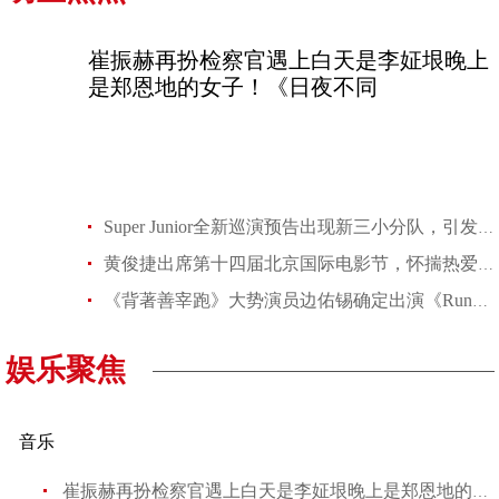
崔振赫再扮检察官遇上白天是李姃垠晚上
是郑恩地的女子！《日夜不同
Super Junior全新巡演预告出现新三小分队，引发E.L.F.卯起来查谁是
黄俊捷出席第十四届北京国际电影节，怀揣热爱，见证发生
《背著善宰跑》大势演员边佑锡确定出演《Running Man》，官方在今
娱乐聚焦
音乐
崔振赫再扮检察官遇上白天是李姃垠晚上是郑恩地的女子