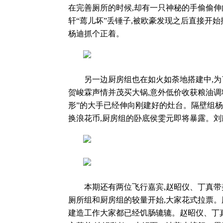
在完善厕所的时候,却有一只神秘的手偷偷伸
轩“蔫儿坏”丢锤子,被欧豪发现之后直接开始
杨迪抓个正着。
另一边厨房组也在如火如荼地搭建中,为了
贺峻霖声情并茂买大锅,意外低价收获粮油调
形”的大手已经伸向刚建好的灶台。隔壁组杨
换浪花币,厨房组的卧底侯雯元即将暴露。刘
本期还有两位飞行嘉宾,赵昭仪、丁真带美
厕所组和厨房组的较量开始,大家花式拉票。厕
建造工作大家都已经饥肠辘辘。赵昭仪、丁