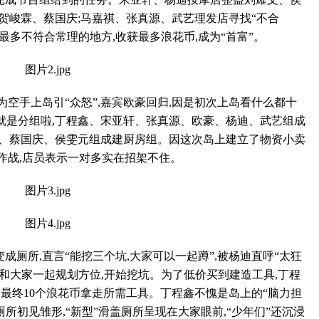
贺峻霖、蔡国庆;马嘉祺、张真源、武艺理发店寻找“不合
最多不符合常理的地方,收获最多浪花币,成为“首富”。
空手上岛引“众怒”,嘉宾欧豪回归,因是初次上岛看什么都十
就是分组啦,丁程鑫、宋亚轩、张真源、欧豪、杨迪、武艺组成
霖、蔡国庆、侯雯元组成建厨房组。因这次岛上建立了物资小卖
大作战,店员表示一对多实在招架不住。
厕所,直言“能挖三个坑,大家可以一起蹲”,被杨迪直呼“太狂
始和大家一起规划方位,开始挖坑。为了低价买到建造工具,丁程
,最终10个浪花币拿走所需工具。丁程鑫不愧是岛上的“脑力担
厕所初见雏形,“新型”滑盖厕所呈现在大家眼前,“少年们”还沉浸