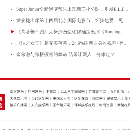
Super Junior全新巡演预告出现新三小分队，引发E.L.F.卯
黄俊捷出席第十四届北京国际电影节，怀揣热爱，见证发生
《背著善宰跑》大势演员边佑锡确定出演《Running Man
《泪之女王》超完美落幕，24.9%刷新自身收视率+登顶tvN
金希澈与张根硕相约算命 结果让两人十分难过？
南方娱乐
红网娱乐
中宠网
风水八字同城网
江苏都市网
女性时尚
大众娱乐网
当代娱乐网
中国艺人网
娱乐在线
国文网
易煮娱乐
影
娱乐广播网
东方娱乐网
国华娱乐网
环球娱乐在线
时尚资讯
新娱在