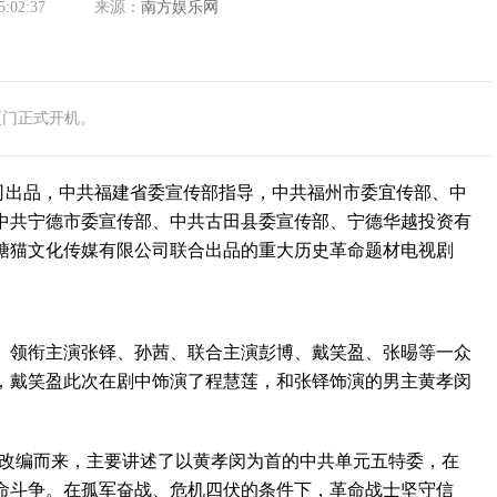
5:02:37
来源：
南方娱乐网
厦门正式开机。
出品，中共福建省委宣传部指导，中共福州市委宜传部、中
中共宁德市委宣传部、中共古田县委宣传部、宁德华越投资有
糖猫文化传媒有限公司联合出品的重大历史革命题材电视剧
领衔主演张铎、孙茜、联合主演彭博、戴笑盈、张晹等一众
，戴笑盈此次在剧中饰演了程慧莲，和张铎饰演的男主黄孝闵
改编而来，主要讲述了以黄孝闵为首的中共单元五特委，在
命斗争。在孤军奋战、危机四伏的条件下，革命战士坚守信