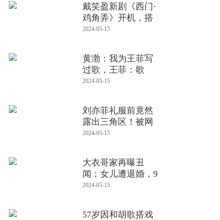
戴笑盈新剧《西门·
鸡角弄》开机，搭
档张铎出
2024-05-15
黄渤：我为王菲写
过歌，王菲：歌
呢？黄渤脱口而出9
2024-05-15
刘亦菲礼服前竟然
露出三角区！被网
友直呼：这谁
2024-05-15
大衣哥家再曝丑
闻：女儿遭退婚，9
85男友骗走500
2024-05-15
57岁因和胡歌搭戏