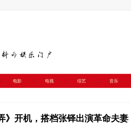
电影
电视
综艺
音乐
角弄》开机，搭档张铎出演革命夫妻