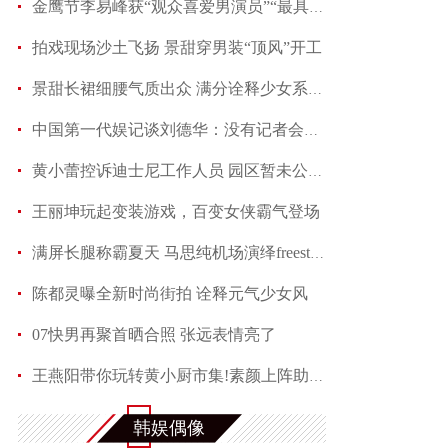
金鹰节李易峰获“观众喜爱男演员”“最具人气男演
拍戏现场沙土飞扬 景甜穿男装“顶风”开工
景甜长裙细腰气质出众 满分诠释少女系优雅
中国第一代娱记谈刘德华：没有记者会不喜欢他
黄小蕾控诉迪士尼工作人员 园区暂未公开回应当事
王丽坤玩起变装游戏，百变女侠霸气登场
满屏长腿称霸夏天 马思纯机场演绎freestyle
陈都灵曝全新时尚街拍 诠释元气少女风
07快男再聚首晒合照 张远表情亮了
王燕阳带你玩转黄小厨市集!素颜上阵助力嫣然天使
何润东夏日写真魅力多变 黑色蕾丝透视西装性感吸
韩娱偶像