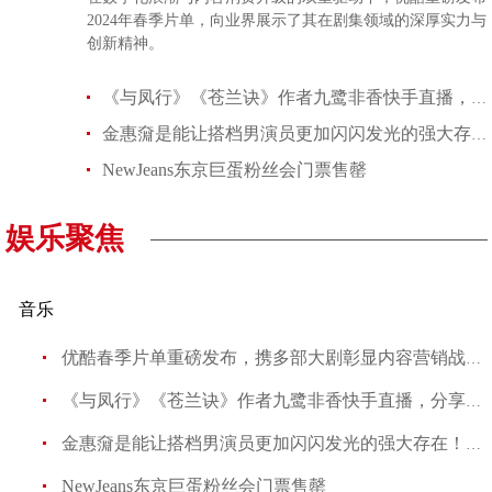
2024年春季片单，向业界展示了其在剧集领域的深厚实力与
创新精神。
《与凤行》《苍兰诀》作者九鹭非香快手直播，分享爆款言情作品创作
金惠奫是能让搭档男演员更加闪闪发光的强大存在！网友喊话：向孔晓振
NewJeans东京巨蛋粉丝会门票售罄
娱乐聚焦
音乐
优酷春季片单重磅发布，携多部大剧彰显内容营销战略新高
《与凤行》《苍兰诀》作者九鹭非香快手直播，分享爆款言
金惠奫是能让搭档男演员更加闪闪发光的强大存在！网友喊
NewJeans东京巨蛋粉丝会门票售罄