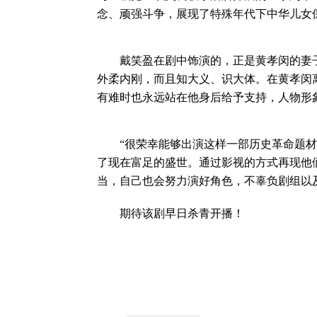
念、顽强斗争，展现了特殊年代下中华儿女
戴笑盈在剧中饰演的，正是黄孝闵的妻子
外柔内刚，而且知大义、识大体。在黄孝闵
有难时也永远站在他身后给予支持，人物形
“很荣幸能够出演这样一部历史革命题材大
了现在富足的盛世。通过影视的方式再现他
当，自己也会努力演好角色，不辜负剧组以
期待该剧早日杀青开播！