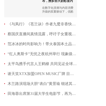
布，携多部大剧彰显内
容营销战
在数字化浪潮与内容消费
升级的双重驱动下，优酷
重磅发布2024年春季片
单，向业界展示了其在剧
集领域的深厚实力与创新
《与凤行》《苍兰诀》作者九鹭非香快手直播，分享
精神。
蔡国庆直播间真情流露，呼吁子女重视父母健康体检
范冰冰的时尚影响力！带火泰国本土品牌GENTLEWOMA
“红人奥斯卡”无忧之夜杭州举行 现象级盛典聚
太平鸟携手代言人王鹤棣 共同见证全球首家品牌
谢天笑XTX加盟OPEN MUSIC厂牌 目标“出海”
木兰路演现场大胆“表白”黄景瑜 细述其体贴入
田海蓉出席第31届大学生电影节，再为年度男演员开