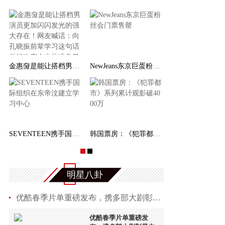
金惠奫是能让搭档男演员更加闪闪发光的强大存在
NewJeans东京巨蛋粉丝会门票售罄
SEVENTEEN携手国际组织在东帝汶建立学习中心
韩国票房：《犯罪都市》系列累计观影破4000万
明星八卦
优酷春季片单重磅发布，携多部大剧彰显内容营销战
优酷春季片单重磅发