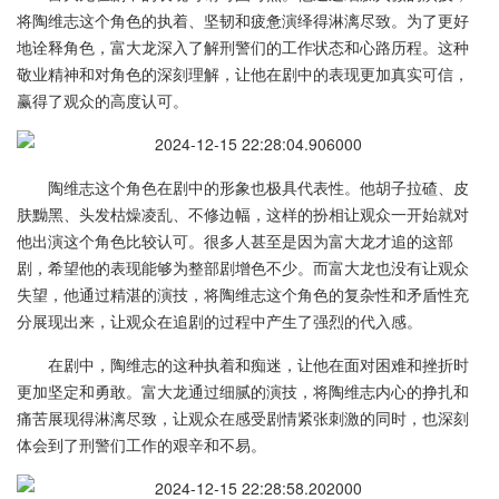
将陶维志这个角色的执着、坚韧和疲惫演绎得淋漓尽致。为了更好
地诠释角色，富大龙深入了解刑警们的工作状态和心路历程。这种
敬业精神和对角色的深刻理解，让他在剧中的表现更加真实可信，
赢得了观众的高度认可。
陶维志这个角色在剧中的形象也极具代表性。他胡子拉碴、皮
肤黝黑、头发枯燥凌乱、不修边幅，这样的扮相让观众一开始就对
他出演这个角色比较认可。很多人甚至是因为富大龙才追的这部
剧，希望他的表现能够为整部剧增色不少。而富大龙也没有让观众
失望，他通过精湛的演技，将陶维志这个角色的复杂性和矛盾性充
分展现出来，让观众在追剧的过程中产生了强烈的代入感。
在剧中，陶维志的这种执着和痴迷，让他在面对困难和挫折时
更加坚定和勇敢。富大龙通过细腻的演技，将陶维志内心的挣扎和
痛苦展现得淋漓尽致，让观众在感受剧情紧张刺激的同时，也深刻
体会到了刑警们工作的艰辛和不易。