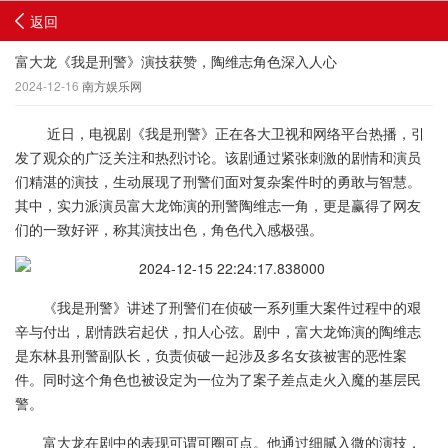
返回
富大龙《我是刑警》演技获赞，陶维志角色深入人心
2024-12-16
南方娱乐网
近日，电视剧《我是刑警》正在各大卫视和网络平台热播，引
发了观众的广泛关注和热烈讨论。该剧通过紧张刺激的剧情和演员
们精湛的演技，生动展现了刑警们面对复杂案件时的勇敢与智慧。
其中，实力派演员富大龙饰演的刑警陶维志一角，更是赢得了网友
们的一致好评，称其演技出色，角色代入感极强。
《我是刑警》讲述了刑警们在侦破一系列重大案件过程中的艰
辛与付出，剧情跌宕起伏，扣人心弦。剧中，富大龙饰演的陶维志
是东林县刑警副队长，负责侦破一起涉及多名女孩被害的恶性案
件。同时这个角色也被设定为一位为了案子差点走火入魔的基层民
警。
富大龙在剧中的表现可谓可圈可点。他通过细腻入微的演技，