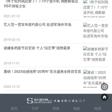
《终于轮到我恋爱了》7.10宁波开机 偶数癖霸总
VS不倒翁少女
2021-07-12
艺人范一贤宣布签约新公司 欲进军海外市场
2019-02-15
谢娜多档新节目官宣 个人“综艺季”强势霸屏
2019-11-01
重磅！2023动感地带“20周年”音乐盛典全阵容官宣
2023-12-12
首页
TOP
明星
电影
电视