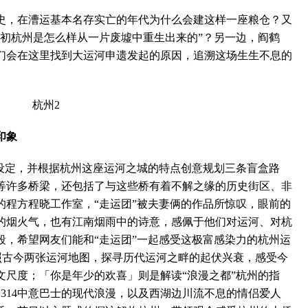
，在漕运基本名存实亡的年代为什么会建这样一座粮仓？又
当初杭州是怎么样从一片废墟中重生出来的”？另一边，阎鹤
们会在这里找到大运河申遗发起的原因，追溯这场生生不息的
印象
定，并根据杭州这座运河之城的特点创意规划三条盲盒路
等许多桥梁，还包括了与这些桥有着不解之缘的历史街区、非
的程方程晓工作室，“走运团”被夫妻俩的作品所惊叹，眼前的
的烟火气，也有江南烟雨中的诗意，感佩于他们对运河、对杭
段，希望网友们能和“走运团”一起感受这极富感染力的杭州运
行，对照古今两张运河地图，探寻历代运河之畔的起伏兴衰，感受今
文尺度；「你是年少的欢喜」则是解读“浪漫之都”杭州的指
314中意巴士的现代浪漫，以及西湖边川流不息的情侣爱人