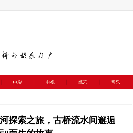
电影
电视
综艺
音乐
运河探索之旅，古桥流水间邂逅