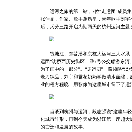
运河之旅的第二站，7位“走运团”成员集
张佳晶，作家、歌手蒲熠星，青年歌手刘宇携
后，兵分三路开启为期两天的杭州运河主题
钱塘江、东苕溪和京杭大运河三大水系，
运团”访桥西历史街区、乘7号公交船游东河
为了画中的一部分”。“走运团”一路领略“
老刀织品，刘宇和蚕花奶奶学做清水丝绵，
业的程方程晓，用影像为这座城市留下了运
当谈到杭州与运河，段志强说“这座年轻城
化城市雏形，再到今天成为浙江第一座超大
的变迁和发展的故事。