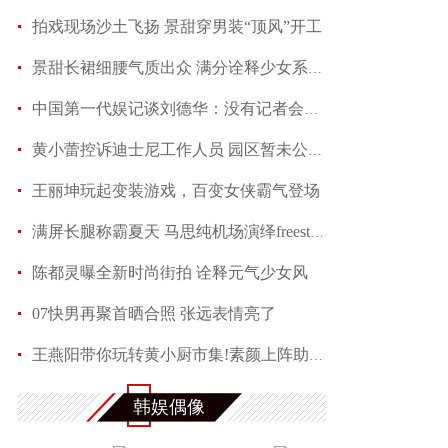
拍戏现场沙土飞扬 景甜穿男装“顶风”开工
景甜长裙细腰气质出众 满分诠释少女系优雅
中国第一代娱记谈刘德华：没有记者会不喜欢他
黄小蕾控诉迪士尼工作人员 园区暂未公开回应当事
王丽坤玩起变装游戏，百变女侠霸气登场
满屏长腿称霸夏天 马思纯机场演绎freestyle
陈都灵曝全新时尚街拍 诠释元气少女风
07快男再聚首晒合照 张远表情亮了
王燕阳带你玩转黄小厨市集!素颜上阵助力嫣然天使
何润东夏日写真魅力多变 黑色蕾丝透视西装性感吸
韩娱偶像