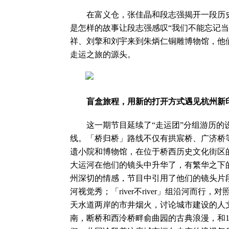
在富义仓，张佳晶和段志强揭开一段历史
是怎样的故事让段志强感叹“我们不能忘记
祥、刘擎和刘宇来到朱炳仁铜雕博物馆，他
走运之旅的源头。
盲盒旅程，用新的打开方式遇见杭州新
这一期节目延续了“走运团”分组游历的设
线。「桥归桥」路线不仅有拱宸桥、广济桥
遗小院和博物馆，在位于桥西历史文化街区
大运河在他们的镜头中升华了，有繁华之下
州深切的情感，节目中引用了他们的镜头片
河视觉秀；「river不river」组沿河而
天水道两岸的市井烟火，讨论城市建设的人
南，断桥和西泠桥畔俞曲园的古典浪漫，和1