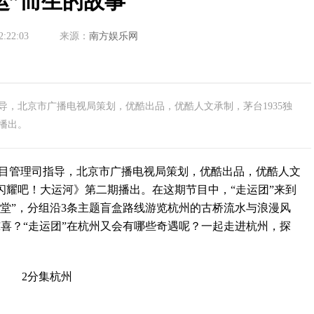
运”而生的故事
2:22:03
来源：
南方娱乐网
指导，北京市广播电视局策划，优酷出品，优酷人文承制，茅台1935独
播出。
目管理司指导，北京市广播电视局策划，优酷出品，优酷人文
《闪耀吧！大运河》第二期播出。在这期节目中，“走运团”来到
堂”，分组沿3条主题盲盒路线游览杭州的古桥流水与浪漫风
喜？“走运团”在杭州又会有哪些奇遇呢？一起走进杭州，探
。