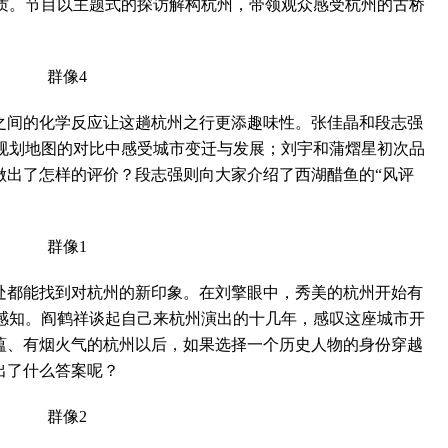
质。节目以主题式的探访解构杭州，带领观众感受杭州的古桥
间的化学反应让这趟杭州之行更添趣味性。张佳晶和段志强
规划地图的对比中感受城市变迁与发展；刘宇和蒲熠星初次品
做出了怎样的评价？段志强则向大家介绍了西湖醋鱼的“风评
都能找到对杭州的新印象。在刘擎眼中，秀美的杭州开始有
感知。阎鹤祥谈起自己来杭州演出的十几年，感叹这座城市开
底蕴、有烟火气的杭州以后，如果选择一个历史人物的身份穿越
出了什么答案呢？