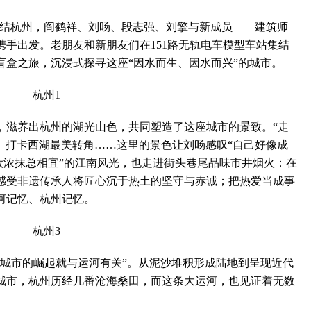
结杭州，阎鹤祥、刘旸、段志强、刘擎与新成员——建筑师
手出发。老朋友和新朋友们在151路无轨电车模型车站集结
盲盒之旅，沉浸式探寻这座“因水而生、因水而兴”的城市。
滋养出杭州的湖光山色，共同塑造了这座城市的景致。“走
、打卡西湖最美转角……这里的景色让刘旸感叹“自己好像成
淡妆浓抹总相宜”的江南风光，也走进街头巷尾品味市井烟火：在
感受非遗传承人将匠心沉于热土的坚守与赤诚；把热爱当成事
河记忆、杭州记忆。
市的崛起就与运河有关”。从泥沙堆积形成陆地到呈现近代
城市，杭州历经几番沧海桑田，而这条大运河，也见证着无数