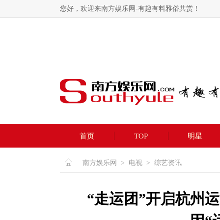
您好，欢迎来南方娱乐网-有趣有料雅俗共赏！
首页
TOP
明星
南方娱乐网
>
电视
>
综艺资讯
“走运团”开启杭州