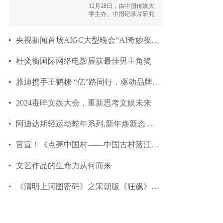
院奖
12月28日，由中国传媒大
学主办、中国纪录片研究
中心承办、电视学院协办
的第十四届“光影纪
年”——中国纪录片学院奖
央视新闻首场AIGC大型晚会“AI奇妙夜”即将开启
颁奖典礼在京成功举办。
杜奕衡国际网络电影展获最佳男主角奖
雅迪携手王鹤棣 “亿”路同行，驱动品牌年轻化价
2024毒眸文娱大会，重新思考文娱未来
阿迪达斯轻运动蛇年系列,新年焕新态 携手演员陈
官宣！《点亮中国村——中国古村落江西行》融媒体
文艺作品的生命力从何而来
《清明上河图密码》之宋朝版《狂飙》“青年赵不