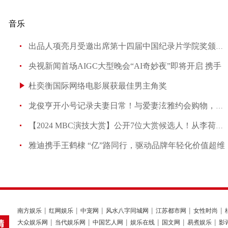
音乐
出品人项亮月受邀出席第十四届中国纪录片学院奖颁奖盛
央视新闻首场AIGC大型晚会“AI奇妙夜”即将开启 携手
杜奕衡国际网络电影展获最佳男主角奖
龙俊亨开小号记录夫妻日常！与爱妻泫雅约会购物，甜蜜婚后
【2024 MBC演技大赏】公开7位大赏候选人！从李荷妮、韩
雅迪携手王鹤棣 “亿”路同行，驱动品牌年轻化价值超维
南方娱乐
红网娱乐
中宠网
风水八字同城网
江苏都市网
女性时尚
大众娱乐网
当代娱乐网
中国艺人网
娱乐在线
国文网
易煮娱乐
影