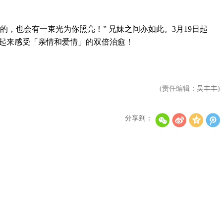
也会有一束光为你照亮！” 兄妹之间亦如此。3月19日起
，一起来感受「亲情和爱情」的双倍治愈！
LE SSERAFIM新曲《Ash》被KBS判定为不合格
徐康俊将特别出演《月刊男友》
(责任编辑：
吴丰丰
)
分享到：
AMPERS&ONE将于4月回归
ZEROBASEONE连续五次销量创下百万