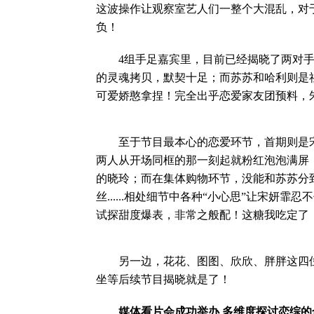
这波操作让观察室艺人们一整个大混乱，对
负！
4组手足嘉宾里，目前已经揭晓了两对手足
的灵魂拷贝，默契十足；而苏苏和哈利则是社
可爱娇憨拿捏！完全出乎恋爱家友团预料，朱
至于节目最本心的恋爱环节，首期则是宋妍霏
两人从开场同框的那一刻起就粉红泡泡满屏
的晓玲；而在集体购物环节，没能和苏苏分
丝......相处细节中各种“小心思”让宋妍
试探甜度爆表，非常之般配！这糖我吃定了
另一边，花花、图图、欣欣、胖胖这四位
坐等后续节目揭晓就是了！
媒体看片会成功举办 多维度探讨恋综的