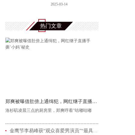
播！姜武包贝尔
2025-03-14
热门文章
郑爽被曝借肚傍上通缉犯，网红继子直播手撕’
洛杉矶凌晨三点的厨房里，郑爽哼着"咕嘟咕嘟
金鹰节李易峰获“观众喜爱男演员”“最具人气男演