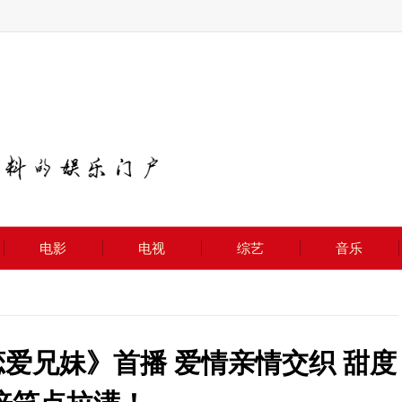
电影
电视
综艺
音乐
爱兄妹》首播 爱情亲情交织 甜度