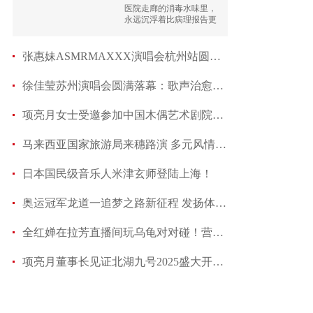
情绪耗
医院走廊的消毒水味里，
永远沉浮着比病理报告更
复杂的人性图谱。
张惠妹ASMRMAXXX演唱会杭州站圆满落幕，两晚激情
徐佳莹苏州演唱会圆满落幕：歌声治愈心灵，现场氛围
项亮月女士受邀参加中国木偶艺术剧院与美国北美
马来西亚国家旅游局来穗路演 多元风情受老广青
日本国民级音乐人米津玄师登陆上海！
奥运冠军龙道一追梦之路新征程 发扬体育精神展
全红婵在拉芳直播间玩乌龟对对碰！营业状态太可爱
项亮月董事长见证北湖九号2025盛大开场 打造城