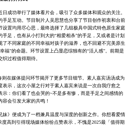
日成功举行了媒体看片会，吸引了众多媒体和观众的关注。
的手足互动。节目制片人吴思慧也分享了节目创作初衷和台前
节设置均用尽心思，最终选择了几组极具中国式特色原生家庭
的手足，也有从小打到大的“相爱相杀”的手足，又或者是计划
现了不同家庭的不同幸福对孩子的滋养，也不回避不完美原生
幸福”的命题。环节设置上凸显恋综独有的“活人感”。前期是
交织过程值得期待。
则在媒体提问环节揭开了更多节目细节。素人嘉宾汤汤成为
度表示，这次小屋之行对于素人嘉宾来说是一次自我疗愈之
表示：你们看了也会哭的~不是多有惨，而是手足之间感情的
内容会引发大家的共鸣！
妹》便成为了一档兼具温度与深度的创新之作。你想看爱情
浓度高到引得现场媒体纷纷点赞表示，不愧是2025最「值得期