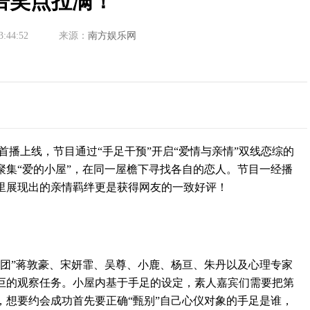
倍笑点拉满！
3:44:52
来源：
南方娱乐网
上线，节目通过“手足干预”开启“爱情与亲情”双线恋综的
聚集“爱的小屋”，在同一屋檐下寻找各自的恋人。节目一经播
里展现出的亲情羁绊更是获得网友的一致好评！
”蒋敦豪、宋妍霏、吴尊、小鹿、杨亘、朱丹以及心理专家
巨的观察任务。小屋内基于手足的设定，素人嘉宾们需要把第
，想要约会成功首先要正确“甄别”自己心仪对象的手足是谁，