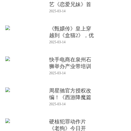
艺《恋爱兄妹》首
播 爱情
2025-03-14
《甄嬛传》皇上穿
越到《盒猫2》，优
酷手握好I
2025-03-14
快手电商在泉州石
狮举办产业带培训
会，助力新
2025-03-14
周星驰官方授权改
编！《西游降魔篇
之快活城》
2025-03-14
硬核犯罪动作片
《老狗》今日开