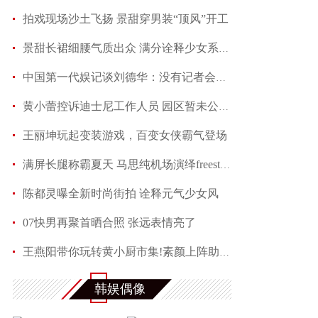
拍戏现场沙土飞扬 景甜穿男装“顶风”开工
景甜长裙细腰气质出众 满分诠释少女系优雅
中国第一代娱记谈刘德华：没有记者会不喜欢他
黄小蕾控诉迪士尼工作人员 园区暂未公开回应当事
王丽坤玩起变装游戏，百变女侠霸气登场
满屏长腿称霸夏天 马思纯机场演绎freestyle
陈都灵曝全新时尚街拍 诠释元气少女风
07快男再聚首晒合照 张远表情亮了
王燕阳带你玩转黄小厨市集!素颜上阵助力嫣然天使
何润东夏日写真魅力多变 黑色蕾丝透视西装性感吸
韩娱偶像