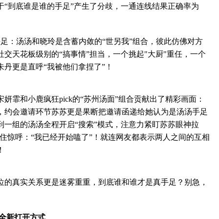
于“到底谁是谁的手足”产生了分歧，一通连线结果正确率为
：汤汤和晓玲是含蓄内敛的“世另我”组合，彼此仿佛对方
交天花板级别的“搞事情”担当，一个挑起"大厨"重任，一个
丹更是直呼“我被他们拿捏了”！
和小鹿疯狂pick的“苏州汤面”组合贡献出了精彩画面：
，约会邀请环节苏苏更是果断把邀请函递给她认为是汤汤手足
到一组的汤汤全程开启“搜索”模式，注意力紧盯苏苏眼神拉
霏忍不住惊呼：“我已经开始嗑了”！就连网友都表示两人之间的互相
！
的真实关系更是迷雾重重，到底谁和谁才是真手足？别急，
全新打开方式