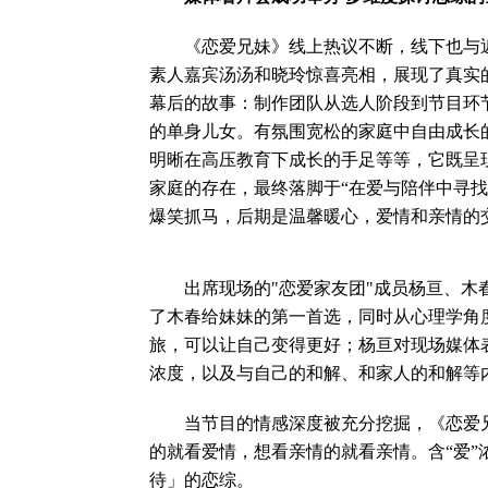
《恋爱兄妹》线上热议不断，线下也与近
素人嘉宾汤汤和晓玲惊喜亮相，展现了真实
幕后的故事：制作团队从选人阶段到节目环
的单身儿女。有氛围宽松的家庭中自由成长
明晰在高压教育下成长的手足等等，它既呈
家庭的存在，最终落脚于“在爱与陪伴中寻找
爆笑抓马，后期是温馨暖心，爱情和亲情的
出席现场的"恋爱家友团"成员杨亘、木春
了木春给妹妹的第一首选，同时从心理学角
旅，可以让自己变得更好；杨亘对现场媒体
浓度，以及与自己的和解、和家人的和解等
当节目的情感深度被充分挖掘，《恋爱兄
的就看爱情，想看亲情的就看亲情。含“爱”
待」的恋综。