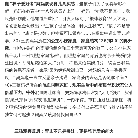
庭 “棒子爱好者”妈妈
展现
育儿真实感
，
当
孩子们为了玩具争吵不
断，妈妈在教育中“十八般武器齐上阵”，妈妈一句“我不是真打，我
只是吓唬他让他知道严重性”，引发大家对于“棍棒教育”的大讨论。
爸爸更是金句频出：“生孩子也是体验一种人生状态”、“孩子不是管
出来的”、“成功是少数，但幸福可以很多”……在幽默中道出育儿哲
学。30+三孩妈妈所在的
公主小妹家庭
，
家庭结构
“
2.5
到
3.0
”的再升
级
。
“帅爸+美妈”的高颜值组合和三个天真可爱的孩子，公主小妹家
庭呈现出一种“理想家庭”模样。但理想家庭的背后也有亲子关系的相
处困境：哥哥尼诺给家人打分时，不愿意给妈妈打分，说自己和妈
妈的关系不亲近，表示“因为妈妈教训自己，对妈妈只有一丢丢喜
欢。” 妈妈也一直在反思亲子沟通、家庭爱的表达是否足够平衡？
40+三孩妈妈所在的
混血阿哇家庭
，
现实生活中的
密集母职
状态让人
倍感压力。中外
混血阿哇家庭，妈妈陈李梅日常如“人间陀螺”，从清
晨“跪式穿袜”到深夜“默默家务”，一刻不停。节目通过这组家庭，将
全职妈妈的“密集母职”放到镜头前：辛苦付出是否理所当然？孩子的
独立何时起步？妈妈又该如何找回自己？
三孩观察反思：
育儿不只是带娃，更是
培养
爱的能力