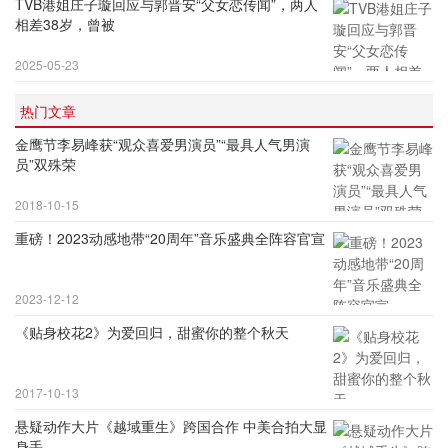
TVB港姐庄子璇回应与郭晋安“父女恋传闻”，两人
相差38岁，曾被
2025-05-23
热门文章
金鹰节李易峰获“观众喜爱男演员”“最具人气男演
员”双殊荣
2018-10-15
重磅！2023动感地带“20周年”音乐盛典全阵容官宣
2023-12-12
《贴身校花2》为爱回归，甜蜜你的整个秋天
2017-10-13
悬疑动作大片《越域重生》跨国合作 中美合拍大显
身手