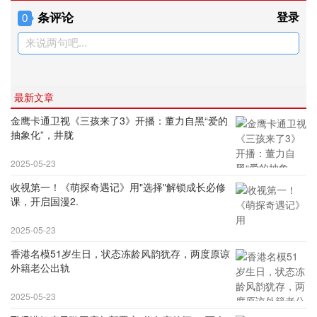
条评论
登录
0
来说两句吧...
最新文章
金鹰卡通卫视《三孩来了3》开播：董力自黑“爱的
抽象化”，井胧
2025-05-23
收视第一！《萌探奇遇记》用"选择"解锁成长必修
课，开启国漫2.
2025-05-23
香港名模51岁生日，状态冻龄风韵犹存，两度原谅
外籍老公出轨
2025-05-23