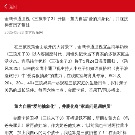
返回
金鹰卡通卫视《三孩来了3》开播：董力自黑“爱的抽象化”，井胧接
棒曹恩齐带娃
2025-05-23
南方娱乐网
在三孩政策全面放开的大背景下，金鹰卡通卫视宜品纯羊奶粉
《三孩来了3》以内容回应时代，用镜头记录当下真实的多孩家庭生
活状态。宜品纯羊奶粉《三孩来了3》将于5月24日温暖回归，《乘
风2025》归来的金鹰卡通卫视主持人小燕子姐姐谭薇搭档《妻子浪
漫旅行》中“爱得很抽象”的董力，在观察室与育儿专家、KOL及
20+、30+、40+三孩妈妈一起观察三孩家庭的生活日常，探讨亲子
关系的成长陪伴。每周六晚七点，金鹰卡通、芒果TV同步播出。
董力
自黑
“
爱的抽象化
”
，
井胧
化身“家庭问题调解员”
金鹰卡通卫视《三孩来了3》开播话题不断，新朋友董力自《爸
爸去哪儿》后再战娃综，作为奶爸他笑称：“以前我也带过阿拉蕾小
朋友，加上我自己的两个孩子，我也算是三孩奶爸了！” 在面对“棒