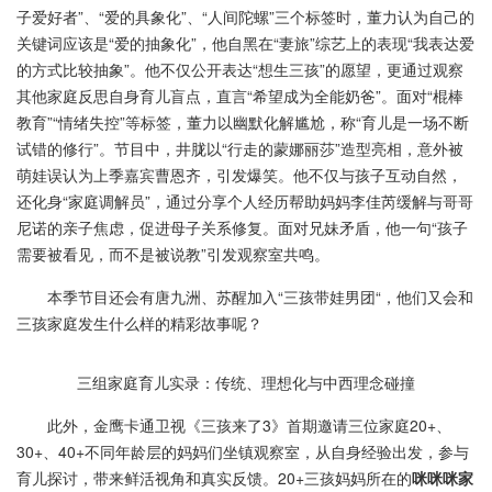
子爱好者”、“爱的具象化”、“人间陀螺”三个标签时，董力认为自己的
关键词应该是“爱的抽象化”，他自黑在“妻旅”综艺上的表现“我表达爱
的方式比较抽象”。他不仅公开表达“想生三孩”的愿望，更通过观察
其他家庭反思自身育儿盲点，直言“希望成为全能奶爸”。面对“棍棒
教育”“情绪失控”等标签，董力以幽默化解尴尬，称“育儿是一场不断
试错的修行”。节目中，井胧以“行走的蒙娜丽莎”造型亮相，意外被
萌娃误认为上季嘉宾曹恩齐，引发爆笑。他不仅与孩子互动自然，
还化身“家庭调解员”，通过分享个人经历帮助妈妈李佳芮缓解与哥哥
尼诺的亲子焦虑，促进母子关系修复。面对兄妹矛盾，他一句“孩子
需要被看见，而不是被说教”引发观察室共鸣。
本季节目还会有唐九洲、苏醒加入“三孩带娃男团“，他们又会和
三孩家庭发生什么样的精彩故事呢？
三组家庭育儿实录：传统、理想化与中西理念碰撞
此外，金鹰卡通卫视《三孩来了3》首期邀请三位家庭20+、
30+、40+不同年龄层的妈妈们坐镇观察室，从自身经验出发，参与
育儿探讨，带来鲜活视角和真实反馈。20+三孩妈妈所在的
咪咪咪家