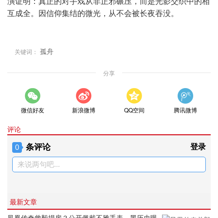
演证明：真正的对手戏从非正邪碾压，而是光影交织中的相
互成全。因信仰集结的微光，从不会被长夜吞没。
孤舟
关键词：
分享
微信好友
新浪微博
QQ空间
腾讯微博
评论
条评论
登录
0
来说两句吧...
最新文章
凤凰传奇曾毅塌房？公开佩戴不雅手表，黑历史曝