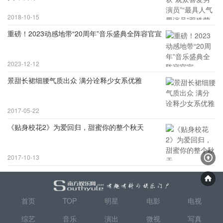
2018-10-15
重磅！2023动感地带“20周年”音乐盛典全阵容官宣
2023-12-12
景甜长裙细腰气质出众 满分诠释少女系优雅
2017-05-22
《贴身校花2》为爱回归，甜蜜你的整个秋天
2017-10-13
首页
TOP
明星
电影
电视
综艺
音乐
演出
微视
写真