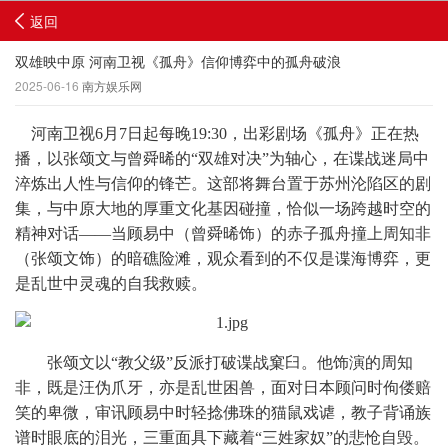
返回
双雄映中原 河南卫视《孤舟》信仰博弈中的孤舟破浪
2025-06-16
南方娱乐网
河南卫视6月7日起每晚19:30，出彩剧场《孤舟》正在热
播，以张颂文与曾舜晞的“双雄对决”为轴心，在谍战迷局中
淬炼出人性与信仰的锋芒。这部将舞台置于苏州沦陷区的剧
集，与中原大地的厚重文化基因碰撞，恰似一场跨越时空的
精神对话——当顾易中（曾舜晞饰）的赤子孤舟撞上周知非
（张颂文饰）的暗礁险滩，观众看到的不仅是谍海博弈，更
是乱世中灵魂的自我救赎。
张颂文以“教父级”反派打破谍战窠臼。他饰演的周知
非，既是汪伪爪牙，亦是乱世困兽，面对日本顾问时佝偻赔
笑的卑微，审讯顾易中时轻捻佛珠的猫鼠戏谑，教子背诵族
谱时眼底的泪光，三重面具下藏着“三姓家奴”的悲怆自毁。