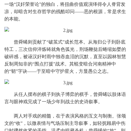
一场“汉奸荣誉论”的独白，将扭曲价值观演绎得令人脊背发
凉，却暗含对生存哲学的残酷叩问——恶的根源，常是求生
的本能。
曾舜晞则贡献了“破茧式”成长范本。从海归公子到卧底
特工，三次信仰淬炼铸就角色弧光，刑场鞭挞后蜷缩如婴的
破碎感，被诬汉奸时雨中独吞血泪的沉默，直至以园林智慧
反制周知非的“围点打援”战术。其蜕变暗合河南精神中
的“韧”字诀——于至暗中守护星火，方显愚公之志。
从任人摆布的棋子到执子博弈的棋手，曾舜晞以肢体语
言与眼神戏完成了一场少年到战士的史诗叙事。
两人对手戏的精髓，在于表演风格的互文与制衡。张颂
文的“收”，以微表情与气场压制主导叙事，如轻抚顾易中伤
口时骤然收紧的手指，温柔中暗藏杀机；曾舜晞的“放”，则