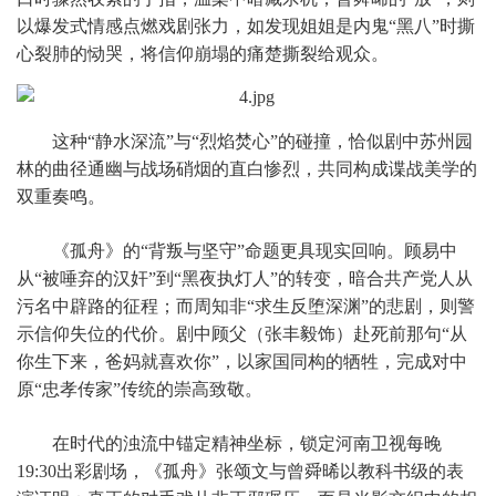
以爆发式情感点燃戏剧张力，如发现姐姐是内鬼“黑八”时撕
心裂肺的恸哭，将信仰崩塌的痛楚撕裂给观众。
这种“静水深流”与“烈焰焚心”的碰撞，恰似剧中苏州园
林的曲径通幽与战场硝烟的直白惨烈，共同构成谍战美学的
双重奏鸣。
《孤舟》的“背叛与坚守”命题更具现实回响。顾易中
从“被唾弃的汉奸”到“黑夜执灯人”的转变，暗合共产党人从
污名中辟路的征程；而周知非“求生反堕深渊”的悲剧，则警
示信仰失位的代价。剧中顾父（张丰毅饰）赴死前那句“从
你生下来，爸妈就喜欢你”，以家国同构的牺牲，完成对中
原“忠孝传家”传统的崇高致敬。
在时代的浊流中锚定精神坐标，锁定河南卫视每晚
19:30出彩剧场，《孤舟》张颂文与曾舜晞以教科书级的表