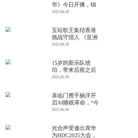
华》今日开播，锦
绣牡丹镌刻
2025-06-30
五站歌王集结香港
挑战守擂人 《亚洲
新声》
2025-06-30
15岁的新乐队琥
珀，带来后摇之后
的器乐华章
2025-06-30
喜临门携手杨洋开
启AI睡眠革命，“今
夜无人失
2025-06-30
光合声受邀出席华
为HDC2025大会，