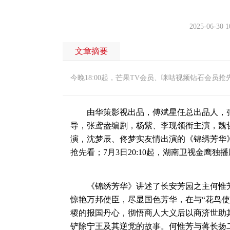
2025-06-30 1
文章摘要
今晚18:00起，芒果TV会员、咪咕视频钻石会员抢
由华策影视出品，傅斌星任总出品人，张
导，张鸢盎编剧，杨紫、李现领衔主演，魏
演，沈梦辰、佟梦实友情出演的《锦绣芳华》
抢先看；7月3日20:10起，湖南卫视金鹰独
《锦绣芳华》讲述了长安芳园之主何惟芳
惊艳万邦使臣，尽显国色芳华，在与“花鸟使
稷的报国丹心，彻悟商人大义后以商济世助
铲除宁王及其逆党的故事。何惟芳与蒋长扬