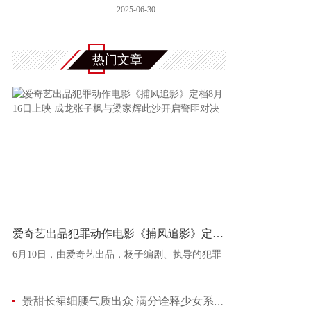
共探智能科
2025-06-30
热门文章
爱奇艺出品犯罪动作电影《捕风追影》定档8
6月10日，由爱奇艺出品，杨子编剧、执导的犯罪
景甜长裙细腰气质出众 满分诠释少女系优雅