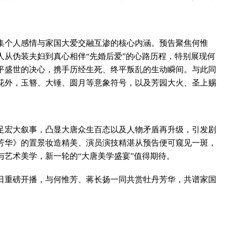
个人感情与家国大爱交融互渗的核心内涵。预告聚焦何惟
人从伪装夫妇到真心相伴“先婚后爱”的心路历程，特别展现何
平盛世的决心，携手历经生死、终平叛乱的生动瞬间。与此同
花外，玉簪、大锤、圆月等意象符号，以及芳园大火、圣上赐
。
宏大叙事，凸显大唐众生百态以及人物矛盾再升级，引发剧
芳华》的置景妆造精美、演员演技精湛从预告便可窥见一斑，
与艺术美学，新一轮的“大唐美学盛宴”值得期待。
重磅开播，与何惟芳、蒋长扬一同共赏牡丹芳华，共谱家国