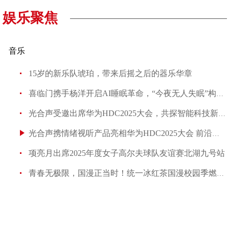
娱乐聚焦
音乐
15岁的新乐队琥珀，带来后摇之后的器乐华章
喜临门携手杨洋开启AI睡眠革命，“今夜无人失眠”构建人
光合声受邀出席华为HDC2025大会，共探智能科技新未来
光合声携情绪视听产品亮相华为HDC2025大会 前沿成果引
项亮月出席2025年度女子高尔夫球队友谊赛北湖九号站
青春无极限，国漫正当时！统一冰红茶国漫校园季燃爆郑州收