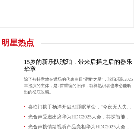
T-ara成员出席孝敏婚礼打破不和传言 粉丝惊喜不
aespa和JENNIE荣膺公告牌女性音乐奖
明星热点
15岁的新乐队琥珀，带来后摇之后的器乐
华章
ATEEZ将启动世巡 首站仁川7月开唱
《SEVENTEEN [RIGHT HERE] WORLD TOUR IN C
除了被特意放在返场的代表曲目“宿醉之星”，琥珀乐队2025
年巡演的主体，是2首重编的旧作，就算熟识者也未必能听
出的彻底改编。
喜临门携手杨洋开启AI睡眠革命，“今夜无人失眠”构建人类睡眠文明
光合声受邀出席华为HDC2025大会，共探智能科技新未来
光合声携情绪视听产品亮相华为HDC2025大会 前沿成果引多方瞩目