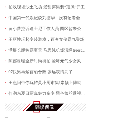
拍戏现场沙土飞扬 景甜穿男装“顶风”开工
中国第一代娱记谈刘德华：没有记者会不喜欢他
黄小蕾控诉迪士尼工作人员 园区暂未公开回应当事
王丽坤玩起变装游戏，百变女侠霸气登场
满屏长腿称霸夏天 马思纯机场演绎freestyle
陈都灵曝全新时尚街拍 诠释元气少女风
07快男再聚首晒合照 张远表情亮了
王燕阳带你玩转黄小厨市集!素颜上阵助力嫣然天使
何润东夏日写真魅力多变 黑色蕾丝透视西装性感吸
赵芮曝全新写真 笑靥如花展现十足冻龄魅力
韩娱偶像