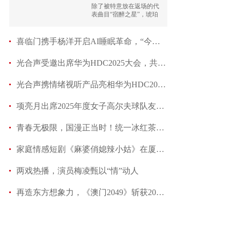
除了被特意放在返场的代
表曲目“宿醉之星”，琥珀
乐队2025年巡演的主体，
是2首重编的旧作，就算熟
识者也未必能听出的彻底
喜临门携手杨洋开启AI睡眠革命，“今夜无人失眠”
改编。
光合声受邀出席华为HDC2025大会，共探智能科技新
光合声携情绪视听产品亮相华为HDC2025大会 前沿
项亮月出席2025年度女子高尔夫球队友谊赛北湖九
青春无极限，国漫正当时！统一冰红茶国漫校园季燃爆
家庭情感短剧《麻婆俏媳辣小姑》在厦开机，内容风
两戏热播，演员梅凌甄以“情”动人
再造东方想象力，《澳门2049》斩获2024微博文旅传