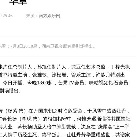
华章
0:25:46
来源：
南方娱乐网
先看；7月3日20:10起，湖南卫视金鹰独播剧场播出。
灼任总制片人，孙旭任制片人，龙亚任艺术总监，丁梓光执
哲鸣特邀主演，张雅钦、涂松岩、管乐主演，许龄月特别出
今日开播。今晚18:00起，芒果TV会员、咪咕视频钻石会员
播剧场播出。
（杨紫 饰）在万国来朝之时临危受命，于风雪中盛放牡丹，
”蒋长扬（李现 饰）的相知相守中，何惟芳逐渐懂得其匡扶社
其大业，蒋长扬助圣人暗中筹划数载，决意在“烧尾宴”上一举
二人携手历经生死、终平叛乱，让牡丹芳华重耀盛世，共谱家