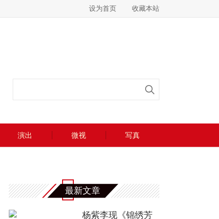
设为首页
收藏本站
演出
微视
写真
最新文章
杨紫李现《锦绣芳