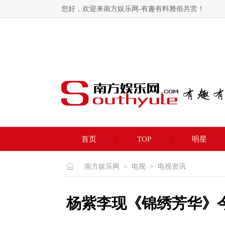
您好，欢迎来南方娱乐网-有趣有料雅俗共赏！
首页
TOP
明星
南方娱乐网
>
电视
>
电视资讯
杨紫李现《锦绣芳华》