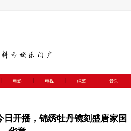
电影
电视
综艺
音乐
今日开播，锦绣牡丹镌刻盛唐家国