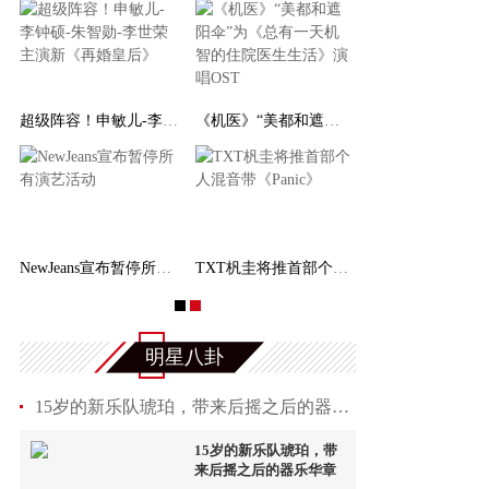
超级阵容！申敏儿-李钟硕-朱智勋-李世荣主演新《
《机医》“美都和遮阳伞”为《总有一天机智的住
INEM
NewJeans宣布暂停所有演艺活动
TXT杋圭将推首部个人混音带《Panic》
明星八卦
15岁的新乐队琥珀，带来后摇之后的器乐华章
15岁的新乐队琥珀，带
来后摇之后的器乐华章