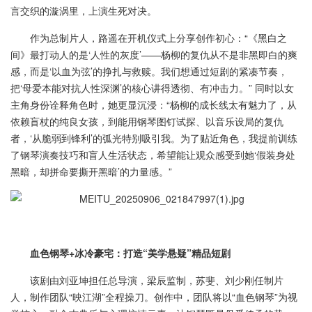
言交织的漩涡里，上演生死对决。
作为总制片人，路遥在开机仪式上分享创作初心：“《黑白之
间》最打动人的是‘人性的灰度’——杨柳的复仇从不是非黑即白的爽
感，而是‘以血为弦’的挣扎与救赎。我们想通过短剧的紧凑节奏，
把‘母爱本能对抗人性深渊’的核心讲得透彻、有冲击力。” 同时以女
主角身份诠释角色时，她更显沉浸：“杨柳的成长线太有魅力了，从
依赖盲杖的纯良女孩，到能用钢琴图钉试探、以音乐设局的复仇
者，‘从脆弱到锋利’的弧光特别吸引我。为了贴近角色，我提前训练
了钢琴演奏技巧和盲人生活状态，希望能让观众感受到她‘假装身处
黑暗，却拼命要撕开黑暗’的力量感。”
血色钢琴+冰冷豪宅：打造“美学悬疑”精品短剧
该剧由刘亚坤担任总导演，梁辰监制，苏斐、刘少刚任制片
人，制作团队“映江湖”全程操刀。创作中，团队将以“血色钢琴”为视