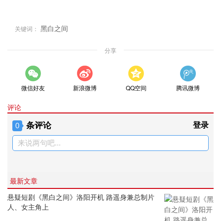
黑白之间
关键词：
分享
微信好友
新浪微博
QQ空间
腾讯微博
评论
条评论
登录
0
来说两句吧...
最新文章
悬疑短剧《黑白之间》洛阳开机 路遥身兼总制片
人、女主角上