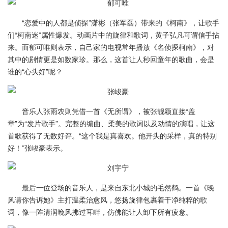
“恋爱中的人都是侦探”潇彬（张军磊）带来的《柯南》，让歌手
们“柯南迷”属性爆发。动画片中的旋律和歌词，黄子弘凡可谓信手拈
来。而郁可唯则表示，自己家的电视常年播放《名侦探柯南》，对
其中的剧情更是如数家珍。那么，这首让人秒回童年的歌曲，会是
谁的“心头好”呢？
音乐人张雨农则凭借一首《无所谓》，被张靓颖直接“盖
章”为“发片歌手”。完整的编曲、柔美的歌词以及动情的演唱，让这
首歌获得了无数好评。“这个我是真喜欢。他开头的采样，真的特别
好！”张峻豪表示。
最后一位登场的音乐人，是来自东北小城的毛然鹤。一首《晚
风请你告诉她》主打温柔治愈风，悠扬旋律包裹着干净纯粹的歌
词，像一阵清润晚风拂过耳畔，仿佛能让人卸下所有疲惫。