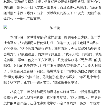
林娜依·高虽然是初次加盟，但显然已经把规则研究透彻。面对心仪
的歌曲，她不仅一口气交出六张唱片，而且始终心系爆灯。“我好怕
随时那个东西（爆灯）出来，所以我真的要去了！”说完，她就守在
爆灯位上一刻也不敢离开。
本期节目，像希林娜依·高这样孤注一掷的绝不是少数。第二季
播出至今，张靓颖尚未行使爆灯权，但这一次，她决定听从自己内
心的选择。“这个歌真的是很好听，非常喜欢，今天就是冲动地想要
去爆灯”。张靓颖说道。而刘宇宁则直言，“我今天唯一想唱的，就是
这首歌。”最终，他交出了六张唱片，只为能够获得《无所谓》的演
唱权。激烈的竞争态势，让郁可唯只能寄希望于爆灯，“太多人要唱
了，我是百分之百抢不到的。能爆就爆吧！”而本以为自己的优势在
于“爆灯爆得快”的陈卓璇，见此情形也是倍感压力。“咱不是个音综
吗？这下好，成了比手速的节目。”陈卓璇开玩笑道。
相较之下，薛之谦和周深却显得有些犹豫不决。“我觉得这两首
歌都很好，所以我特别犹豫，真的非常犹豫。”薛之谦表示。究竟是
怎样的两首作品，让薛之谦如此举棋不定？而周深，虽然一早就对