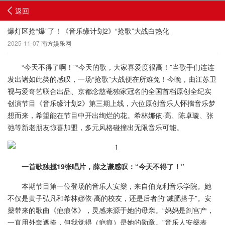
返回
爆灯区抢“爆”了！《音乐缘计划2》“抢歌”大战白热化
2025-11-07
南方娱乐网
“今天不得了啊！”“今天的歌，大家喜爱度很高！”当歌手们连连
发出诸如此类的感叹，一场“抢歌”大战便在所难免！今晚，由江苏卫
视与爱奇艺联合出品、京都念慈菴独家冠名的全国首档原创全纪实
创演节目《音乐缘计划2》第三期上线，六位原创音乐人怀揣音乐梦
想而来，希望能在节目中开出绚烂的花。希林娜依·高、陈卓璇、张
弛等新老朋友惊喜加盟，多元风格碰撞出无限音乐可能。
一首歌独揽19张唱片，薛之谦感叹：“今天不得了！”
本期节目第一位登场的音乐人安燊，来自伯克利音乐学院。她
不仅是黄子弘凡和希林娜依·高的校友，还是后者的“减肥搭子”。安
燊带来的歌曲《疤痕体》，灵感来源于她的母亲。“妈妈是剖宫产，
一直用外套遮掩，但我觉得（疤痕）是她的勋章。”音乐人安燊表