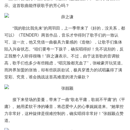
示。这首歌曲能俘获歌手的芳心吗？
“我的歌比我先来”的周羽田，上一季带来了《好的，没关系，都
可以》《TENDER》两首作品，音乐才华得到了歌手们的一致认
可。这一次，他又凭借一曲极具力量感的《造物》，让歌手们集体
陷入兴奋状态。“咱们要夸一下孩子，确实唱得好！先不说别的，反
正我整个人听得很嗨！”薛之谦表示。不过，由于这首歌的音调较
高，歌手们也多少有些顾虑，“唱完脸都充血了”，张峻豪开玩笑道。
而跨界加盟的张弛，却有些跃跃欲试，极具穿透力的试唱赢得了满
堂彩。究竟，谁会挑战这首高难度的潜力爆款？
接下来登场的姜蔓，带来了一曲“歌名平庸，歌就不平庸”的《平
庸》。她用柔软干净的嗓音，将恋爱中人的心事娓娓道来。“她掌控
力非常好，这种旋律是很难控制的，确实唱得非常好！”张靓颖点赞
道。