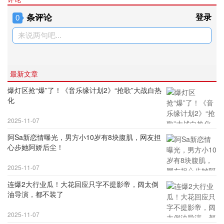
条评论
登录
0
来说两句吧...
最新文章
爆灯区抢“爆”了！《音乐缘计划2》“抢歌”大战白热
化
2025-11-07
阿Sa新恋情曝光，男方小10岁有8块腹肌，网友担
心步她阿娇后尘！
2025-11-07
连爆2大行业瓜！大花回应只字不提影帝，阔太倒
油导演，都不装了
2025-11-07