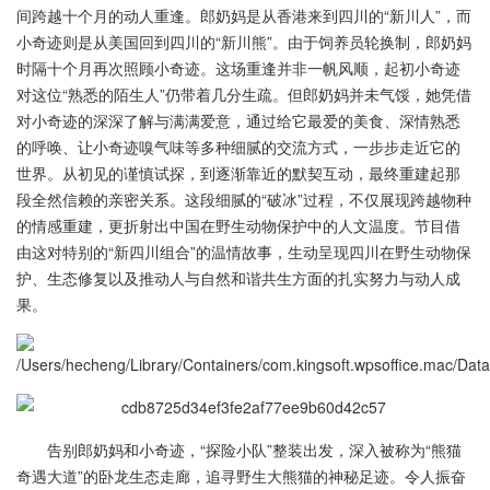
间跨越十个月的动人重逢。郎奶妈是从香港来到四川的“新川人”，而
小奇迹则是从美国回到四川的“新川熊”。由于饲养员轮换制，郎奶妈
时隔十个月再次照顾小奇迹。这场重逢并非一帆风顺，起初小奇迹
对这位“熟悉的陌生人”仍带着几分生疏。但郎奶妈并未气馁，她凭借
对小奇迹的深深了解与满满爱意，通过给它最爱的美食、深情熟悉
的呼唤、让小奇迹嗅气味等多种细腻的交流方式，一步步走近它的
世界。从初见的谨慎试探，到逐渐靠近的默契互动，最终重建起那
段全然信赖的亲密关系。这段细腻的“破冰”过程，不仅展现跨越物种
的情感重建，更折射出中国在野生动物保护中的人文温度。节目借
由这对特别的“新四川组合”的温情故事，生动呈现四川在野生动物保
护、生态修复以及推动人与自然和谐共生方面的扎实努力与动人成
果。
告别郎奶妈和小奇迹，“探险小队”整装出发，深入被称为“熊猫
奇遇大道”的卧龙生态走廊，追寻野生大熊猫的神秘足迹。令人振奋