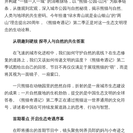
并构建 “一猫一人一城” 的清晰脉络，以 “熊猫-公园-山河” 为叙事链
条，从微观到宏观，深入城市公园与自然秘境，揭示熊猫与自然、
人类与地球的共生密码。今年恰逢“绿水青山就是金山银山”的“两
山”理念提出20周年，《熊猫奇遇记》第二季正是对这一生态文明理
念的生动诠释。
从萌趣到硬核 探寻人与自然的共生答案
在飞速的城市化进程中，我们如何守护自然的底线？在生态修
复的道路上，我们又该如何传递文明的温度？《熊猫奇遇记》第二
季试图给出自己的回答。节目不再仅仅满足于展现熊猫的“萌”，而是
将其视为一面镜子、一扇窗口。
一只熊猫在动物园里的悠然自得，折射的是一座城市生态建设
的成果；一片自然腹地的生机勃勃，提交的是中国生态文明的全球
答卷。《熊猫奇遇记》第二季正在通过熊猫这一世界通用的文化符
号，讲述着中国在可持续发展道路上的思考、行动与智慧。
首期看点 开启生态奇遇序幕
在即将播出的首期节目中，镜头聚焦饲养员郎奶妈与小奇迹之