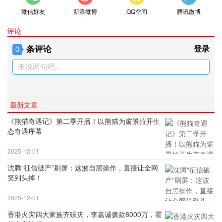
微信好友
新浪微博
QQ空间
腾讯微博
评论
条评论
登录
0
来说两句吧...
最新文章
《熊猫奇遇记》第二季开播！以熊猫为窗景拉开生
态奇遇序幕
2025-12-01
沈腾“征信破产”刷屏：这波自黑操作，直接让全网
笑到头掉！
2025-12-01
香港火灾四大家族齐赈灾，李嘉诚拨款8000万，霍