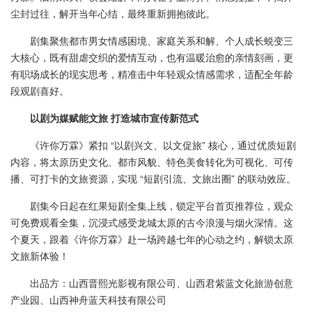
尘封过往，解开当年心结，最终重新拥抱彼此。
剧集聚焦都市男女情感困境、家庭关系和解、个人成长蜕变三
大核心，既有甜虐交织的爱情互动，也有温暖治愈的亲情刻画，更
有职场成长的现实思考，精准击中年轻观众情感需求，适配全年龄
段观剧喜好。
以剧为媒赋能文旅 打造城市宣传新范式
《许你万霖》紧扣 “以剧兴文、以文促旅” 核心，通过优质短剧
内容，将太原历史文化、都市风貌、特色美食转化为可视化、可传
播、可打卡的文旅资源，实现 “短剧引流、文旅出圈” 的联动效应。
剧集今日起在红果短剧全集上线，锁定平台首页推荐位，观众
可免费观看全集，沉浸式感受龙城太原的古今浪漫与烟火深情。这
个夏天，跟着《许你万霖》赴一场跨越七年的心动之约，解锁太原
文旅新体验！
出品方：山西晋熙光影视有限公司、山西君紫蓝文化旅游创意
产业园、山西神舟蓝天科技有限公司