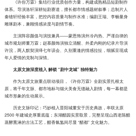
《许你万霖》集结行业优质创作力量，构建成熟精品短剧制作
体系。导演洛轩深耕短剧赛道，擅长都市情感题材叙事；总制片人
秦镱轩经验丰富，把控内容质量与制作水准；编剧王瑞、李畅量身
雕琢剧本，兼顾情感浓度与剧情节奏。
主演阵容颜值与演技兼具——蒙恩饰演外冷内热、严谨自律的
城市规划师董万霖；赵慕颜饰演独立清醒、外柔内刚的纪录片导演
许浣，两人默契演绎七年误会、久别重逢的情感拉扯，细腻呈现成
年人爱情的克制与深情。
太原文旅深度植入 解锁 “剧中龙城” 独特魅力
作为太原文旅重点联动项目，《许你万霖》全剧实景扎根太
原，将千年文脉、都市地标与烟火美食无缝融入剧情，每一幕都是
城市形象的生动展示。
历史文脉印记：巧妙植入晋阳城董安于历史典故，串联太原
2500 年建城史厚重底蕴；东湖醋园实景取景，完整呈现山西老陈醋
蒸酵熏淋的古法工艺，醋香氤氲间尽显 “醋都” 文化魅力。