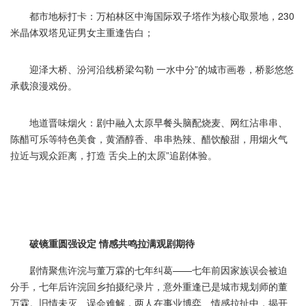
都市地标打卡：万柏林区中海国际双子塔作为核心取景地，230
米晶体双塔见证男女主重逢告白；
迎泽大桥、汾河沿线桥梁勾勒 一水中分”的城市画卷，桥影悠悠
承载浪漫戏份。
地道晋味烟火：剧中融入太原早餐头脑配烧麦、网红沾串串、
陈醋可乐等特色美食，黄酒醇香、串串热辣、醋饮酸甜，用烟火气
拉近与观众距离，打造 舌尖上的太原”追剧体验。
破镜重圆强设定 情感共鸣拉满观剧期待
剧情聚焦许浣与董万霖的七年纠葛——七年前因家族误会被迫
分手，七年后许浣回乡拍摄纪录片，意外重逢已是城市规划师的董
万霖。旧情未灭、误会难解，两人在事业博弈、情感拉扯中，揭开