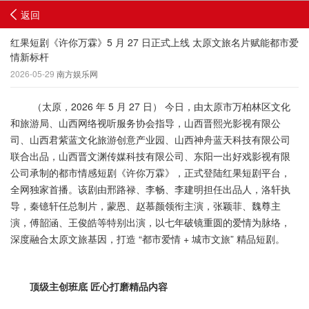
返回
红果短剧《许你万霖》5 月 27 日正式上线 太原文旅名片赋能都市爱
情新标杆
2026-05-29
南方娱乐网
（太原，2026 年 5 月 27 日） 今日，由太原市万柏林区文化
和旅游局、山西网络视听服务协会指导，山西晋熙光影视有限公
司、山西君紫蓝文化旅游创意产业园、山西神舟蓝天科技有限公司
联合出品，山西晋文渊传媒科技有限公司、东阳一出好戏影视有限
公司承制的都市情感短剧《许你万霖》，正式登陆红果短剧平台，
全网独家首播。该剧由邢路禄、李畅、李建明担任出品人，洛轩执
导，秦镱轩任总制片，蒙恩、赵慕颜领衔主演，张颖菲、魏尊主
演，傅韶涵、王俊皓等特别出演，以七年破镜重圆的爱情为脉络，
深度融合太原文旅基因，打造 “都市爱情 + 城市文旅” 精品短剧。
顶级主创班底 匠心打磨精品内容