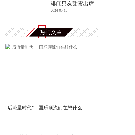
绯闻男友甜蜜出席
活动 破
2024-05-10
热门文章
“后流量时代”，国乐顶流们在想什么