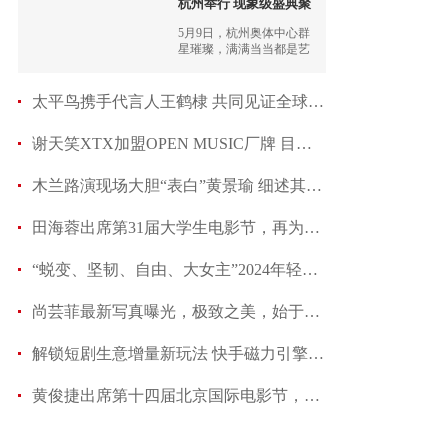
杭州举行 现象级盛典聚
5月9日，杭州奥体中心群
星璀璨，满满当当都是艺
人，平常看起来没什么交
集的抖音网红，也都出现
在同一个定位。
太平鸟携手代言人王鹤棣 共同见证全球首家品牌
谢天笑XTX加盟OPEN MUSIC厂牌 目标“出海”
木兰路演现场大胆“表白”黄景瑜 细述其体贴入
田海蓉出席第31届大学生电影节，再为年度男演员开
“蜕变、坚韧、自由、大女主”2024年轻几何·长
尚芸菲最新写真曝光，极致之美，始于初心
解锁短剧生意增量新玩法 快手磁力引擎全方位赋
黄俊捷出席第十四届北京国际电影节，怀揣热爱，见证