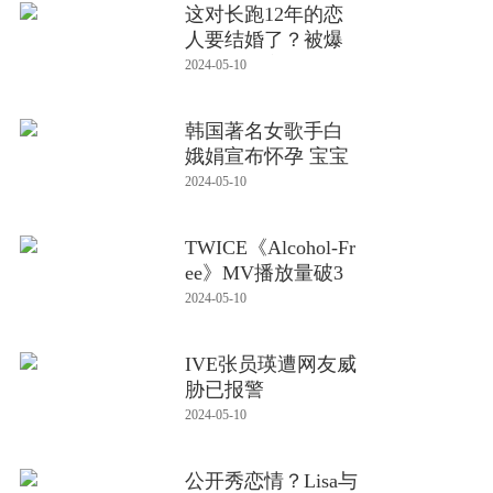
这对长跑12年的恋
人要结婚了？被爆
看到他们交
2024-05-10
韩国著名女歌手白
娥娟宣布怀孕 宝宝
性别曝
2024-05-10
TWICE《Alcohol-Fr
ee》MV播放量破3
亿
2024-05-10
IVE张员瑛遭网友威
胁已报警
2024-05-10
公开秀恋情？Lisa与