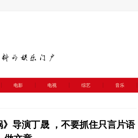
电影
电视
综艺
音乐
锅》导演丁晟 ，不要抓住只言片语