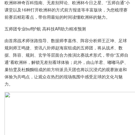
欧洲杯神奇百科指南、无差别辩论、欧洲杯今日之星、“五师自通”小
课堂以及16种打开欧洲杯的方式前方报道等丰富版块，为您梳理赛
前赛后精彩看点，带你用最短的时间读懂欧洲杯的魅力。
五师团专业buff护航 高科技AR助力精准预测
由首席战术师张路指导、数据师李嘉伟、阵容分析师王正坤、足球
规则师王鸣捷、资讯八卦师赵海宸组成的五师团，将从战术、数
据、阵容、规则、玄学等层面合力推演比赛战术形式，带你“五师自
通”看欧洲杯，解锁无差别看球体验；此外，由山羊君、嘟嘟马萨、
巢怡雯及杜黝黝组成的前方特派员天团也将以沉浸式的观赛旅途和
体验为共鸣点，让观众在热烈的现场氛围中感受足球的文化与魅
力。