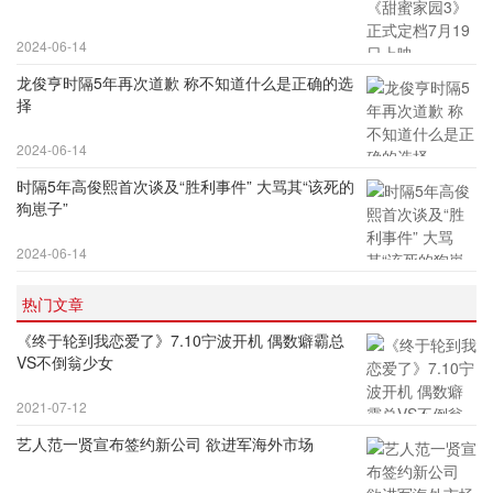
2024-06-14
龙俊亨时隔5年再次道歉 称不知道什么是正确的选
择
2024-06-14
时隔5年高俊熙首次谈及“胜利事件” 大骂其“该死的
狗崽子”
2024-06-14
热门文章
《终于轮到我恋爱了》7.10宁波开机 偶数癖霸总
VS不倒翁少女
2021-07-12
艺人范一贤宣布签约新公司 欲进军海外市场