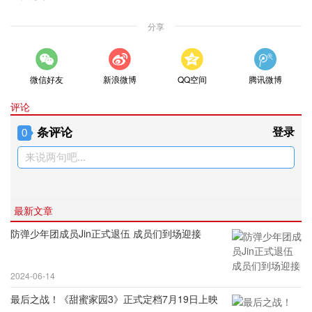
分享
微信好友
新浪微博
QQ空间
腾讯微博
评论
条评论
登录
0
来说两句吧...
最新文章
防弹少年团成员Jin正式退伍 成员们到场迎接
2024-06-14
最后之战！《甜蜜家园3》正式定档7月19日上映