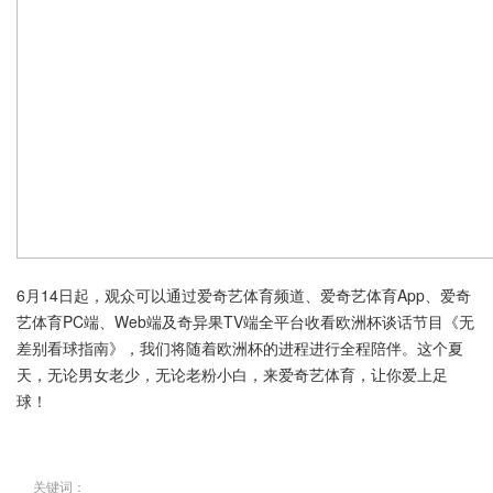
6月14日起，观众可以通过爱奇艺体育频道、爱奇艺体育App、爱奇
艺体育PC端、Web端及奇异果TV端全平台收看欧洲杯谈话节目《无
差别看球指南》，我们将随着欧洲杯的进程进行全程陪伴。这个夏
天，无论男女老少，无论老粉小白，来爱奇艺体育，让你爱上足
球！
关键词：