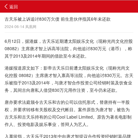
返回
古天乐被上诉追讨830万欠债 前生意伙伴指其6年未还款
2024-06-14 凤凰网
6月12日，据港媒，古天乐近期遭太阳娱乐文化（现称光尚文化控股
08082）主席唐才智上诉高等法院，向他追讨830万元（港币），称
其于2013及2014年期间的借款至今未还款。
港媒报道原文如下：影帝古天乐日前遭太阳娱乐文化（现称光尚文
化控股 08082）主席唐才智入禀高等法院，向他追讨830万元。古天
乐被指于2013及2014年，与唐才智合作投资公司经销时装及饮食业
务，其间古向唐私人借贷830万元用作注资，至今仍未还款。
唐亦要求法庭颁令古天乐和古的公司以信托形式，替唐持有一半股
权，并要求转移有关股权及交代帐目。案件原告为唐才智，被告为
古天乐和古天乐持有的公司Cool Label Limited。原告为著名电影制
作人、投资电影及娱乐事业，答辩人为艺人。
入禀状指，古天乐于2013年中向唐才智提议合作投资经销时装品牌