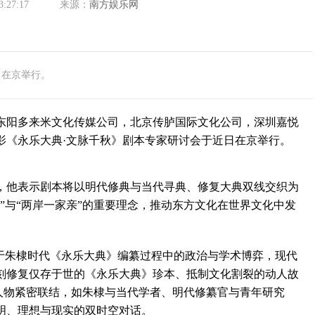
3:27:17
来源：
南方娱乐网
日在京举行。
阳多来米文化传媒公司，北京传胪国际文化公司，深圳嘉悦
影《永乐大典·文脉千秋》剧本专家研讨会于近日在京举行。
他表示剧本将以明代修典与当代寻典、修复大典双线交织为
”与“两岸一家亲”的重要理念，推动东方文化在世界文化中发
朱棣时代《永乐大典》编纂过程中的政治与学术博弈，现代
刻修复仅存于世的《永乐大典》珍本、抵制文化割裂的动人故
今人物紧密联结，如朱棣与当代学者、明代修纂官与青年研究
明、理想与现实的双时空对话。