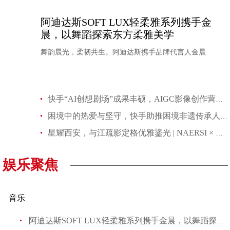
阿迪达斯SOFT LUX轻柔雅系列携手金
晨，以舞蹈探索东方柔雅美学
舞韵晨光，柔韧共生。阿迪达斯携手品牌代言人金晨
T-ara成员出席孝敏婚礼打破不和传言 粉丝惊喜不
aespa和JENNIE荣膺公告牌女性音乐奖
快手“AI创想剧场”成果丰硕，AIGC影像创作营在中国传媒大学圆满举
困境中的热爱与坚守，快手助推困境非遗传承人打造数字传承新场景
ATEEZ将启动世巡 首站仁川7月开唱
《SEVENTEEN [RIGHT HERE] WORLD TOUR IN C
星耀西安，与江疏影定格优雅鎏光 | NAERSI × Madame Figaro鎏金百
娱乐聚焦
音乐
阿迪达斯SOFT LUX轻柔雅系列携手金晨，以舞蹈探索东方柔