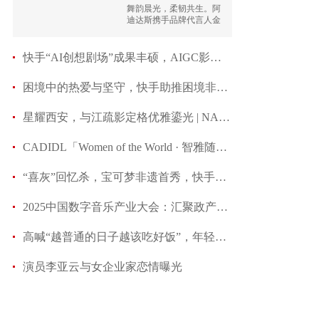
舞蹈探索
舞韵晨光，柔韧共生。阿
迪达斯携手品牌代言人金
晨
快手“AI创想剧场”成果丰硕，AIGC影像创作营在中
困境中的热爱与坚守，快手助推困境非遗传承人打造
星耀西安，与江疏影定格优雅鎏光 | NAERSI × Mad
CADIDL「Women of the World · 智雅随行」新品
“喜灰”回忆杀，宝可梦非遗首秀，快手二次元暑期打
2025中国数字音乐产业大会：汇聚政产学研力量，推动
高喊“越普通的日子越该吃好饭”，年轻人挤爆氛围
演员李亚云与女企业家恋情曝光