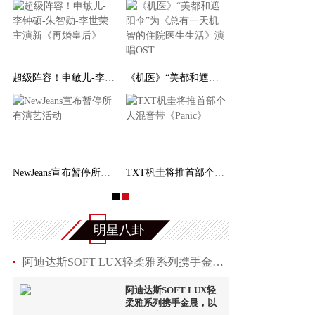
超级阵容！申敏儿-李钟硕-朱智勋-李世荣主演新《
《机医》“美都和遮阳伞”为《总有一天机智的住
INEM
NewJeans宣布暂停所有演艺活动
TXT杋圭将推首部个人混音带《Panic》
明星八卦
阿迪达斯SOFT LUX轻柔雅系列携手金晨，以舞蹈探索
阿迪达斯SOFT LUX轻
柔雅系列携手金晨，以