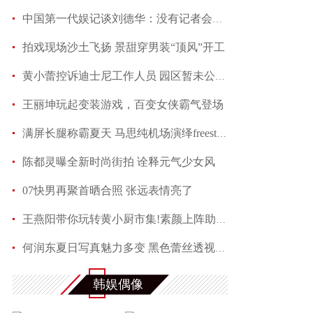
中国第一代娱记谈刘德华：没有记者会不喜欢他
拍戏现场沙土飞扬 景甜穿男装“顶风”开工
黄小蕾控诉迪士尼工作人员 园区暂未公开回应当事
王丽坤玩起变装游戏，百变女侠霸气登场
满屏长腿称霸夏天 马思纯机场演绎freestyle
陈都灵曝全新时尚街拍 诠释元气少女风
07快男再聚首晒合照 张远表情亮了
王燕阳带你玩转黄小厨市集!素颜上阵助力嫣然天使
何润东夏日写真魅力多变 黑色蕾丝透视西装性感吸
赵芮曝全新写真 笑靥如花展现十足冻龄魅力
韩娱偶像