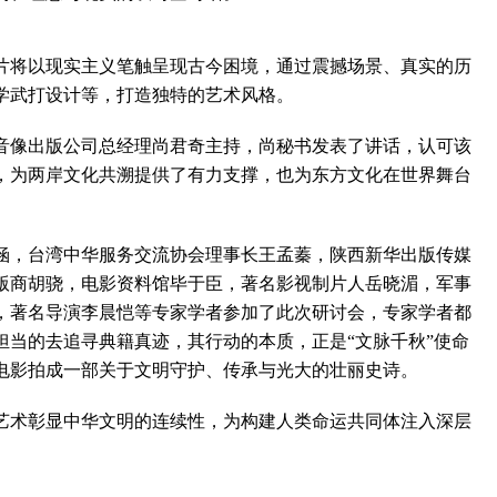
将以现实主义笔触呈现古今困境，通过震撼场景、真实的历
学武打设计等，打造独特的艺术风格。
像出版公司总经理尚君奇主持，尚秘书发表了讲话，认可该
，为两岸文化共溯提供了有力支撑，也为东方文化在世界舞台
，台湾中华服务交流协会理事长王孟蓁，陕西新华出版传媒
版商胡骁，电影资料馆毕于臣，著名影视制片人岳晓湄，军事
，著名导演李晨恺等专家学者参加了此次研讨会，专家学者都
担当的去追寻典籍真迹，其行动的本质，正是“文脉千秋”使命
电影拍成一部关于文明守护、传承与光大的壮丽史诗。
艺术彰显中华文明的连续性，为构建人类命运共同体注入深层