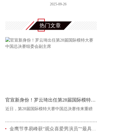
连杰全家被
2025-09-26
热门文章
官宣新身份！罗云琦出任第28届国际模特大赛中
近日，第28届国际模特大赛中国总决赛传来重磅
金鹰节李易峰获“观众喜爱男演员”“最具人气男演