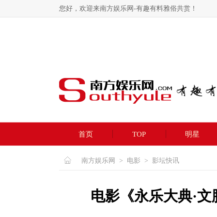
您好，欢迎来南方娱乐网-有趣有料雅俗共赏！
首页
TOP
明星
南方娱乐网
>
电影
>
影坛快讯
电影《永乐大典·