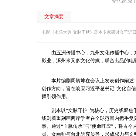
2025-09-26 1
文章摘要
电影《永乐大典·文脉千秋》剧本专家研讨会于近
由五洲传播中心，九州文化传播中心，东
影业，涿州米又多文化传媒，联合出品的电
本片编剧周炳坤在会议上发表创作阐述，
创作方向，旨在响应习近平总书记“文化自信
挥引领作用。
剧本以“文脉守护”为核心，历史线聚焦于
线则着重刻画两岸学者在全球范围内携手复
事。通过“血脉传承”与“使命呼应”，将古
员、女画师与台北研究员等，形成权力与文