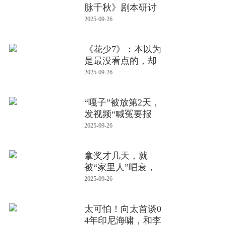
脉千秋》剧本研讨
会在京
2025-09-26
《花少7》：本以为
是最没看点的，却
贡献了最多
2025-09-26
“嘎子”被放第2天，
发视频“喊冤要报
仇”？网
2025-09-26
拿奖才几天，就
被“家里人”唱衰，
辛芷蕾的处
2025-09-26
太可怕！向太首谈0
4年印尼海啸，和李