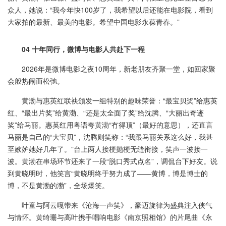
众人，她说：“我今年快100岁了，我希望以后还能在电影院，看到
大家拍的最新、最美的电影。希望中国电影永葆青春。”
04
十年同行，微博与电影人共赴下一程
2026年是微博电影之夜10周年，新老朋友齐聚一堂，如回家聚
会般热闹而松弛。
黄渤与惠英红联袂颁发一组特别的趣味荣誉：“最宝贝奖”给惠英
红、“最出片奖”给黄渤、“还是太全面了奖”给沈腾、“大丽出奇迹
奖”给马丽。惠英红用粤语夸黄渤“冇得顶”（最好的意思），还直言
马丽是自己的“大宝贝”，沈腾则笑称：“我跟马丽关系这么好，我甚
至嫉妒她好几年了。”台上两人接梗抛梗无缝衔接，笑声一波接一
波。黄渤在串场环节还来了一段“脱口秀式点名”，调侃台下好友。说
到黄晓明时，他笑言“黄晓明终于努力成了——黄博，博是博士的
博，不是黄渤的渤”，全场爆笑。
叶童与阿云嘎带来《沧海一声笑》，豪迈旋律为盛典注入侠气
与情怀。黄绮珊与高叶携手唱响电影《南京照相馆》的片尾曲《永