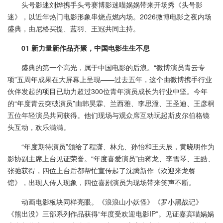
头号影迷刘烨携手头号赛博影迷喵娲娲带来开场秀《头号影
迷》，以近年热门电影形象串烧点燃内场。2026微博电影之夜内场
盛典，由尼格买提、蓝羽、王冠共同主持。
01 新力量新作品齐聚，中国电影生生不息
盛典的第一个高光，属于中国电影的后浪。“微博演员青云专
项”五周年成果在大屏幕上呈现——过去五年，这个由微博携手行业
伙伴发起的项目已助力超过300位青年演员成长为行业中坚。今年
的“年度青云突破演员”由韩昊霖、兰西雅、李思潼、王圣迪、王彦桐
五位年轻演员共同获得。他们现场与观众席互动玩起斯皮尔伯格镜
头互动，欢乐满满。
“年度期待演员”颁给了程潇、林允、孙怡和王天辰，黄晓明作为
影协副主席上台见证荣誉。“年度喜爱演员”由蒋龙、李雪琴、王皓、
张弛获得，四位上台后都帮忙宣传起了沈腾新作《欢迎来龙餐
馆》，出现人传人现象，四位喜剧演员为现场带来笑声不断。
动画电影板块同样亮眼。《浪浪山小妖怪》《罗小黑战记》
《熊出没》三部系列作品获得“年度受欢迎电影IP”。见证嘉宾喵娲娲