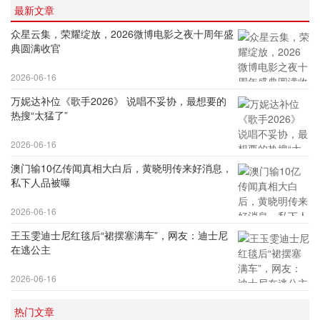
最新文章
众星云集，荣耀绽放，2026微博电影之夜十周年盛
典圆满收官
2026-06-16
万妮达补位《歌手2026》 说唱不妥协，最想要的
热搜“太猛了”
2026-06-16
澳门输10亿传闻真相大白后，黄晓明传来好消息，
私下人品被曝
2026-06-16
王玉雯迪士尼红毯后“裙摆塞满车”，网友：迪士尼
在逃公主
2026-06-16
热门文章