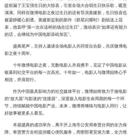
提前漏了王宝强生日的大惊喜，引发全场大合唱生日快乐歌，暖意
满满。同样在微博电影之夜过生日的还有导演黄建新，生日惊喜也
被梁静暖心剧透。黄建新监制的新作《群星闪耀时》剧组送上花
束，他直呼“第一次在这样的场合过生日”，激动表示“如果还有能力
的话，会继续为中国电影添砖加瓦”。
盛典尾声，主持人邀请全场电影人共同登台合影，共庆微博电
影之夜十周年。
十年微博电影之夜，无数电影人并肩携手，见证了中国电影从
银幕到社交平台的每一次高光。十年如一，电影人与微博始终心手
相连，并肩前行。
作为中国最具影响力的社交媒体平台，微博始终致力于做电影
的“放大器”与影迷的“连接器”，深度嵌入电影生命周期的每一个环
节，持续赋能中国电影产业。未来，微博将继续与电影人同行，让
好故事被更多人看见。
本届盛典的成功举办，离不开上海市公安局奉贤分局的全力保
障。奉贤警方全程提供暖心便民服务，周密部署安保力量，全力维