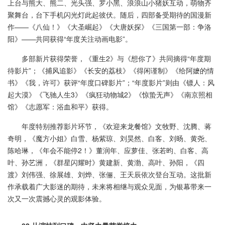
上台与熊大、熊二、光头强、罗小黑、浪浪山小猪妖互动，萌物齐
聚舞台，台下手机闪光灯此起彼伏。随后，四部备受期待的国漫新
作——《八仙！》《大圣崛起》《大唐妖探》《三国第一部：争洛
阳》——共同获得“年度关注动画电影”。
多部新片获得荣誉，《重生2》与《想你了》共同摘得“年度期
待影片”；《捕风追影》《长安的荔枝》《得闲谨制》《给阿嬷的情
书》《我，许可》获评“年度口碑影片”；“年度影片”则由《镖人：风
起大漠》《飞驰人生3》《疯狂动物城2》《惊蛰无声》《南京照相
馆》《志愿军：浴血和平》获得。
年度特别推荐影片环节，《欢迎来龙餐馆》文牧野、沈腾、蒋
奇明，《魔方小姐》白雪、杨紫琼、刘昊然、白客、刘旸、黄尧、
陈哈琳，《年会不能停2！》董润年、应萝佳、张若昀、白客、高
叶、孙艺洲，《群星闪耀时》黄建新、黄渤、高叶、孙阳，《四
渡》刘伟强、徐展雄、刘烨、张俪、王天辰依次登台互动。这批新
作承载着广大影迷的期待，未来将相继与观众见面，为银幕带来一
次又一次震撼心灵的观影体验。