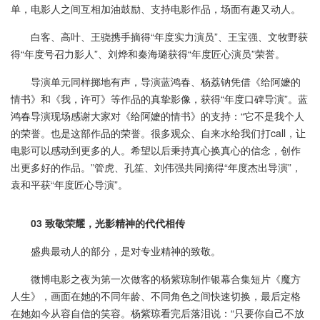
单，电影人之间互相加油鼓励、支持电影作品，场面有趣又动人。
白客、高叶、王骁携手摘得“年度实力演员”、王宝强、文牧野获
得“年度号召力影人”、刘烨和秦海璐获得“年度匠心演员”荣誉。
导演单元同样掷地有声，导演蓝鸿春、杨荔钠凭借《给阿嬷的
情书》和《我，许可》等作品的真挚影像，获得“年度口碑导演”。蓝
鸿春导演现场感谢大家对《给阿嬷的情书》的支持：“它不是我个人
的荣誉。也是这部作品的荣誉。很多观众、自来水给我们打call，让
电影可以感动到更多的人。希望以后秉持真心换真心的信念，创作
出更多好的作品。”管虎、孔笙、刘伟强共同摘得“年度杰出导演”，
袁和平获“年度匠心导演”。
03 致敬荣耀，光影精神的代代相传
盛典最动人的部分，是对专业精神的致敬。
微博电影之夜为第一次做客的杨紫琼制作银幕合集短片《魔方
人生》，画面在她的不同年龄、不同角色之间快速切换，最后定格
在她如今从容自信的笑容。杨紫琼看完后落泪说：“只要你自己不放