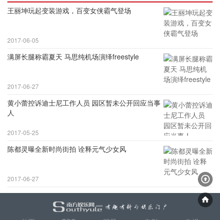
王丽坤玩起变装游戏，百变女侠霸气登场
2017-06-05
满屏长腿称霸夏天 马思纯机场演绎freestyle
2017-06-27
黄小蕾控诉迪士尼工作人员 园区暂未公开回应当事
人
2017-05-25
陈都灵曝全新时尚街拍 诠释元气少女风
2017-06-27