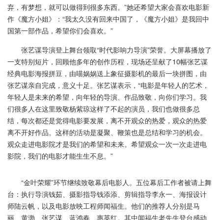
弃，有梦想，就可以做得到很多东西。”她还希望大家会喜欢电影新
作《魔方小姐》：“我太久没有回来中国了，《魔方小姐》是我回中
国第一部作品，希望你们会喜欢。”
张艺谋导演登上舞台领取“时代影响力导演”荣誉。大屏幕播放了
一支特别短片，回顾他多年的创作历程，现场还呈献了10幅张艺谋
经典电影海报拼豆，由喵娲娲送上象征摄影机的最后一块拼图，由
张艺谋亲自完成，意义十足。张艺谋表示，“电影是年轻人的艺术，
年轻人是未来的希望，向年轻的导演、作品致敬，向你们学习。我
们很多人在这里致敬杨紫琼这样了不起的演员，我们也做很多总
结，每次都还是觉得电影要发展，离不开观众的热爱，观众的热爱
离不开好作品。这样的活动是凝聚、鞭策也是总结和学习的机会。
观众走进电影院才是我们的希望和未来。希望观众一次一次走进电
影院，我们的电影才能生生不息。”
“金叶荣耀”环节继续致敬幕后电影人。五位幕后工作者被请上舞
台：执行导演钱茹、摄影指导钱添添、剪辑指导李永一、海报设计
师陆云帆，以及电影放映工程师闻福生。他们的推荐人分别是马
丽、黄渤、张艺谋、蓝鸿春、惠英红。其中闻福生老先生登台感动