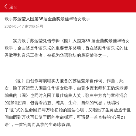
返回
歌手苏运莹入围第35届金曲奖最佳华语女歌手
2024-05-17
南方娱乐网
实力歌手苏运莹凭借专辑《圆》入围第35 届金曲奖最佳华语女
歌手，金曲奖是华语乐坛的重要音乐奖项，旨在奖励华语乐坛的优
秀歌手和音乐工作者，被视为华语歌坛的最高荣誉之一。
《圆》由创作与演唱实力兼备的苏运莹亲自作词、作曲，此
次，除了苏运莹入围最佳华语女歌手，由黄少雍老师和王韵筑老师
编曲的《圆》也同时入围了最佳编曲人奖，歌曲中方言与童稚混合
的独特腔调，包含着治愈、纯真、生命、自然的气息，既唱出
了“圆”式的生命回归与万物初始的豁达心境，又唱出了生灵放逐于世
间由圆到万状再归复于圆的生命循环，可谓是一首奇特的“心灵幻
语”，一首宏阔而真挚的生命咏叹调。