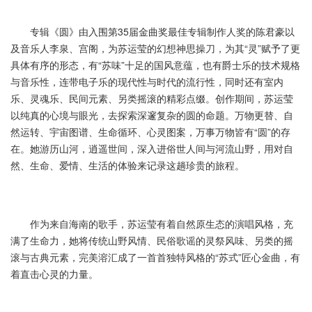
专辑《圆》由入围第35届金曲奖最佳专辑制作人奖的陈君豪以
及音乐人李泉、宫阁，为苏运莹的幻想神思操刀，为其“灵”赋予了更
具体有序的形态，有“苏味”十足的国风意蕴，也有爵士乐的技术规格
与音乐性，连带电子乐的现代性与时代的流行性，同时还有室内
乐、灵魂乐、民间元素、另类摇滚的精彩点缀。创作期间，苏运莹
以纯真的心境与眼光，去探索深邃复杂的圆的命题。万物更替、自
然运转、宇宙图谱、生命循环、心灵图案，万事万物皆有“圆”的存
在。她游历山河，逍遥世间，深入进俗世人间与河流山野，用对自
然、生命、爱情、生活的体验来记录这趟珍贵的旅程。
作为来自海南的歌手，苏运莹有着自然原生态的演唱风格，充
满了生命力，她将传统山野风情、民俗歌谣的灵祭风味、另类的摇
滚与古典元素，完美溶汇成了一首首独特风格的“苏式”匠心金曲，有
着直击心灵的力量。