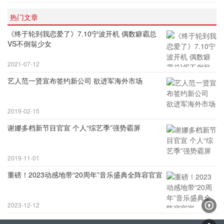
热门文章
《终于轮到我恋爱了》7.10宁波开机 偶数癖霸总
VS不倒翁少女
2021-07-12
艺人范一贤宣布签约新公司 欲进军海外市场
2019-02-15
谢娜多档新节目官宣 个人“综艺季”强势霸屏
2019-11-01
重磅！2023动感地带“20周年”音乐盛典全阵容官宣
2023-12-12