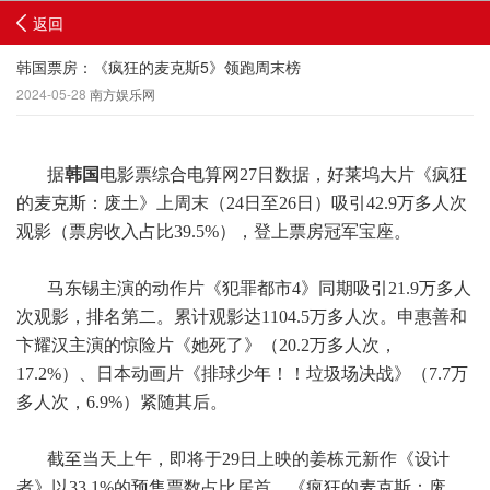
返回
韩国票房：《疯狂的麦克斯5》领跑周末榜
2024-05-28
南方娱乐网
据
韩国
电影票综合电算网27日数据，好莱坞大片《疯狂
的麦克斯：废土》上周末（24日至26日）吸引42.9万多人次
观影（票房收入占比39.5%），登上票房冠军宝座。
马东锡主演的动作片《犯罪都市4》同期吸引21.9万多人
次观影，排名第二。累计观影达1104.5万多人次。申惠善和
卞耀汉主演的惊险片《她死了》（20.2万多人次，
17.2%）、日本动画片《排球少年！！垃圾场决战》（7.7万
多人次，6.9%）紧随其后。
截至当天上午，即将于29日上映的姜栋元新作《设计
者》以33.1%的预售票数占比居首，《疯狂的麦克斯：废