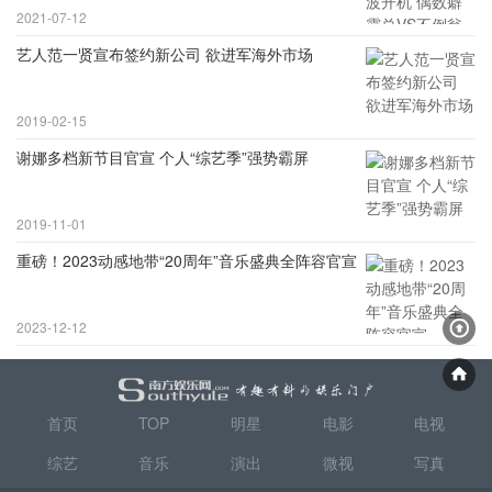
2021-07-12
艺人范一贤宣布签约新公司 欲进军海外市场
2019-02-15
谢娜多档新节目官宣 个人“综艺季”强势霸屏
2019-11-01
重磅！2023动感地带“20周年”音乐盛典全阵容官宣
2023-12-12
首页
TOP
明星
电影
电视
综艺
音乐
演出
微视
写真