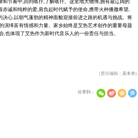
和节奏中,回到喀什,了解喀什。这里地大物博,拥有最辽阔的
赤诚和纯粹的爱,肩负起时代赋予的使命,携带火种播撒希望,
的决心,以朝气蓬勃的精神面貌迎接前进之路的机遇与挑战。将
热的演绎富有情感和力量。家乡始终是艾热艺术创作的重要母题
合,也体现了艾热作为新时代音乐人的一份责任与担当。
(责任编辑：
吴丰丰
)
分享到：