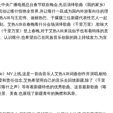
登上中央广播电视总台春节联欢晚会,先后演绎歌曲《我的家乡》
场活动让喀什惊艳全世界,并让喀什一跃成为国内外游客向往的理
热AIR与王宏伟、迪丽热巴、于朦胧三位新疆代表性艺人一起
刻。艾热AIR在春晚喀什分会场演绎歌曲《千里万里》,歌咏大
《千里万里》登上春晚,对于艾热AIR来说似乎也有着特殊的意
、认识喀什,也希望自己在民族音乐创新的路上持续发力,为宣
tyle》MV上线,这是一首由音乐人艾热AIR词曲创作并演唱,献给
和责任信念,艾热希望用自己的音乐去回馈新疆,除了《千里
归巢》《喀什之声》等有着新疆特色的优秀歌曲。这首最新歌曲《喀
人文、美景、美食,也展现了新疆青年的胸襟和风骨。