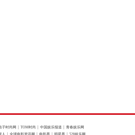
桔子时尚网
TOM时尚
中国娱乐报道
青春娱乐网
评人
全球电影资讯网
电影界
明星界
528娱乐网