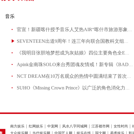
音乐
官宣！新疆喀什授予音乐人艾热AIR“喀什市旅游形象代言
SEVENTEEN出道9周年！连三年向联合国教科文组织捐款：致力
《我明目张胆地梦想成为灰姑娘》四位主要角色全E人！剧
Apink金南珠SOLO来台秀团魂友情戒！新专辑《BAD》自我喊
NCT DREAM在10万名观众的热情中圆满结束了首次日本东
SUHO《Missing Crown Prince》以广泛的角色消化力提升
南方娱乐
红网娱乐
中宠网
风水八字同城网
江苏都市网
女性时尚
大众娱乐网
当代娱乐网
中国艺人网
娱乐在线
国文网
易煮娱乐
影