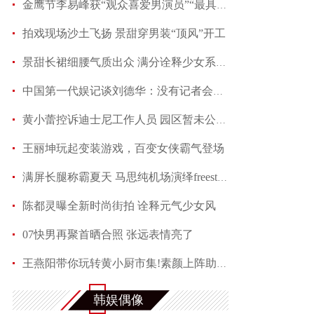
金鹰节李易峰获“观众喜爱男演员”“最具人气男演
拍戏现场沙土飞扬 景甜穿男装“顶风”开工
景甜长裙细腰气质出众 满分诠释少女系优雅
中国第一代娱记谈刘德华：没有记者会不喜欢他
黄小蕾控诉迪士尼工作人员 园区暂未公开回应当事
王丽坤玩起变装游戏，百变女侠霸气登场
满屏长腿称霸夏天 马思纯机场演绎freestyle
陈都灵曝全新时尚街拍 诠释元气少女风
07快男再聚首晒合照 张远表情亮了
王燕阳带你玩转黄小厨市集!素颜上阵助力嫣然天使
何润东夏日写真魅力多变 黑色蕾丝透视西装性感吸
韩娱偶像