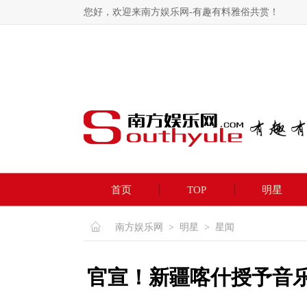
您好，欢迎来南方娱乐网-有趣有料雅俗共赏！
首页
TOP
明星
南方娱乐网
>
明星
>
星闻
官宣！新疆喀什授予音乐