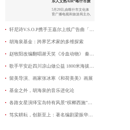
乐人艾热AIR“喀什市旅
游形
5月29日,由喀什市文化体
育广播电视和旅游局主办,
音乐人艾热AIR代言签
约“喀什市旅游形象代言
人”仪式顺利举办
轩尼诗V.S.O.P携手王嘉尔上线广告曲「henny」
胡海泉基金：跨界艺术家的多维探索
赵牧阳改编翻唱谢天笑《冷血动物》 秦腔与摇滚
歌手平安赴四川凉山做公益 1800米海拔和小学生
留美导演、画家张冰寒《和荷美美》画展
基金之外，胡海泉的音乐进化论
各路女星演绎宝岛特有风景“槟榔西施”看看哪位
笃实耕耘，创新至上：著名编剧梁振华出席2024文化强