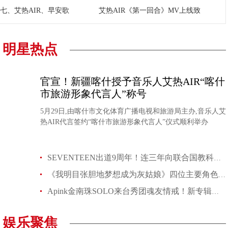
毛衍七、艾热AIR、早安歌
艾热AIR《第一回合》MV上线致
明星热点
官宣！新疆喀什授予音乐人艾热AIR“喀什
市旅游形象代言人”称号
5月29日,由喀什市文化体育广播电视和旅游局主办,音乐人艾
热AIR代言签约“喀什市旅游形象代言人”仪式顺利举办
SEVENTEEN出道9周年！连三年向联合国教科文组织捐款：致力於创造并改
《我明目张胆地梦想成为灰姑娘》四位主要角色全E人！剧中角色MBTI
Apink金南珠SOLO来台秀团魂友情戒！新专辑《BAD》自我喊话做自己
娱乐聚焦