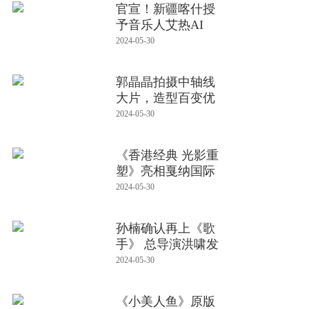
官宣！新疆喀什授
予音乐人艾热AI
R“喀什市旅
2024-05-30
郭晶晶拍摄中轴线
大片，造型百变优
雅迷人极具
2024-05-30
《香港经典 光影重
塑》亮相戛纳国际
电影节
2024-05-30
孙楠确认再上《歌
手》 总导演洪啸发
文感谢
2024-05-30
《小美人鱼》原版