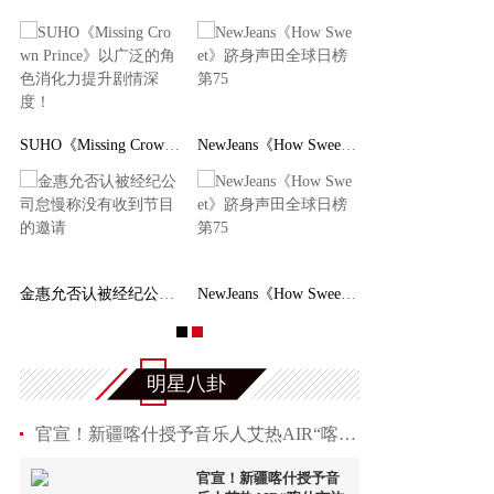
SUHO《Missing Crown Prince》以广泛的角色消化
NewJeans《How Sweet》跻身声田全球日榜第75
金惠允否认被经纪公司怠慢称没有收到节目的邀请
NewJeans《How Sweet》跻身声田全球日榜第75
明星八卦
官宣！新疆喀什授予音乐人艾热AIR“喀什市旅游形
官宣！新疆喀什授予音