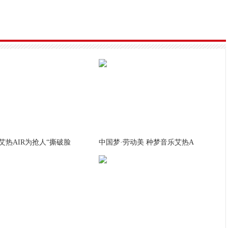
SEVENTEEN出道9周年！连三年向联合国教科文组织捐
《我明目张胆地梦想成为灰姑娘》四位主要角色全
Apink金南珠SOLO来台秀团魂友情戒！新专辑《BAD》
NCT DREAM在10万名观众的热情中圆满结束了首次
延艾热AIR为抢人“撕破脸
中国梦·劳动美 种梦音乐艾热A