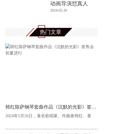
动画导演怼真人
版：动物园螃
2024-05-30
热门文章
韩红陈萨钢琴套曲作品《沉默的光影》签售会
2024年5月26日，著名歌唱家、作曲家韩红、著