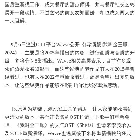
国后重新找工作，成为餐厅的甜点师傅，并与餐厅社长玄彬
展开一段恋情。不过玄彬的前女友郑丽媛，却也成为两人的
一大阻碍。
9月6日透过OTT平台Wavve公开《[导演版]我叫金三顺
2024》，主要是将2005年播出的内容，进行画质与音质的升
级，并将分为8集播出。Wavve相关高层表示，目前许多观
众们热爱收看短影音，而这些经典的老作品有人在2015年曾
经看过，也有人在2022年重新收看过，於是希望推出复刻版
本，让这些经典作品能够在8集里面让大家重温感动。
以原著为基础，透过AI工具的帮助，让大家能够收看到
更清晰的版本，甚至连著名的OST也请时下歌手们重新翻
唱，《我叫金三顺》的人气OST《She is》也请来李茂珍以
及SOLE重新演绎。Wavve也透露接下来将重新播映的经典