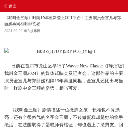
返回
《我叫金三顺》时隔19年重新登上OTT平台！主要演员金宣儿与郑
丽媛再同框独缺玄彬～
2024-09-09
南方娱乐网
日前在首尔市龙山区举行了Wavve New Classic《[导演版]
我叫金三顺2024》的媒体试映会及记者会，这部作品的主要
演员金宣儿与郑丽媛相隔19年再度同框，金宣儿还比出与当
时一样剧中金三顺的姿势，相当可爱。
《我叫金三顺》剧情描述一位微胖女孩，长相也不算漂
亮，还有个很俗气的名字金三顺，不过做蛋糕却是她的拿手
绝活，在法国取得了蛋糕师资格证，却也遇上了渣男友。回