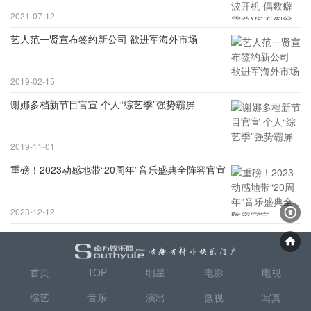
2021-07-12
艺人范一贤宣布签约新公司 欲进军海外市场
2019-02-15
谢娜多档新节目官宣 个人“综艺季”强势霸屏
2019-11-01
重磅！2023动感地带“20周年”音乐盛典全阵容官宣
2023-12-12
首页
TOP
明星
电影
电视
综艺
音乐
演出
微视
写真