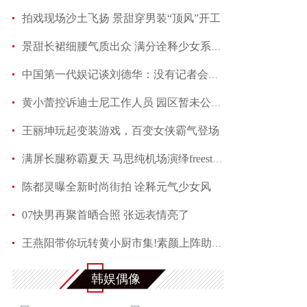
拍戏现场沙土飞扬 景甜穿男装“顶风”开工
景甜长裙细腰气质出众 满分诠释少女系优雅
中国第一代娱记谈刘德华：没有记者会不喜欢他
黄小蕾控诉迪士尼工作人员 园区暂未公开回应当事
王丽坤玩起变装游戏，百变女侠霸气登场
满屏长腿称霸夏天 马思纯机场演绎freestyle
陈都灵曝全新时尚街拍 诠释元气少女风
07快男再聚首晒合照 张远表情亮了
王燕阳带你玩转黄小厨市集!素颜上阵助力嫣然天使
何润东夏日写真魅力多变 黑色蕾丝透视西装性感吸
韩娱偶像