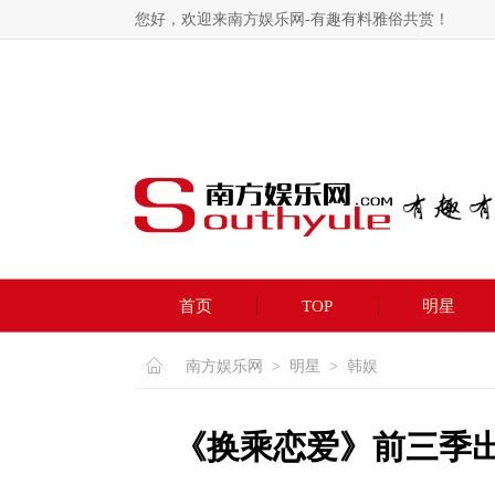
您好，欢迎来南方娱乐网-有趣有料雅俗共赏！
首页
TOP
明星
南方娱乐网
>
明星
>
韩娱
《换乘恋爱》前三季