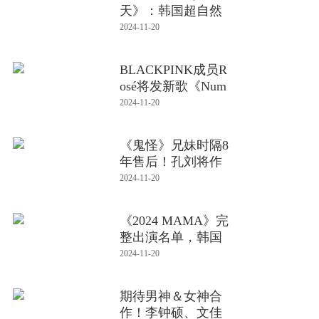
天》：韩国超自然
题材电影掀
2024-11-20
BLACKPINK成员R
osé将发新歌《Num
ber One G
2024-11-20
《鬼怪》兄妹时隔8
年售后！孔刘将作
为嘉宾出
2024-11-20
《2024 MAMA》完
整出演名单，韩国
四大经纪公
2024-11-20
期待男神＆女神合
作！李钟硕、文佳