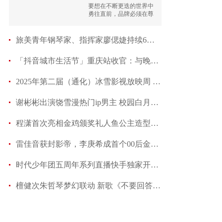
要想在不断更迭的世界中
勇往直前，品牌必须在尊
重传统的同时寻找创新之
径。
旅美青年钢琴家、指挥家廖偲婕持续6年为特殊儿
「抖音城市生活节」重庆站收官：与晚风“重”逢，于
2025年第二届（通化）冰雪影视放映周 《我在童话里
谢彬彬出演饶雪漫热门ip男主 校园白月光具象化
程潇首次亮相金鸡颁奖礼人鱼公主造型引热议 入
雷佳音获封影帝，李庚希成首个00后金鸡影后！金鸡颁
时代少年团五周年系列直播快手独家开启，今晚19点
檀健次朱哲琴梦幻联动 新歌《不要回答》向时间