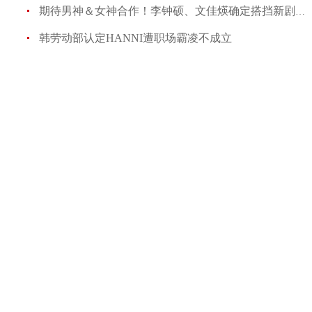
期待男神＆女神合作！李钟硕、文佳煐确定搭挡新剧《瑞草洞
韩劳动部认定HANNI遭职场霸凌不成立
从《破墓》到《三天》：韩国超自然题材电影掀起热
BLACKPINK成员Rosé将发新歌《Number One Girl
《鬼怪》兄妹时隔8年售后！孔刘将作为嘉宾出演刘
《2024 MAMA》完整出演名单，韩国四大经纪公司中