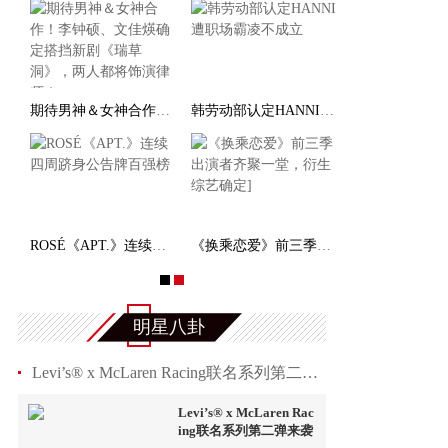
期待男神＆女神合作！李钟硕、文佳煐确定搭挡新剧《
韩劳动部认定HANNI遭职场霸凌不成立
ROSÉ《APT.》连续四周跻身公告牌百强榜
《换乘恋爱》前三季出演者齐聚一堂，衍生综艺确定
明星八卦
Levi’s® x McLaren Racing联名系列第二弹来袭
Levi’s® x McLaren Rac
ing联名系列第二弹来袭