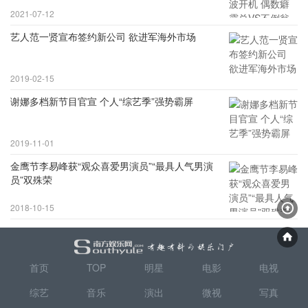
2021-07-12
艺人范一贤宣布签约新公司 欲进军海外市场
2019-02-15
谢娜多档新节目官宣 个人“综艺季”强势霸屏
2019-11-01
金鹰节李易峰获“观众喜爱男演员”“最具人气男演
员”双殊荣
2018-10-15
首页
TOP
明星
电影
电视
综艺
音乐
演出
微视
写真