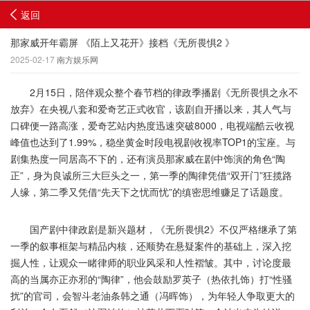
返回
那家威开年霸屏 《陌上又花开》接档《无所畏惧2 》
2025-02-17
南方娱乐网
2月15日，陪伴观众整个春节档的律政季播剧《无所畏惧之永不
放弃》在央视八套和爱奇艺正式收官，该剧自开播以来，其人气与
口碑便一路高涨，爱奇艺站内热度迅速突破8000，电视端酷云收视
峰值也达到了1.99%，稳坐黄金时段电视剧收视率TOP1的宝座。与
剧集热度一同居高不下的，还有演员那家威在剧中饰演的角色“陶
正”，身为良诚所三大巨头之一，第一季的陶律凭借“双开门”狂揽路
人缘，第二季又凭借“先天下之忧而忧”的缜密思维赚足了话题度。
国产剧中律政剧是新兴题材，《无所畏惧2》不仅严格继承了第
一季的叙事框架与精品内核，还顺势在悬疑案件的基础上，深入挖
掘人性，让观众一睹律师的职业风采和人性褶皱。其中，讨论度最
高的当属亦正亦邪的“陶律”，他会鼓励罗英子（热依扎饰）打“性骚
扰”的官司，会智斗老油条韩之通（冯晖饰），为年轻人争取更大的