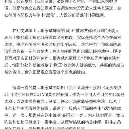
利益，会在夏舒（沈羽洁饰）被落井下石时第一个站出来为她说
话。但是他也会在得知罗英子在调查梅大梁案后火速将其逼退，会
在律所内部权力斗争中“黑化”，人设的前后反转扑朔迷离。
在社交媒体上，那家威饰演的“陶正”被网友称作为“嘴”强淡人，
表面上指代这个角色既有温度又有厚度，实际是指这个角色在面对
道德、伦理和情感的考验时所作出的反应，这也得力于那家威的表
演能力具备一定的共情力，将人物的所思所想藏进眼神戏中，即便
是面对现实题材剧的创作，那家威也更擅长“润物细无声”的表演方
式，恰到好处的松弛感给了“陶正”收割路人缘的底气，共振的情感自
然的表演，也许正是观众喜爱这个角色的缘由。
值得一提的是，那家威的新剧《陌上又花开》接档《无所畏惧
2》于2月16日在CCTV-8黄金档开播，作为一部引人注目的年代情感
大戏，该剧由孟亮执导，马藜、铁政、那家威等领衔主演，以八十
年代初的中国农村为背景，讲述了一段感人至深的奋斗与爱情的故
事。这一次，那家威在剧中饰演“秦国安”一角，为人踏实厚道，凭借
吃苦和韧劲闯荡出了一番事业，从理智搞钱的精英律师，到斗志昂
扬的开路人，期待那家威深耕背后的更多惊喜。