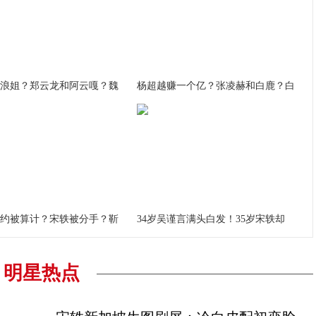
浪姐？郑云龙和阿云嘎？魏
杨超越赚一个亿？张凌赫和白鹿？白
约被算计？宋轶被分手？靳
34岁吴谨言满头白发！35岁宋轶却
明星热点