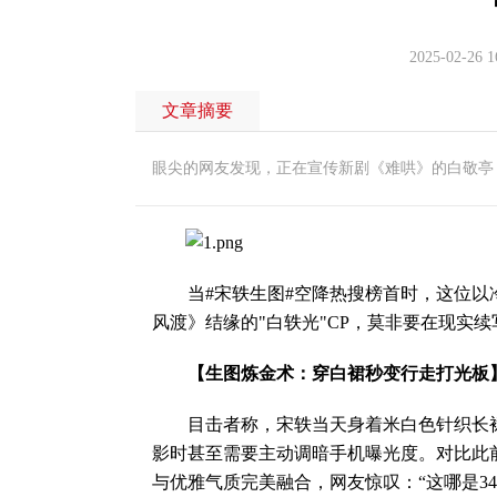
2025-02-26 1
文章摘要
眼尖的网友发现，正在宣传新剧《难哄》的白敬亭
当#宋轶生图#空降热搜榜首时，这位以冷白
风渡》结缘的"白轶光"CP，莫非要在现实续
【生图炼金术：穿白裙秒变行走打光板
目击者称，宋轶当天身着米白色针织长裙
影时甚至需要主动调暗手机曝光度。对比此
与优雅气质完美融合，网友惊叹：“这哪是3