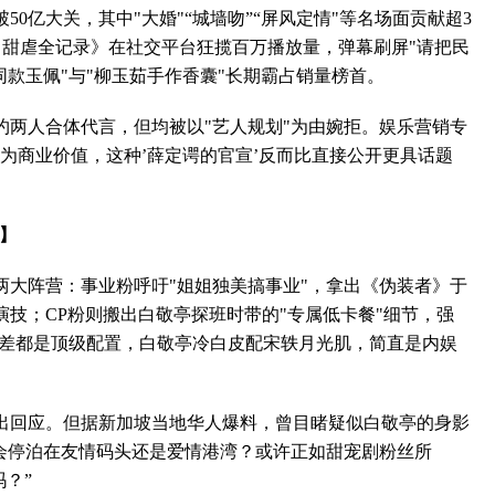
亿大关，其中"大婚"“城墙吻”“屏风定情"等名场面贡献超3
向甜虐全记录》在社交平台狂揽百万播放量，弹幕刷屏"请把民
同款玉佩"与"柳玉茹手作香囊"长期霸占销量榜首。
人合体代言，但均被以"艺人规划"为由婉拒。娱乐营销专
为商业价值，这种’薛定谔的官宣’反而比直接公开更具话题
】
阵营：事业粉呼吁"姐姐独美搞事业"，拿出《伪装者》于
技；CP粉则搬出白敬亭探班时带的"专属低卡餐"细节，强
色差都是顶级配置，白敬亭冷白皮配宋轶月光肌，简直是内娱
回应。但据新加坡当地华人爆料，曾目睹疑似白敬亭的身影
终会停泊在友情码头还是爱情港湾？或许正如甜宠剧粉丝所
？”