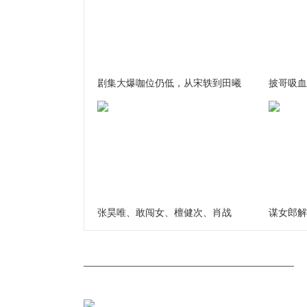
剧集大爆咖位仍低，从宋轶到田曦
披哥吸血
张昊唯、敢闯女、檀健次、肖战
谋女郎解