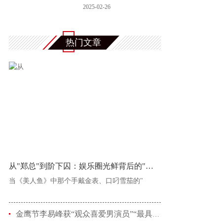
的“禁忌博
2025-02-26
热门文章
从"郑总"到阶下囚：娱乐圈光鲜背后的"恶龙
当《美人鱼》中那个手戴金表、口叼雪茄的"
金鹰节李易峰获“观众喜爱男演员”“最具人气男演