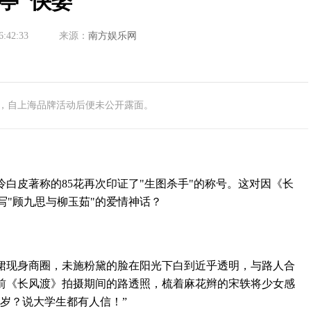
亭"快娶"
6:42:33
来源：
南方娱乐网
，自上海品牌活动后便未公开露面。
皮著称的85花再次印证了"生图杀手"的称号。​这对因《长
写"顾九思与柳玉茹"的爱情神话？
】
现身商圈，未施粉黛的脸在阳光下白到近乎透明，与路人合
前《长风渡》拍摄期间的路透照，梳着麻花辫的宋轶将少女感
4岁？说大学生都有人信！”