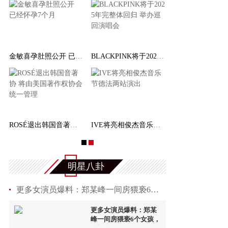
金敏喜孕肚照公开 已经怀孕7个月
BLACKPINK将于2025年完整体回归 举办巡回演唱会
ROSÉ退出韩国音著协 将由美国著作权协会统一管
IVE将亮相俊杰音乐节德法两站演出
明星八卦
更多女演员爆料：郑某峰一间房猥亵6个女孩，炫耀自
更多女演员爆料：郑某
峰一间房猥亵6个女孩，