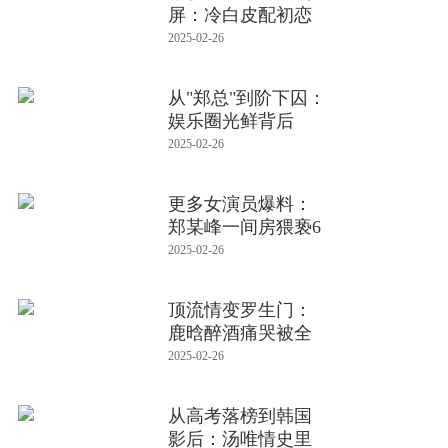
屏：冷白皮配初恋
脸，网友喊话
2025-02-26
从"郑总"到阶下囚：
娱乐圈光鲜背后
的"恶龙
2025-02-26
更多女演员爆料：
郑某峰一间房猥亵6
个女孩，炫
2025-02-26
顶流情变罗生门：
鹿晗醉酒痛哭被全
网围观 关
2025-02-26
从高考落榜到韩国
影后：汤唯情史里