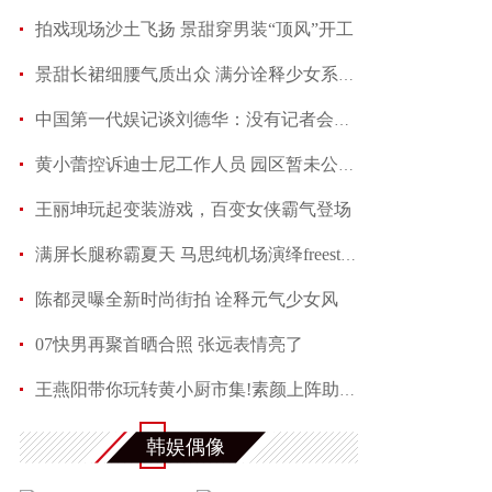
拍戏现场沙土飞扬 景甜穿男装“顶风”开工
景甜长裙细腰气质出众 满分诠释少女系优雅
中国第一代娱记谈刘德华：没有记者会不喜欢他
黄小蕾控诉迪士尼工作人员 园区暂未公开回应当事
王丽坤玩起变装游戏，百变女侠霸气登场
满屏长腿称霸夏天 马思纯机场演绎freestyle
陈都灵曝全新时尚街拍 诠释元气少女风
07快男再聚首晒合照 张远表情亮了
王燕阳带你玩转黄小厨市集!素颜上阵助力嫣然天使
何润东夏日写真魅力多变 黑色蕾丝透视西装性感吸
韩娱偶像