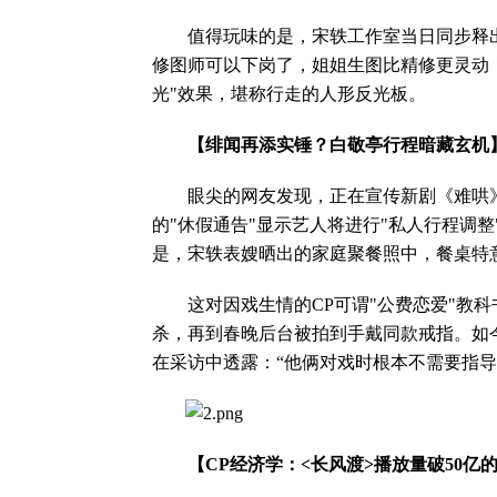
值得玩味的是，宋轶工作室当日同步释出一
修图师可以下岗了，姐姐生图比精修更灵动
光"效果，堪称行走的人形反光板。
【绯闻再添实锤？白敬亭行程暗藏玄机
眼尖的网友发现，正在宣传新剧《难哄》
的"休假通告"显示艺人将进行"私人行程调
是，宋轶表嫂晒出的家庭聚餐照中，餐桌特
这对因戏生情的CP可谓"公费恋爱"教科
杀，再到春晚后台被拍到手戴同款戒指。如
在采访中透露：“他俩对戏时根本不需要指导
【CP经济学：<长风渡>播放量破50亿