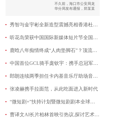
炫耀自
不久前，海口市公安局龙
华分局发布通报，郑某某
（男，58岁）因涉嫌猥亵
儿童罪被刑事拘留。
秀智与金宇彬全新造型震撼亮相香港杜莎夫人蜡像
听花岛荣获中国国际新媒体短片节全国承制企业TO
鹿晗八年痴情终成“人肉垫脚石”？顶流男神为爱断
中国首位GCL骑手庞钦宇：携手总冠军战队，逐鹿环球
郎朗连续两季担任卡内基音乐厅助场音乐家，中国钢
张凌赫携手拉面范，从此吃面进入新时代
“微短剧+”扶持计划暨微短剧剧本全球征集活动
曹译文AI长片柏林首映引热议,探讨艺术与科技的