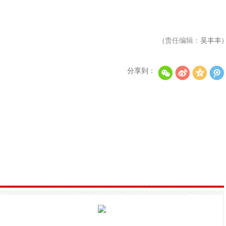
(责任编辑：
吴丰丰
)
李敏镐否认与朴春恋爱 表示两人之间没有私交
《米奇17号》奉俊昊：每次拍片都如同米奇重生
分享到：
HYBE宣布与全球制作人Ryan Tedder携手，正式启动
《地戏厅》四人帮前往阿布扎比拍摄第三季，将于3