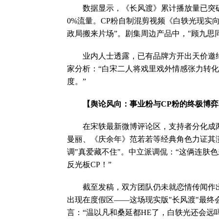
数据显示，《长风渡》累计播放量已突破50
0%流量。CP粉自制混剪视频《白轶光现实
政局搬来片场”。剧集周边产品中，"顾九思
业内人士透露，已有品牌方开出天价邀约两
家分析：“白宋二人将戏里戏外情感张力转化
度。”
【舆论风向：事业粉与CP粉的终极博弈
在宋轶最新微博评论区，支持者分化成两大
曼丽、《庆余年》范若若等经典角色力证其演
调"真爱藏不住"。中立派调侃：“这俩连肤
反光板CP！”
截至发稿，双方团队仍未就恋情传闻作出
出现在度假区——这场现实版"长风渡"最
言：“温以凡和桑延都HE了，白轶光还会远吗