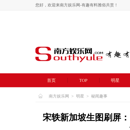
您好，欢迎来南方娱乐网-有趣有料雅俗共赏！
首页
TOP
明星
南方娱乐网
>
明星
>
秘闻趣事
宋轶新加坡生图刷屏：