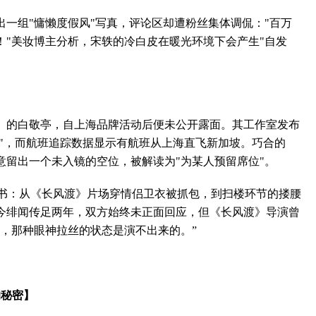
组"慵懒度假风"写真，评论区却遭粉丝集体调侃："百万
！"美妆博主分析，宋轶的冷白皮在暖光环境下会产生"自发
】
的白敬亭，自上海品牌活动后便未公开露面。其工作室发布
整"，而航班追踪数据显示有航班从上海直飞新加坡。巧合的
意留出一个未入镜的空位，被解读为"为某人预留席位"。
书：从《长风渡》片场穿情侣卫衣被抓包，到扫楼环节的搂腰
今绯闻传足两年，双方始终未正面回应，但《长风渡》导演曾
，那种眼神拉丝的状态是演不出来的。”
的秘密】