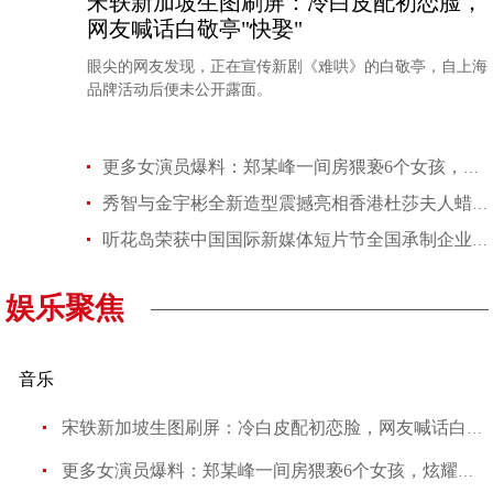
宋轶新加坡生图刷屏：冷白皮配初恋脸，
网友喊话白敬亭"快娶"
眼尖的网友发现，正在宣传新剧《难哄》的白敬亭，自上海
品牌活动后便未公开露面。
更多女演员爆料：郑某峰一间房猥亵6个女孩，炫耀自己“女人多”
秀智与金宇彬全新造型震撼亮相香港杜莎夫人蜡像馆展开星光韩式之
听花岛荣获中国国际新媒体短片节全国承制企业TOP10
娱乐聚焦
音乐
宋轶新加坡生图刷屏：冷白皮配初恋脸，网友喊话白敬亭"快
更多女演员爆料：郑某峰一间房猥亵6个女孩，炫耀自己“女