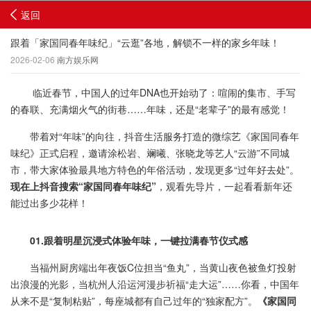
返回
跟着「家国同春年味纪」“云逛”各地，解锁不一样的家乡年味！
2026-02-06
南方娱乐网
临近春节，中国人的过年DNA也开始动了：喧闹的集市、手写
的春联、充满烟火气的街巷……年味，还是“老辈子”的最有感觉！
带着对“年味”的向往，抖音生活服务打造的微综艺《家国同春年
味纪》正式启程，邀请涂松岩、斓曦、张晓龙等艺人“云游”不同城
市，带大家体验最具地方特色的年俗活动，发现更多“过年好去处”。
现在上抖音搜索
“
家国同春年味纪
”
，观看先导片，一起看看新年还
能过出多少花样！
01.
跟着明星沉浸式体验年味，一键拉满春节仪式感
当福州厨房端出年夜饭C位担当“鱼丸”，当黄山夜色被鱼灯投射
出浪漫的光影，当杭州人沿运河漫步祈福“走大运”……你看，中国年
从来不是“复制粘贴”，每座城都有自己过年的“独家配方”。
《家国同