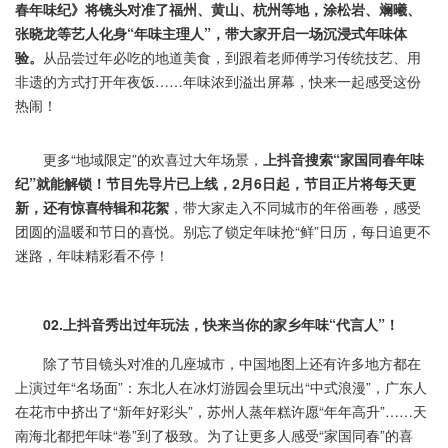
春年味纪》将镜头对准了福州、黄山、杭州等地，涂松岩、斓曦、
张晓龙等艺人化身
“
年味主理人
”
，带大家开启一场沉浸式年味体
验。
从品尝过年必吃的地道美食，到跟着老师傅学习传统技艺、用
非遗的方式打开年夜饭……年味浓到溢出屏幕，快来一起感受这份
热闹！
更多“地域限定”的欢喜过大年场景，
上抖音搜索
“
家国同春年味
纪
”
就能解锁！节目先导片已上线，
2
月
6
日起，节目正片将每天更
新，还有惊喜特辑和花絮
，带大家走入不同城市的年俗画卷，感受
团圆的温暖和节日的喜悦。别忘了锁定年味抢“鲜”日历，每日追更不
迷路，年味精彩看不停！
02.
上抖音秀出过年玩法，快来当你的家乡年味
“
代言人
”
！
除了节目镜头对准的几座城市，中国地图上还有许多地方都在
上演过年“名场面”：东北人在冰灯游园会里玩出“中式浪漫”，广东人
在花市中挤出了“新年好彩头”，苏州人蒸年糕许愿“年年高升”……天
南海北都把年味“卷”到了极致。为了让更多人感受“家国同春”的喜