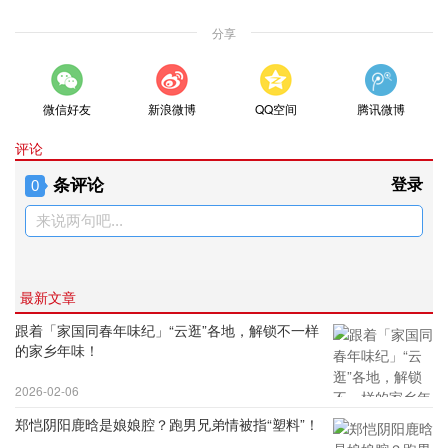
分享
微信好友
新浪微博
QQ空间
腾讯微博
评论
条评论
登录
0
来说两句吧...
最新文章
跟着「家国同春年味纪」“云逛”各地，解锁不一样
的家乡年味！
2026-02-06
郑恺阴阳鹿晗是娘娘腔？跑男兄弟情被指“塑料”！