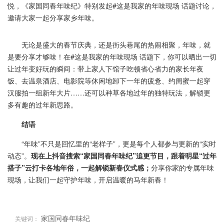
悦，《家国同春年味纪》特别发起#这是我家的年味现场 话题讨论，
邀请大家一起分享家乡年味。
无论是盛大的春节庆典，还是街头巷尾的热闹相聚，年味，就
是要分享才够味！在#这是我家的年味现场 话题下，你可以晒出一切
让过年变好玩的瞬间：带上家人下馆子吃顿省心省力的家长年夜
饭、去温泉酒店、电影院等休闲地卸下一年的疲惫、约闺蜜一起穿
汉服拍一组新年大片……还可以种草各地过年的独特玩法，解锁更
多有趣的过年新思路。
结语
“年味”不只是回忆里的“老样子”，更是每个人都参与更新的“实时
动态”。
现在上抖音搜索
“
家国同春年味纪
”
追更节目，跟着明星
“
过年
搭子
”
云打卡各地年俗，一起解锁新春仪式感；
分享你家的专属年味
现场，让我们一起守护年味，开启温暖的马年新春！
家国同春年味纪
关键词：