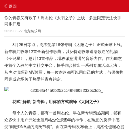
返回
你的青春又有歌了！周杰伦《太阳之子》上线，多重限定玩法快手
同步开启
2026-03-27
南方娱乐网
3月25日零点，周杰伦第16张专辑《太阳之子》正式全球上线。
新专辑共收录12首全新创作歌曲，以及特别收录送给歌迷的礼物
《圣诞星》，总计13首作品，堪称诚意满满的音乐力作。作为周杰
伦首个入驻的中文社交平台，快手同步推出一系列专属活动玩法，
从声动演绎到MV续写，每一位杰迷都可以用自己的方式，与偶像共
同完成这场关于热爱的青春约定。
花式“解锁”新专辑，用你的方式演绎《太阳之子》
每个人的青春，都有一首周杰伦。早在新专辑预热期间，就有
众多快手用户开始重温#周杰伦那些年的神作，在熟悉的旋律中感
受“刻进DNA里的周氏节奏”。而在新专辑发布会上，周杰伦也暖心提