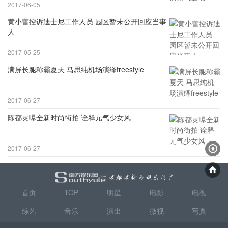
2017-06-05
黄小蕾控诉迪士尼工作人员 园区暂未公开回应当事
人
2017-05-25
满屏长腿称霸夏天 马思纯机场演绎freestyle
2017-06-27
陈都灵曝全新时尚街拍 诠释元气少女风
2017-06-27
首页
TOP
明星
电影
电视
综艺
音乐
演出
微视
写真