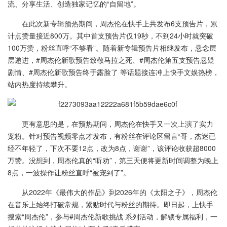
流、分享生活、创造独家记忆的“自留地”。
在此次新专辑预热期间，周杰伦在快手上共发布6支预告片，累
计点赞量接近800万。其中首支预告片仅19秒，不到24小时就突破
100万赞，粉丝直呼“不够看”。随着新专辑预告片相继发布，悬念层
层递进，#周杰伦新歌预告致敬马拉之死、#周杰伦第五支预告悬疑
剧情、#周杰伦新歌预告终于露脸了 等话题接连冲上快手文娱热榜，
站内热度持续攀升。
更有意思的是，在预热期间，周杰伦在快手又一次上演了实力
宠粉。针对预告视频零点才发布，有粉丝在评论区留言“哥，杰迷已
经不年轻了，下次不要12点，改为8点，谢谢”，该评论收获超8000
万赞。没想到，周杰伦真的“听劝”，第三天便将更新时间调整为晚上
8点，一波操作让粉丝直呼“被宠到了”。
从2022年《最伟大的作品》到2026年的《太阳之子》，周杰伦
在音乐上始终打破常规，紧贴时代与粉丝的期待。即日起，上快手
搜索“周杰伦”，参与#周杰伦新歌挑战 系列活动，解锁专属福利，一