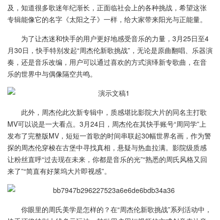
及，知道很多歌迷年纪渐长，正面临社会上的各种挑战，希望这张
专辑能像它的名字《太阳之子》一样，给大家带来阳光与正能量。
为了让杰迷和快手的用户更好地感受音乐的力量，3月25日至4
月30日，快手特别发起“周杰伦新歌挑战”，无论是原曲翻唱、乐器演
奏，还是音乐改编，用户可以通过喜欢的方式演绎新专歌曲，在音
乐的世界中与偶像隔空共鸣。
此外，周杰伦此次新专辑中，质感堪比影院大片的同名主打歌
MV可以说是一大看点。3月24日，周杰伦在其快手账号“周同学”上
发布了完整版MV，短短一首歌的时间串联起30幅世界名画，作为警
探的周杰伦穿梭在古堡中寻找真相，悬疑与热血拉满。影院级质感
让粉丝直呼“过去现在未来，你都是音乐的光”“熟悉的周氏风格又回
来了”“简直有好莱坞大片即视感”。
你眼里的周氏美学是怎样的？在“周杰伦新歌挑战”系列活动中，