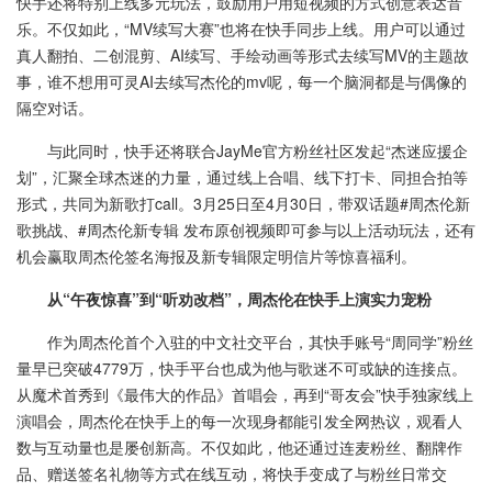
快手还将特别上线多元玩法，鼓励用户用短视频的方式创意表达音
乐。不仅如此，“MV续写大赛”也将在快手同步上线。用户可以通过
真人翻拍、二创混剪、AI续写、手绘动画等形式去续写MV的主题故
事，谁不想用可灵AI去续写杰伦的mv呢，每一个脑洞都是与偶像的
隔空对话。
与此同时，快手还将联合JayMe官方粉丝社区发起“杰迷应援企
划”，汇聚全球杰迷的力量，通过线上合唱、线下打卡、同担合拍等
形式，共同为新歌打call。3月25日至4月30日，带双话题#周杰伦新
歌挑战、#周杰伦新专辑 发布原创视频即可参与以上活动玩法，还有
机会赢取周杰伦签名海报及新专辑限定明信片等惊喜福利。
从“午夜惊喜”到“听劝改档”，周杰伦在快手上演实力宠粉
作为周杰伦首个入驻的中文社交平台，其快手账号“周同学”粉丝
量早已突破4779万，快手平台也成为他与歌迷不可或缺的连接点。
从魔术首秀到《最伟大的作品》首唱会，再到“哥友会”快手独家线上
演唱会，周杰伦在快手上的每一次现身都能引发全网热议，观看人
数与互动量也是屡创新高。不仅如此，他还通过连麦粉丝、翻牌作
品、赠送签名礼物等方式在线互动，将快手变成了与粉丝日常交