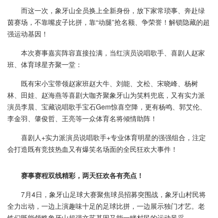
而这一次，象牙山全员换上全新身份，放下家常琐事、奔赴绿
茵赛场，不靠嘴皮子比拼，靠“动腿”抢名额、争荣誉！解锁隐藏的超
强运动基因！
本次赛事嘉宾阵容直接拉满，当红演员说唱歌手、喜剧人赵家
班、体育球星齐聚一堂：
既有宋小宝带领赵家班赵大牛、刘能、文松、宋晓峰、杨树
林、田娃、赵海燕等喜剧大咖齐聚象牙山为笑料兜底，又有实力派
演员李晨、宝藏说唱歌手宝石Gem惊喜空降，更有杨鸣、郭艾伦、
李金羽、肇俊哲、王亮等一众体育名将倾情助阵！
喜剧人+实力派演员说唱歌手+专业体育明星的强强组合，注定
会打造既有竞技热血又有爆笑名场面的全民狂欢大事件！
赛事赛程双线精彩，两天狂欢各有亮点！
7月4日，象牙山足球大赛聚焦球员招募突围战，象牙山村民将
全力出动，一边上演趣味十足的足球比拼，一边展示独门才艺。老
铁们既能领略象牙山超强文艺基因又能一睹村民的运动风采。