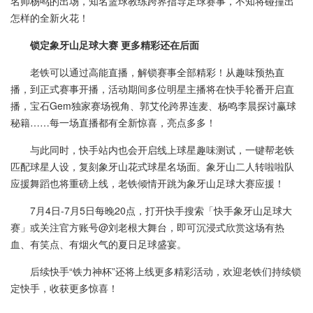
名帅杨鸣的出场，知名篮球教练跨界指导足球赛事，不知将碰撞出
怎样的全新火花！
锁定象牙山足球大赛 更多精彩还在后面
老铁可以通过高能直播，解锁赛事全部精彩！从趣味预热直
播，到正式赛事开播，活动期间多位明星主播将在快手轮番开启直
播，宝石Gem独家赛场视角、郭艾伦跨界连麦、杨鸣李晨探讨赢球
秘籍……每一场直播都有全新惊喜，亮点多多！
与此同时，快手站内也会开启线上球星趣味测试，一键帮老铁
匹配球星人设，复刻象牙山花式球星名场面。象牙山二人转啦啦队
应援舞蹈也将重磅上线，老铁倾情开跳为象牙山足球大赛应援！
7月4日-7月5日每晚20点，打开快手搜索「快手象牙山足球大
赛」或关注官方账号@刘老根大舞台，即可沉浸式欣赏这场有热
血、有笑点、有烟火气的夏日足球盛宴。
后续快手“铁力神杯”还将上线更多精彩活动，欢迎老铁们持续锁
定快手，收获更多惊喜！