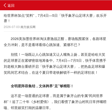
返回
给世界杯加点“笑料”，7月4日—5日「快手象牙山足球大赛」欢乐开
赛！
2026-07-03
南方娱乐网
2026美加墨世界杯淘汰赛激战正酣，赛场氛围紧张，各路球星
全力冲刺，是不是看球看得心跳加速、紧绷不已？
别慌！一场既让人心跳加速又让人嘴角上扬，甚至是哈哈大笑
的足球赛正在紧锣密鼓地筹备中。7月4日—7月5日，快手体育携手
刘老根大舞台重磅开启「快手象牙山足球大赛」，把热血足球和爆
笑民间艺术结合，在这个夏日带老铁解锁不一样的足球狂欢！
全明星阵容集结，文体跨界“足”够精彩！
这不是一场普通的足球赛，而是属于象牙山的专属“民间世界
杯”！追了二十年《乡村爱情》，我们看惯了象牙山村民日常拌嘴唠
嗑、邻里嬉笑打闹的温馨日常。