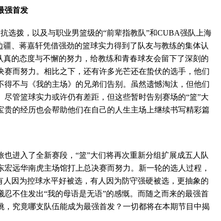
最强首发
对抗选拨，以及与职业男篮级的“前辈指教队”和CUBA强队上海
如边疆、蒋嘉轩凭借强劲的篮球实力得到了队友与教练的集体认
借认真的态度与不懈的努力，给教练和青春球友会留下了深刻的
决赛而努力。相比之下，还有许多光芒还在蛰伏的选手，他们
不得不与《我的主场》的兄弟们告别。虽然遗憾淘汰，但他们
。尽管篮球实力或许仍有差距，但这些暂时告别赛场的“篮”大
宝贵的经历也会帮助他们在自己的人生主场上继续书写精彩篇
进入了全新赛段，“篮”大们将再次重新分组扩展成五人队
东宏远华南虎主场馆打上总决赛而努力。新一轮的选人过程，
，有人因为控球水平好被选，有人因为防守强硬被选，更抽象的
曦忍不住发出“我的母语是无语”的感慨。而随之而来的最强首
挑，究竟哪支队伍能成为最强首发？一切都将在本期节目中揭