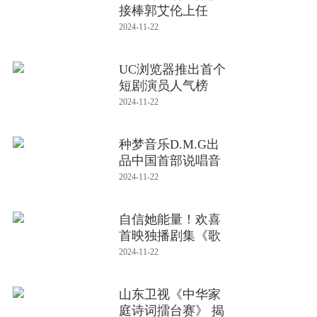
接棒郭艾伦上任
“篮”大
2024-11-22
UC浏览器推出首个
短剧演员人气榜
单：刷免费短
2024-11-22
种梦音乐D.M.G出
品中国首部说唱音
乐剧《东
2024-11-22
自信她能量！欢喜
首映独播剧集《歌
舞女郎》向
2024-11-22
山东卫视《中华家
庭诗词擂台赛》 揭