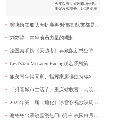
短剧，投
今年以来，短剧市场呈现
出爆发式增长。UC浏览器
最新数据显示，“短剧”相
关内容的搜索量近半年涨
幅超过4倍，并保持着强劲
窦骁所在船队海帆赛再创佳绩 队友都是帆船界大
增长的态势。
刘亦淳：青年演员力量的崛起
法医秦明携《天谴者》典藏版新书空降快手，11月22
Levi’s® x McLaren Racing联名系列第二弹来袭
旅美青年钢琴家、指挥家廖偲婕持续6年为特殊儿
「抖音城市生活节」重庆站收官：与晚风“重”逢，于
2025年第二届（通化）冰雪影视放映周 《我在童话里
谢彬彬出演饶雪漫热门ip男主 校园白月光具象化