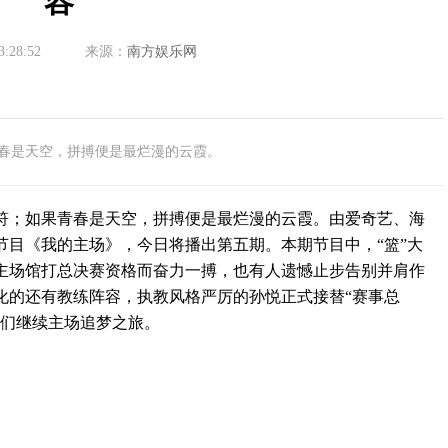
容
3:28:52
来源：
南方娱乐网
春是天空，拼搏便是最烂漫的云霞。
；如果青春是天空，拼搏便是最烂漫的云霞。由爱奇艺、海
节目《我的主场》，今日将播出第五期。本期节目中，“篮”大
主场馆打总决赛资格而奋力一搏，也有人遗憾止步告别并肩作
化的还有教练阵容，执教风格严厉的孙悦正式接替“赛事总
年们继续主场追梦之旅。