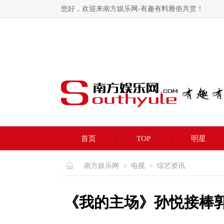
您好，欢迎来南方娱乐网-有趣有料雅俗共赏！
首页
TOP
明星
南方娱乐网
>
电视
>
综艺资讯
《我的主场》孙悦接棒郭