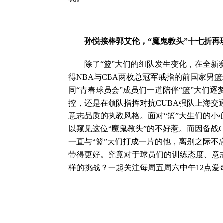
孙悦接棒郭艾伦，“魔鬼教头”十七折再
除了“篮”大们的组队发生变化，在全新赛
得NBA与CBA两枚总冠军戒指的前国家男
同“青春球员会”成员们一道陪伴“篮”大们
控，还是在领队指挥对抗CUBA强队上海
意志品质的执教风格。面对“篮”大生们的小
以窥见这位“魔鬼教头”的不好惹。而因备战
一直与“篮”大们打成一片的他，离别之际不
带得更好。究竟对于球员们的训练态度、意
样的挑战？一起关注每周五周六中午12点爱