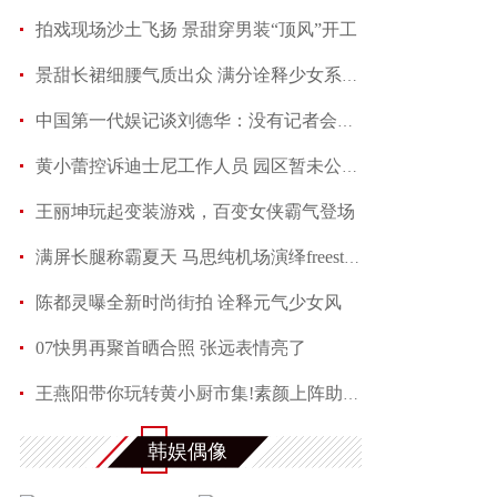
拍戏现场沙土飞扬 景甜穿男装“顶风”开工
景甜长裙细腰气质出众 满分诠释少女系优雅
中国第一代娱记谈刘德华：没有记者会不喜欢他
黄小蕾控诉迪士尼工作人员 园区暂未公开回应当事
王丽坤玩起变装游戏，百变女侠霸气登场
满屏长腿称霸夏天 马思纯机场演绎freestyle
陈都灵曝全新时尚街拍 诠释元气少女风
07快男再聚首晒合照 张远表情亮了
王燕阳带你玩转黄小厨市集!素颜上阵助力嫣然天使
何润东夏日写真魅力多变 黑色蕾丝透视西装性感吸
韩娱偶像