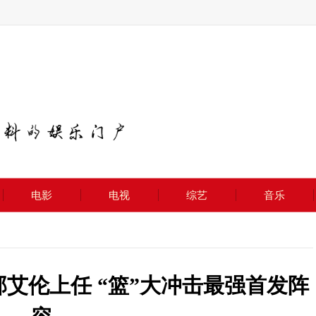
电影
电视
综艺
音乐
艾伦上任 “篮”大冲击最强首发阵