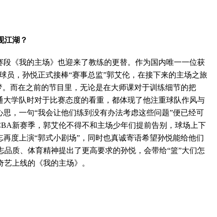
现江湖？
段《我的主场》也迎来了教练的更替。作为国内唯一一位获
篮球员，孙悦正式接棒“赛事总监”郭艾伦，在接下来的主场之旅
逐梦。而在之前的节目里，无论是在大师课对于训练细节的把
交通大学队时对于比赛态度的看重，都体现了他注重球队作风与
心思，一句“我会让他们练到没有办法考虑这些问题”便已经可
CBA新赛季，郭艾伦不得不和主场少年们提前告别，球场上下
忘再度上演“郭式小剧场”，同时也真诚寄语希望孙悦能给他们
志品质、体育精神提出了更高要求的孙悦，会带给“篮”大们怎
奇艺上线的《我的主场》。