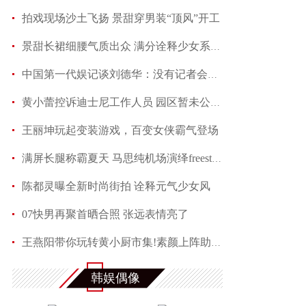
拍戏现场沙土飞扬 景甜穿男装“顶风”开工
景甜长裙细腰气质出众 满分诠释少女系优雅
中国第一代娱记谈刘德华：没有记者会不喜欢他
黄小蕾控诉迪士尼工作人员 园区暂未公开回应当事
王丽坤玩起变装游戏，百变女侠霸气登场
满屏长腿称霸夏天 马思纯机场演绎freestyle
陈都灵曝全新时尚街拍 诠释元气少女风
07快男再聚首晒合照 张远表情亮了
王燕阳带你玩转黄小厨市集!素颜上阵助力嫣然天使
何润东夏日写真魅力多变 黑色蕾丝透视西装性感吸
韩娱偶像