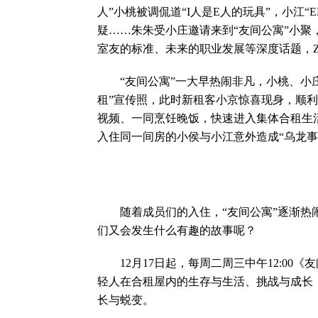
人”小桃被调侃道“I人是E人的玩具”，小江“
疑……朱朱受小庄邀请来到“友间公寓”小
室友的标准、未来的职业发展等深度话题，
“友间公寓”一大早热闹非凡，小桃、小庄
租”宣传照，此时新租客小京惊喜现身，顺利
视频、一同烹饪晚饭，快速进入集体合租生
入住同一间房的小侯与小江意外造成“乌龙事
随着成员们的入住，“友间公寓”逐渐热闹
们又会发生什么有趣的故事呢？
12月17日起，每周二周三中午12:00
轻人在合租屋内的生存与生活、挑战与成长
长与蜕变。