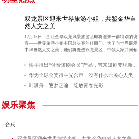
双龙景区迎来世界旅游小姐，共鉴金华自
然人文之美
12月18日，浙江金华双龙风景旅游区即将迎来一群特别的访
客——世界旅游小姐中国总决赛的佳丽们。为了向世界展示
中华自然人文之美，她们将走进双龙景区，带领大家共同领
略万年上山遗址，千年“三教圣地”，百年红色基因，擦亮景
区国际化名片，向世界展示其独特的自然景观和深厚的文化
快手推出“付费短剧会员”产品，带来短剧变现新模式
底蕴，助力金华文旅经济的繁荣发展。
华为全球金奖得主光合声：没有什么比关心人类自身更重要
叶潇舟：逐梦艺途，绽放青春光彩
娱乐聚焦
音乐
双龙景区迎来世界旅游小姐，共鉴金华自然人文之美