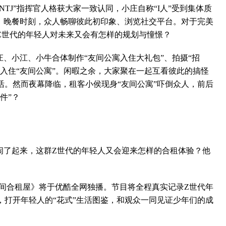
ENTJ”指挥官人格获大家一致认同，小庄自称“I人”受到集体质
聚，晚餐时刻，众人畅聊彼此初印象、浏览社交平台。对于完美
Z世代的年轻人对未来又会有怎样的规划与憧憬？
、小江、小牛合体制作“友间公寓入住大礼包”、拍摄“招
入住“友间公寓”。闲暇之余，大家聚在一起互看彼此的搞怪
活。然而夜幕降临，租客小侯现身“友间公寓”吓倒众人，前后
件”？
了起来，这群Z世代的年轻人又会迎来怎样的合租体验？他
《友间合租屋》将于优酷全网独播。节目将全程真实记录Z世代年
，打开年轻人的“花式”生活图鉴，和观众一同见证少年们的成