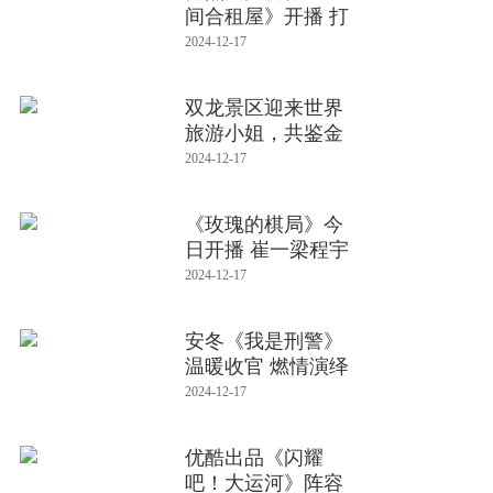
间合租屋》开播 打
开Z世代
2024-12-17
双龙景区迎来世界
旅游小姐，共鉴金
华自然人文
2024-12-17
《玫瑰的棋局》今
日开播 崔一梁程宇
峰双强
2024-12-17
安冬《我是刑警》
温暖收官 燃情演绎
重案实
2024-12-17
优酷出品《闪耀
吧！大运河》阵容