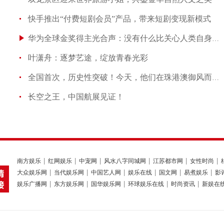
快手推出“付费短剧会员”产品，带来短剧变现新模式
华为全球金奖得主光合声：没有什么比关心人类自身更重要
叶潇舟：逐梦艺途，绽放青春光彩
全国首次，历史性突破！今天，他们在珠港澳御风而行！
长空之王，中国航展见证！
南方娱乐
红网娱乐
中宠网
风水八字同城网
江苏都市网
女性时尚
大众娱乐网
当代娱乐网
中国艺人网
娱乐在线
国文网
易煮娱乐
影
娱乐广播网
东方娱乐网
国华娱乐网
环球娱乐在线
时尚资讯
新娱在