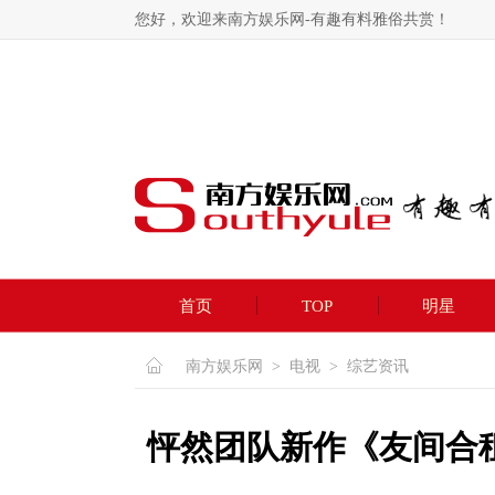
您好，欢迎来南方娱乐网-有趣有料雅俗共赏！
首页
TOP
明星
南方娱乐网
>
电视
>
综艺资讯
怦然团队新作《友间合