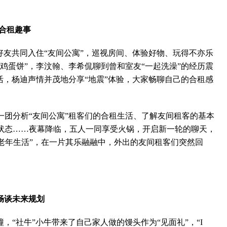
合租趣事
友共同入住“友间公寓”，巡视房间、体验好物、玩得不亦乐
鸡蛋饼”，李汶翰、李希侃聊到曾和室友“一起洗澡”的经历震
活，杨迪声情并茂地分享“地震”体验，大家畅聊自己的合租感
分析“友间公寓”租客们的合租生活、了解友间租客的基本
状态……夜幕降临，五人一同享受火锅，开启新一轮的聊天，
到“老年生活”，在一片其乐融融中，外出的友间租客们突然回
畅谈未来规划
“社牛”小牛带来了自己家人做的馒头作为“见面礼”，“I