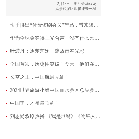
文之美
12月18日，浙江金华双龙
风景旅游区即将迎来一群
特别的访客——世界旅游
小姐中国总决赛的佳丽
们。为了向世界展示中华
快手推出“付费短剧会员”产品，带来短剧变现新模
自然人文之美，她们将走
进双龙景区，带领大家共
华为全球金奖得主光合声：没有什么比关心人类自身
同领略万年上山遗址，千
年“三教圣地”，百年红色
基因，擦亮景区国际化名
叶潇舟：逐梦艺途，绽放青春光彩
片，向世界展示其独特的
自然景观和深厚的文化底
蕴，助力金华文旅经济的
全国首次，历史性突破！今天，他们在珠港澳御风而行！
繁荣发展。
长空之王，中国航展见证！
2024世界旅游小姐中国丽水赛区总决赛圆满落幕
中国美，才是最顶的！
刘恩尚双剧热播 《我是刑警》《蜀锦人家》塑造