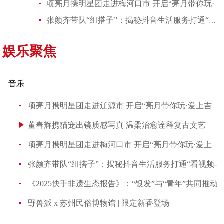
项亮月携明星团走进梅河口市 开启“亮月带你玩·爱上吉林”文旅
张颜齐带队“组搭子”：揭秘抖音生活服务打通“看视频-搜同款-去消
娱乐聚焦
音乐
项亮月携明星团走进辽源市 开启“亮月带你玩·爱上吉
董春辉携猫宠出镜质感写真 温柔治愈诠释复古文艺
项亮月携明星团走进梅河口市 开启“亮月带你玩·爱上
张颜齐带队“组搭子”：揭秘抖音生活服务打通“看视频-
《2025快手非遗生态报告》：“银发”与“青年”共同推动
野兽派 x 苏州民俗博物馆 | 限定新香登场