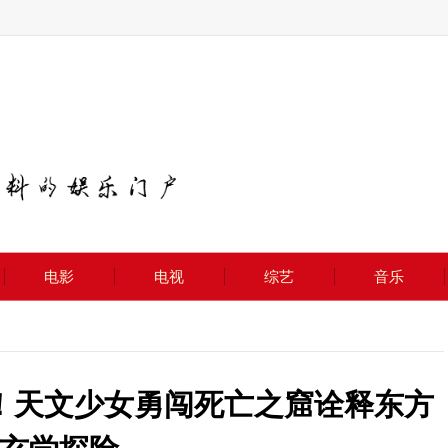
电影
电视
综艺
音乐
！天文少女勇闯死亡之窟诠释东方