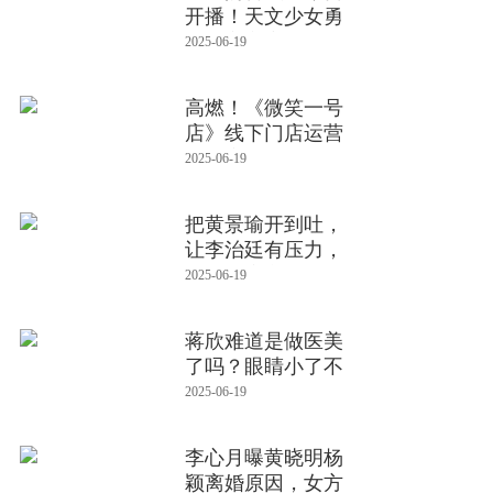
开播！天文少女勇
闯死亡之窟
2025-06-19
高燃！《微笑一号
店》线下门店运营
阶段启动！学
2025-06-19
把黄景瑜开到吐，
让李治廷有压力，
《风驰赛车手
2025-06-19
蒋欣难道是做医美
了吗？眼睛小了不
止一圈，10年
2025-06-19
李心月曝黄晓明杨
颖离婚原因，女方