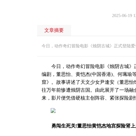
2025-06-19 1
文章摘要
今日，动作奇幻冒险电影《烛阴古城》正式登陆爱
今日，动作奇幻冒险电影《烛阴古城》正
编剧，董思怡、黄恺杰(中国香港)、何珮瑜
窟》。故事讲述了天文少女尹逢安（董思怡
往万年前惨遭烛阴古国。由此展开了一场融
来，影片便凭借硬核主创阵容、紧张探险剧
勇闯生死关!董思怡黄恺杰地宫探险肾上