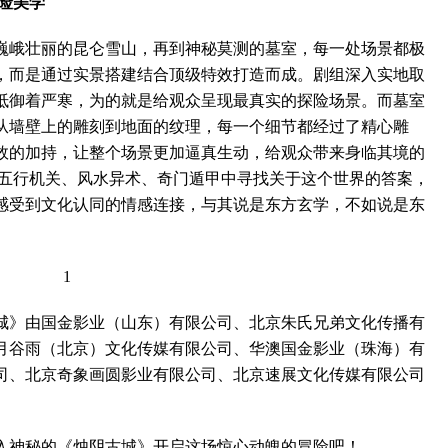
险美学
峨壮丽的昆仑雪山，再到神秘莫测的墓室，每一处场景都极
，而是通过实景搭建结合顶级特效打造而成。剧组深入实地取
抵御着严寒，为的就是给观众呈现最真实的探险场景。而墓室
从墙壁上的雕刻到地面的纹理，每一个细节都经过了精心雕
效的加持，让整个场景更加逼真生动，给观众带来身临其境的
、五行机关、风水异术、奇门遁甲中寻找关于这个世界的答案，
感受到文化认同的情感连接，与其说是东方玄学，不如说是东
》由国金影业（山东）有限公司、北京朱氏兄弟文化传播有
月谷雨（北京）文化传媒有限公司、华澳国金影业（珠海）有
司、北京奇象画圆影业有限公司、北京速展文化传媒有限公司
神秘的《烛阴古城》开启这场惊心动魄的冒险吧！