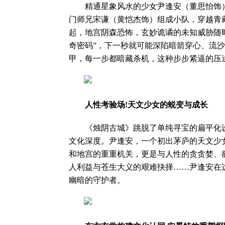
精通星象风水的少女尹逢安（董思怡饰）
门师兄宋谦（黄恺杰饰）组成小队，穿越青
起，地宫阴森恐怖，玄妙诡谲的未知威胁随时
奇密码”，下一秒就可能深陷暗箭穿心、流
甲，每一步都暗藏杀机，这种步步紧逼的压
人性考验场!天文少女的蜕变与成长
《烛阴古城》跳脱了单纯寻宝的扁平化设
文化深度。尹逢安，一个初出茅庐的天文少
和地宫的重重机关，更是与人性的贪贪婪、
人利益与苍生大义的艰难抉择……尹逢安在
幽暗的守护者。