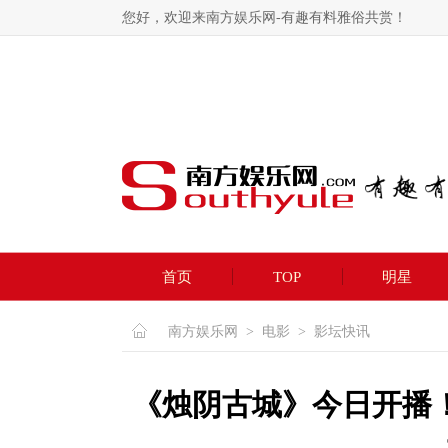
您好，欢迎来南方娱乐网-有趣有料雅俗共赏！
首页
TOP
明星
南方娱乐网
>
电影
>
影坛快讯
《烛阴古城》今日开播