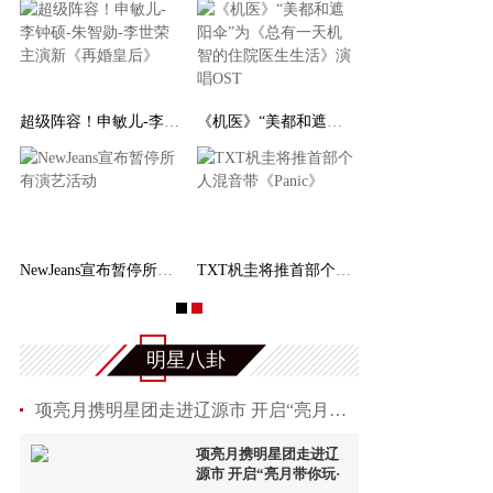
超级阵容！申敏儿-李钟硕-朱智勋-李世荣主演新《
《机医》“美都和遮阳伞”为《总有一天机智的住
INEM
NewJeans宣布暂停所有演艺活动
TXT杋圭将推首部个人混音带《Panic》
明星八卦
项亮月携明星团走进辽源市 开启“亮月带你玩·
项亮月携明星团走进辽
源市 开启“亮月带你玩·