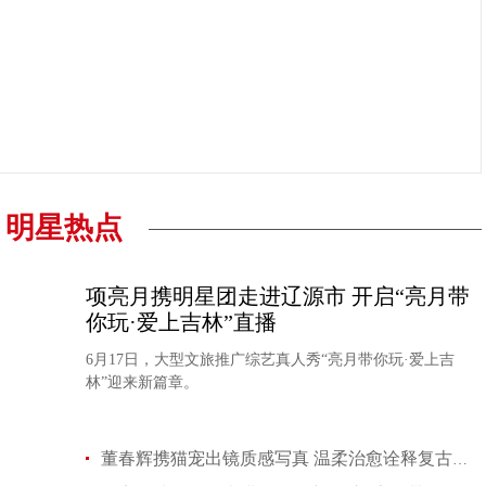
明星热点
项亮月携明星团走进辽源市 开启“亮月带
你玩·爱上吉林”直播
6月17日，大型文旅推广综艺真人秀“亮月带你玩·爱上吉
林”迎来新篇章。
董春辉携猫宠出镜质感写真 温柔治愈诠释复古文艺