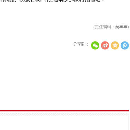
(责任编辑：
吴丰丰
)
T-ara成员出席孝敏婚礼打破不和传言 粉丝惊喜不
aespa和JENNIE荣膺公告牌女性音乐奖
分享到：
ATEEZ将启动世巡 首站仁川7月开唱
《SEVENTEEN [RIGHT HERE] WORLD TOUR IN C