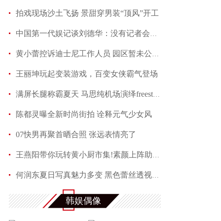
拍戏现场沙土飞扬 景甜穿男装“顶风”开工
中国第一代娱记谈刘德华：没有记者会不喜欢他
黄小蕾控诉迪士尼工作人员 园区暂未公开回应当事
王丽坤玩起变装游戏，百变女侠霸气登场
满屏长腿称霸夏天 马思纯机场演绎freestyle
陈都灵曝全新时尚街拍 诠释元气少女风
07快男再聚首晒合照 张远表情亮了
王燕阳带你玩转黄小厨市集!素颜上阵助力嫣然天使
何润东夏日写真魅力多变 黑色蕾丝透视西装性感吸
赵芮曝全新写真 笑靥如花展现十足冻龄魅力
韩娱偶像