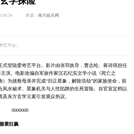
玄学探险
2:04:54
来源：
南方娱乐网
奇艺平台。
式登陆爱奇艺平台。影片由张羽执导，曹志纶、蒋诗琪担任
等主演。电影改编自军旅作家沉石纪实文学小说《死亡之
饰）为拯救母亲并完成“归正星象，解除浩劫”的家族使命，前
合风水秘术、星象机关与人性陷阱的生死冒险。自官宣定档以
情及东方玄学元素引发观众热议。
腺素狂飙