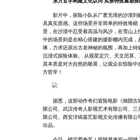
东方玄学构建文化认同 实景特效重塑探
影片中，探险小队从广袤无垠的沙漠到巍
具真实质感。这些场景并非简单的特效堆砌
景，在沙漠中忍受着高温与风沙，在雪山上
中的场景则是在精心搭建的摄影棚内完成，
琢，力求还原出古老神秘的氛围，再加上特
沉浸式探险体验。 从观星定穴、天文历算
其本质是对大自然的敬畏，让观众在惊险中
方哲学！
据悉，这部动作奇幻冒险电影《烛阴古城
限公司、武汉传奇人影视艺术有限公司、三
限公司、西安沣镐嘉艺影视文化传播有限公
出品。
今日，锁定爱奇艺！跟随尹逢安一同踏入