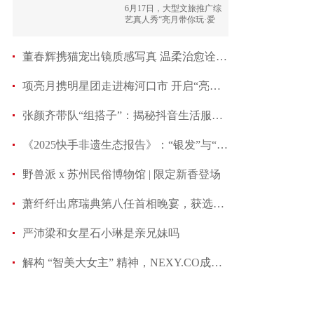
6月17日，大型文旅推广综
艺真人秀“亮月带你玩·爱
上吉林”迎来新篇章。
董春辉携猫宠出镜质感写真 温柔治愈诠释复古文
项亮月携明星团走进梅河口市 开启“亮月带你玩
张颜齐带队“组搭子”：揭秘抖音生活服务打通“看
《2025快手非遗生态报告》：“银发”与“青年”共
野兽派 x 苏州民俗博物馆 | 限定新香登场
萧纤纤出席瑞典第八任首相晚宴，获选美冠军后闪耀
严沛梁和女星石小琳是亲兄妹吗
解构 “智美大女主” 精神，NEXY.CO成都大师旗舰