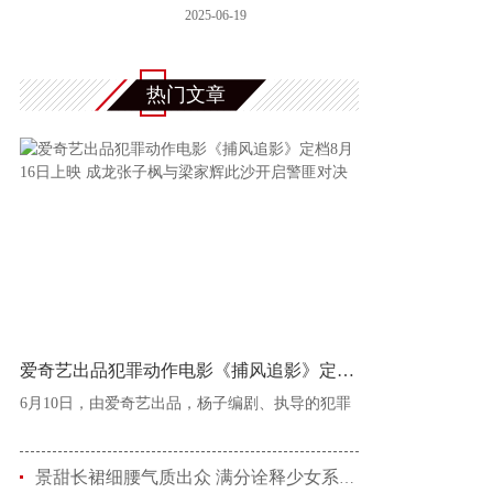
婚内出轨邓
2025-06-19
热门文章
爱奇艺出品犯罪动作电影《捕风追影》定档8
6月10日，由爱奇艺出品，杨子编剧、执导的犯罪
景甜长裙细腰气质出众 满分诠释少女系优雅