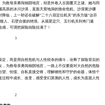
为救母亲勇闯烛阴地宫，却意外卷入古国覆灭之谜。她与同
藏高原的冰川沙漠，直面天窟地洞的致命危机。沙漠黄沙骤
降临，上一秒还在破解“二十八宿定位机关”的东方版“达芬
沙噬人、石壁合拢的绝境。从观星定穴、五行机关到奇门遁
迫感，可谓把探险凶险拉满了！
定，而是用自然危机与人性绞杀的缠斗，诠释了探险背后的
女，为救母亲勇闯烛阴地宫，一路上不仅要面对大自然的危险
欲望、怯懦、自私直接交锋，理解牺牲和守护的命题，体悟个
这过程中成长、改变，感受变幻莫测的人性，成长为直面人性