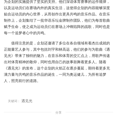
为企划的实施提供了坚实的支持。他们深谙体育赛事的运作规律，
以及运动员们在赛场内外的真实生活，这使得企划的内容能够深度
贴合运动员的内心世界，从而创作出更具共鸣的音乐作品。在音乐
制作上，企划集结了一批华语乐坛金牌制作团队，他们为每首歌曲
赋予生命，使之成为运动员们在赛场上冲锋陷阵的战歌，同时也是
每一个追梦者心中的共鸣。
值得注意的是，企划还邀请了多位在各自领域有着杰出成就的
正能量艺人参与，其中包括刘宇和林高远，他们的参与为歌曲《遇
见光》带来了独特的魅力，在音乐和体育的交汇点上，用歌声传递
出对体育精神的敬仰，同时也用自己的故事鼓舞着更多人。随着
《遇见光》的发布，这个企划的火焰正在逐步蔓延，期待着更多充
满力量与共鸣的音乐作品的诞生，一同为奥运健儿，为所有追梦
人，照亮前行的道路。
遇见光
关键词：
分享