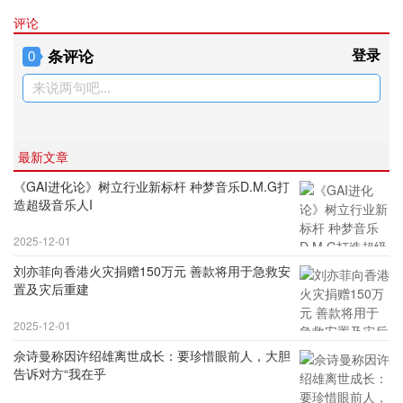
评论
条评论
登录
0
来说两句吧...
最新文章
《GAI进化论》树立行业新标杆 种梦音乐D.M.G打
造超级音乐人I
2025-12-01
刘亦菲向香港火灾捐赠150万元 善款将用于急救安
置及灾后重建
2025-12-01
佘诗曼称因许绍雄离世成长：要珍惜眼前人，大胆
告诉对方“我在乎