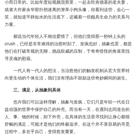
小而日常的。比如年度短视频混剪里，一起去吃肯德基的老夫妻，
或者大作家余华那扑朔迷离的潦草小狗头像，你看到这些，会心一
笑，就知道平静如水的生活底下，还藏着一些颇具生命力的关系与
力量。
都说当代年轻人不相信爱情了，但他们觉得那一秒钟上头的
crush，已经是非常难得的治愈时刻了。发疯也好，抽象也罢，都是
他们在打破常规的无聊，挑战权威的压制，于奇奇怪怪的角落里找
寻灵魂的慰藉。
一代人有一代人的想法，当治愈他们的触发机制从宏大世界转
向更生动的个体生活，我们没有理由不鼓励这些奇妙瞬间的诞生。
三、满足，从抽象到具体
也许我们可以这样理解，抽象与发疯，它们只是年轻一代在日
益动荡的世界中保护自己的外壳。而当有一天，在遇到志同道合的
人、事、物的时候，卸下外壳，在具体的生活里寻找到让身心都很
舒畅的满足，可能才是他们的终极追求。在这个并不算容易的寻觅
过程中，多在乎自己，变得愈发重要。