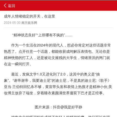
返回
成年人情绪稳定的开关，在这里
2024-05-30
南方娱乐网
“精神状态良好”“上班哪有不疯的”……
作为一个生活在2024年的现代人，想必你肯定对这些话题非常
熟悉了。点开任意一个话题，都能收获成吨解压表情包。无论你是
精神恍惚的打工人，还是被论文摧残的大学生，情绪泄洪的闸门就
在这一瞬间打开。
最近，发疯文学1.0又进化到了2.0，这其中的奥义是“抽
象”。“谢帝谢帝，我要迪士尼”的迪士尼，不是真的迪士尼;《歌手》
亚当·兰伯特回忆杀不够，黄宣带头发和表情上热搜才是精神小伙;美
妆博主放弃了端坐，穿着睡衣素颜满世界遛双下巴才是正经事。
图片来源：抖音@我是好平静