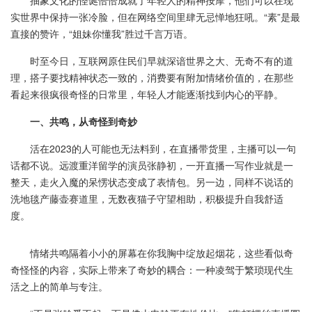
抽象文化的怪诞恰恰成就了年轻人的精神按摩，他们可以在现
实世界中保持一张冷脸，但在网络空间里肆无忌惮地狂吼。“素”是最
直接的赞许，“姐妹你懂我”胜过千言万语。
时至今日，互联网原住民们早就深谙世界之大、无奇不有的道
理，搭子要找精神状态一致的，消费要有附加情绪价值的，在那些
看起来很疯很奇怪的日常里，年轻人才能逐渐找到内心的平静。
一、共鸣，从奇怪到奇妙
活在2023的人可能也无法料到，在直播带货里，主播可以一句
话都不说。远渡重洋留学的演员张静初，一开直播一写作业就是一
整天，走火入魔的呆愣状态变成了表情包。另一边，同样不说话的
洗地毯产藤壶赛道里，无数夜猫子守望相助，积极提升自我舒适
度。
情绪共鸣隔着小小的屏幕在你我胸中绽放起烟花，这些看似奇
奇怪怪的内容，实际上带来了奇妙的耦合：一种凌驾于繁琐现代生
活之上的简单与专注。