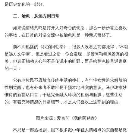
是历史文化的一部分。
二、治愈，从远方到日常
如果说情绪共鸣是打开人好奇心的钥匙，那么一步步靠近喜欢
的事物，在日常的对话交流中被治愈则是一种新式奢侈了。
前不久热播的《我的阿勒泰》，很多人没看之前都觉得，“不就
是远方文学嘛”。但是看过之后，你会发现，尽管阿勒泰风景真的很
美，但真正触动人心的不是传说中的旷野，而是哈萨克族普通家庭
的一天：
它有老牧民不愿放弃传统生活的挣扎，有年轻女性追求解放的
性别觉醒，也有外来者不敢轻易干预本地冲突的意识。马伊琍惟妙
惟肖的新疆话口音，于适完全融入环境的粗粝与腼腆，这些生动
的、有着充沛情感的日常细节，才是人们喜欢上这部剧的理由。
图片来源：爱奇艺《我的阿勒泰》
不只是一部热播剧，眼下很多戳中年轻人情绪点的东西都是微