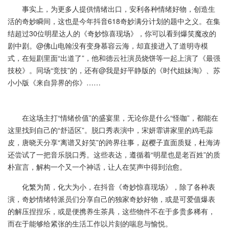
事实上，为更多人提供情绪出口，安利各种情绪好物，创造生
活的奇妙瞬间，这也是今年抖音618奇妙满分计划的题中之义。在集
结超过30位明星达人的《奇妙惊喜现场》，你可以看到爆笑魔改的
剧中剧。@佛山电翰没有变身慕容云海，却直接进入了道明寺模
式，在短剧里面“出道了”，他和德云社演员烧饼等一起上演了《最强
技校》。同场“竞技”的，还有@我是好平静版的《时代姐妹淘》、苏
小小版《来自异界的你》……
在这场主打“情绪价值”的盛宴里，无论你是什么“怪咖”，都能在
这里找到自己的“舒适区”。脱口秀表演中，宋妍霏讲家里的鸡毛蒜
皮，唐晓天分享“离谱又好笑”的跨界往事，赵樱子直面质疑，杜海涛
还尝试了一把音乐脱口秀。这些表达，遵循着“明星也是老百姓”的质
朴宣言，解构一个又一个神话，让人在笑声中得到治愈。
化繁为简，化大为小，在抖音《奇妙惊喜现场》，除了各种表
演，奇妙情绪特派员们分享自己的独家奇妙好物，或是可爱值爆表
的解压捏捏乐，或是便携养生茶具，这些物件不在于多贵多稀有，
而在于能够给紧张的生活工作以片刻的喘息与愉悦。