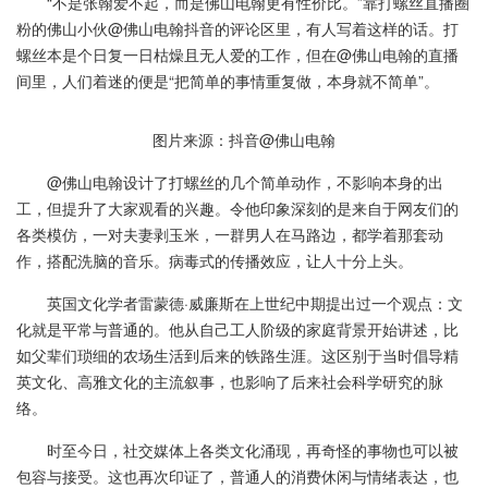
“不是张翰爱不起，而是佛山电翰更有性价比。”靠打螺丝直播圈
粉的佛山小伙@佛山电翰抖音的评论区里，有人写着这样的话。打
螺丝本是个日复一日枯燥且无人爱的工作，但在@佛山电翰的直播
间里，人们着迷的便是“把简单的事情重复做，本身就不简单”。
图片来源：抖音@佛山电翰
@佛山电翰设计了打螺丝的几个简单动作，不影响本身的出
工，但提升了大家观看的兴趣。令他印象深刻的是来自于网友们的
各类模仿，一对夫妻剥玉米，一群男人在马路边，都学着那套动
作，搭配洗脑的音乐。病毒式的传播效应，让人十分上头。
英国文化学者雷蒙德·威廉斯在上世纪中期提出过一个观点：文
化就是平常与普通的。他从自己工人阶级的家庭背景开始讲述，比
如父辈们琐细的农场生活到后来的铁路生涯。这区别于当时倡导精
英文化、高雅文化的主流叙事，也影响了后来社会科学研究的脉
络。
时至今日，社交媒体上各类文化涌现，再奇怪的事物也可以被
包容与接受。这也再次印证了，普通人的消费休闲与情绪表达，也