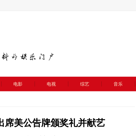
电影
电视
综艺
音乐
N将出席美公告牌颁奖礼并献艺