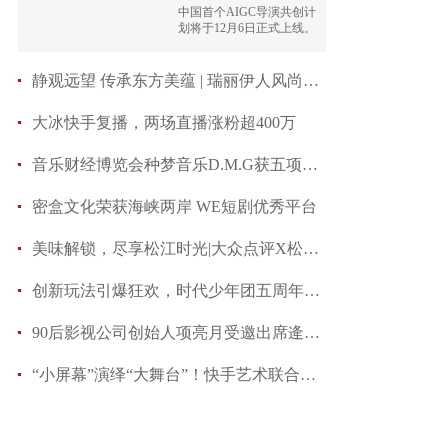
中国首个AIGC导演共创计
划将于12月6日正式上线。
静观远望 传承东方美蕴 | 瑞丽伊人风尚2024盛典
大冰快手复播，两场直播涨粉超400万
音乐财经博览会种梦音乐D.M.G获五项大奖 创始人
密盒文化荣获海峡两岸 WE短剧优秀平台
美味解锁，尽享松江时光|大众点评X松江美食节激发
创新玩法引爆狂欢，时代少年团五周年快手独家系列
90后影视公司创始人项亮月受邀出席逄小威中国昆
“小屏幕”演绎“大舞台”！快手艺术联合央视文艺