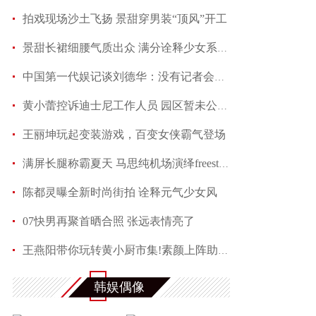
拍戏现场沙土飞扬 景甜穿男装“顶风”开工
景甜长裙细腰气质出众 满分诠释少女系优雅
中国第一代娱记谈刘德华：没有记者会不喜欢他
黄小蕾控诉迪士尼工作人员 园区暂未公开回应当事
王丽坤玩起变装游戏，百变女侠霸气登场
满屏长腿称霸夏天 马思纯机场演绎freestyle
陈都灵曝全新时尚街拍 诠释元气少女风
07快男再聚首晒合照 张远表情亮了
王燕阳带你玩转黄小厨市集!素颜上阵助力嫣然天使
何润东夏日写真魅力多变 黑色蕾丝透视西装性感吸
韩娱偶像