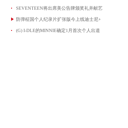
SEVENTEEN将出席美公告牌颁奖礼并献艺
防弹柾国个人纪录片扩张版今上线迪士尼+
(G) I-DLE的MINNIE确定1月首次个人出道