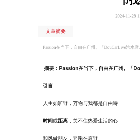
节找到
2024-11-28 1
文章摘要
Passion在当下，自由在广州。「DouCarLive汽水
摘要：Passion在当下，自由在广州。「Dou
引言
人生如旷野，万物与我都是自由诗
时间
或
距离
，关不住热爱生活的心
和风做朋友，奔跑在原野