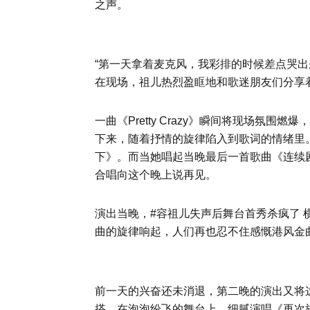
之声。
“第一天拿着麦克风，我彩排的时候差点哭出来
在现场，祖儿热烈盈眶地和歌迷朋友们分享
一曲《Pretty Crazy》瞬间将现场氛
下来，随着抒情的旋律陷入到歌词的情绪里
下》。而当她唱起当晚最后一首歌曲《连续
合唱向这个晚上说再见。
演出当晚，#容祖儿失声后舞台首秀杀疯了
曲的旋律响起，人们再也忍不住感慨港风金
前一天的兴奋还未消退，第二晚的演出又将这份
搭，在泡泡纷飞的舞台上，细腻演唱《再次