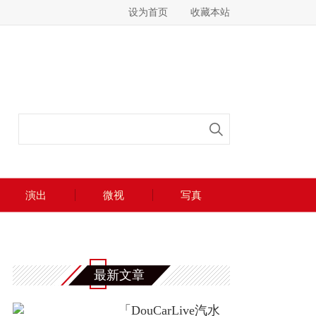
设为首页
收藏本站
演出
微视
写真
最新文章
「DouCarLive汽水