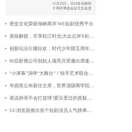
始人
11月23日，2024音乐财经
十周年博览会在北京金茂
万丽酒店举行，聚焦探讨
音乐内容的投资价值
密盒文化荣获海峡两岸 WE短剧优秀平台
美味解锁，尽享松江时光|大众点评X松江美食节激发
创新玩法引爆狂欢，时代少年团五周年快手独家系列
90后影视公司创始人项亮月受邀出席逄小威中国昆
“小屏幕”演绎“大舞台”！快手艺术联合央视文艺
华鼎奖公布新任主席，世界顶级商学院管理者约翰·
谁说帅哥不会打篮球?爱豆受过的质疑，被他们给解
UC浏览器推出首个短剧演员人气榜单：刷免费短剧，投