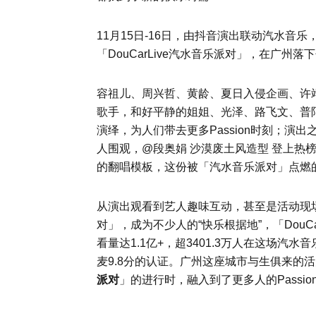
11月15日-16日，由抖音演出联动汽水音
「DouCarLive汽水音乐派对」，在广州落
容祖儿、周兴哲、黄龄、夏日入侵企画、许靖
歌手，和好平静的姐姐、光泽、路飞文、普阿
演绎，为人们带去更多Passion时刻；
人围观，@段奥娟 沙漠废土风造型 登上热
的翻唱模板，这份被「汽水音乐派对」点燃
从演出观看到艺人趣味互动，甚至是活动现
对」，成为不少人的“快乐根据地”，「DouC
看量达1.1亿+，超3401.3万人在这场汽水
麦9.8分的认证。广州这座城市与生俱来的
派对
」的进行时，融入到了更多人的Passio