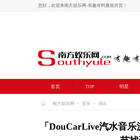
您好，欢迎来南方娱乐网-有趣有料雅俗共赏！
首页
TOP
明星
南方娱乐网
>
音乐
>
演出
「DouCarLive汽