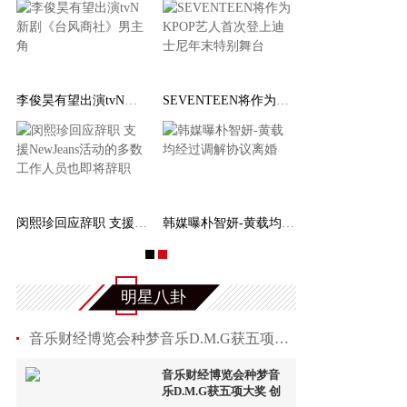
首
刘仁娜与孔刘相遇 粉丝们表示期待节目
李俊昊有望出演tvN新剧《台风商社》男主角
作《非常律师禹英禑》导演新
韩国演员宋仲基官宣二胎得女，成为儿女双全的父亲
闵熙珍回应辞职 支援NewJeans活动的多数工作人
明星八卦
音乐财经博览会种梦音乐D.M.G获五项大奖 创始人
音乐财经博览会种梦音
乐D.M.G获五项大奖 创