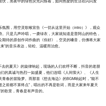
彼伏，黑夜中的绿色荧光闪烁着，如同热爱的生活在闪闪发
氛围，用空灵歌喉宣告《一切从这里开始（intro）》，观众
诗。只是几声吟唱，一袭绿衣，大家就知道是普阿山的特色，
众期待的原创作词作曲的《你好》，空灵的嗓音，仿佛将大家
走来”的音乐表达，轻松、温暖而治愈。
回不去的夏天》的旋律响起，现场的人们欢呼不断，抖音的老朋
他们的真诚与热烈一如盛夏，他们连唱《人间萤火》、《人生
青春的冒险梦。而那首《想去海边》的BGM响起时，“能不
逝之前都不算终点”，唱出的不再是歌词，而是大家来年夏天
”的歌里，青春是有声音的。