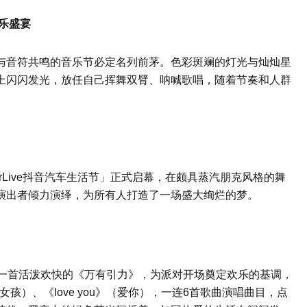
音乐盛宴
与音符共鸣的音乐节必定名列前茅。色彩斑斓的灯光与灿灿星
BABYMONSTER将于明年1月在KSPO DOME举行世巡
上闪闪发光，放任自己挥舞双臂、呐喊歌唱，随着节奏和人群
金裕贞＆金贤珠有望合
arLive抖音汽车生活节」正式启幕，在颇具蒸汽朋克风格的舞
演出者倾力演绎，为所有人打造了一场盛大绚烂的梦。
用一首活泼欢快的《万有引力》，为派对开场奠定欢乐的基调，
那个女孩）、《love you》（爱你），一连6首歌曲演唱曲目，点