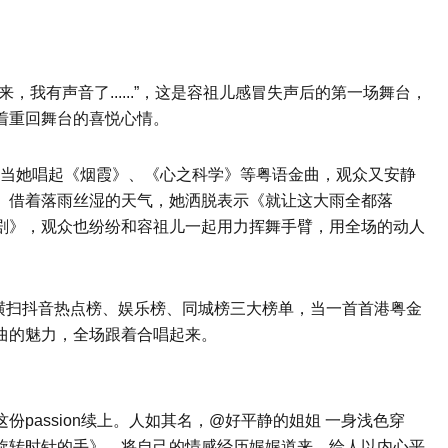
，我有声音了......”，这是容祖儿感冒失声后的第一场舞台，
着重回舞台的喜悦心情。
围燃爆，当她唱起《烟霞》、《心之科学》等粤语金曲，观众又安静
。借着落雨丝湿的天气，她洒脱表示《就让这大雨全都落
剧》，观众也纷纷和容祖儿一起用力挥舞手臂，用全场的动人
 横扫抖音热点榜、娱乐榜、同城榜三大榜单，当一首首港粤金
曲的魅力，全场跟着合唱起来。
passion续上。人如其名，@好平静的姐姐 一身浅色穿
旋转时针的手》、将自己的情感经历娓娓道来，给人以内心平