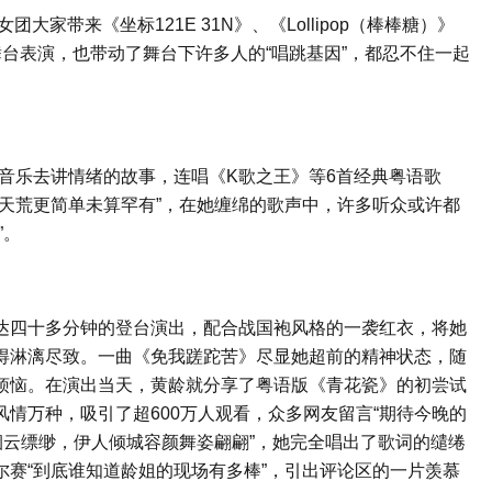
大家带来《坐标121E 31N》、《Lollipop（棒棒糖）》
台表演，也带动了舞台下许多人的“唱跳基因”，都忍不住一起
用音乐去讲情绪的故事，连唱《K歌之王》等6首经典粤语歌
天荒更简单未算罕有”，在她缠绵的歌声中，许多听众或许都
”。
达四十多分钟的登台演出，配合战国袍风格的一袭红衣，将她
得淋漓尽致。一曲《免我蹉跎苦》尽显她超前的精神状态，随
烦恼。在演出当天，黄龄就分享了粤语版《青花瓷》的初尝试
情万种，吸引了超600万人观看，众多网友留言“期待今晚的
烟云缥缈，伊人倾城容颜舞姿翩翩”，她完全唱出了歌词的缱绻
赛“到底谁知道龄姐的现场有多棒”，引出评论区的一片羡慕