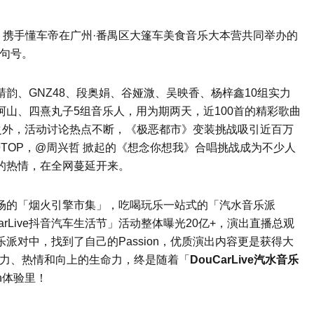
乐，携手懂车帝在广州·番禺区大篷车美食音乐大本营共同举办的
下句号。
韵、GNZ48、段奥娟、谷娅溦、吴映香、杨梓鑫10组实力
山、四熹丸子5组音乐人，用为期两天，近100首的精彩歌曲
演出之外，活动讨论热点不断，《极恶都市》变装挑战吸引近百万
榜TOP，@周兴哲 掀起的《想念你想我》合唱挑战成为不少人
的热情，在全网蔓延开来。
场的「烟火引擎市集」，吃喝玩乐一站式的「汽水音乐派
arLive抖音汽车生活节」活动整体曝光20亿+，演出直播总观
音乐派对中，找到了自己的Passion，优质演出内容更是获得大
活力、热情和向上的生命力，终是随着「
DouCarLive汽水音乐
n体验里！