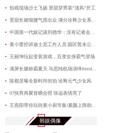
拍戏现场沙土飞扬 景甜穿男装“顶风”开工
景甜长裙细腰气质出众 满分诠释少女系优雅
中国第一代娱记谈刘德华：没有记者会不喜欢他
黄小蕾控诉迪士尼工作人员 园区暂未公开回应当事
王丽坤玩起变装游戏，百变女侠霸气登场
满屏长腿称霸夏天 马思纯机场演绎freestyle
陈都灵曝全新时尚街拍 诠释元气少女风
07快男再聚首晒合照 张远表情亮了
王燕阳带你玩转黄小厨市集!素颜上阵助力嫣然天使
何润东夏日写真魅力多变 黑色蕾丝透视西装性感吸
韩娱偶像