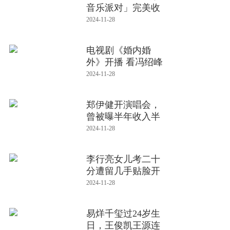
音乐派对」完美收
官！在抖音
2024-11-28
电视剧《婚内婚
外》开播 看冯绍峰
蔡文静如
2024-11-28
郑伊健开演唱会，
曾被曝半年收入半
亿元，支持妻
2024-11-28
李行亮女儿考二十
分遭留几手贴脸开
大？爸爸高
2024-11-28
易烊千玺过24岁生
日，王俊凯王源连