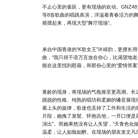
不止心里的雀跃，更有现场的欢动。GNZ48女团
等8首歌曲的唱跳表演，洋溢着青春活力的舞
摇摆起来，再现大型“舞厅现场”。
来自中国香港的“K歌女王”许靖韵，更擅长
曲，“我只得千语万言放在你心，比渴望地老
能在这里找到慰藉，和那份心里的“爱情答案
黄龄的现身，将现场的气氛推至更高潮。长
跳脱的性格、纯熟的唱功和柔媚的嗓音展现
着上头的旋律，歌迷也丢掉了工作和生活的
片段，她挽了发髻、怀抱吉他，一开口便是风
演出”。而她果然没有让人失望，“天青色化
温柔，让人如痴如醉。在现场的朋友发文凡尔