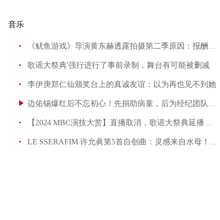
音乐
《鱿鱼游戏》导演黄东赫透露拍摄第二季原因：报酬丰厚
《鱿鱼游戏》导演黄东赫透露拍摄第二季原因：报酬
歌谣大祭典'强行进行了事前录制，舞台有可能被删
歌谣大祭典'强行进行了事前录制，舞台有可能被删减
李伊庚郑仁仙颁奖台上的真诚友谊：以为再也见不到她
边佑锡爆红后不忘初心！先捐助病童，后为经纪团队准备豪礼
李伊庚郑仁仙颁奖台上的真诚友谊：以为再也见不到
边佑锡爆红后不忘初心！先捐助病童，后为经纪团队准
【2024 MBC演技大赏】直播取消，歌谣大祭典延播！关於火焰
LE SSERAFIM 许允眞第5首自创曲：灵感来自水母！概念照超