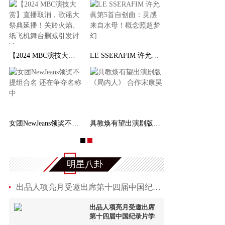
【2024 MBC演技大赏】直播取消，歌谣大祭典延播！关
LE SSERAFIM 许允眞第5首自创曲：灵感来自水母！概
女团NewJeans领奖不提组合名 还在争夺名称中
具教焕有望出演剧版《局内人》 合作宋康昊
明星八卦
出品人项亮月受邀出席第十四届中国纪录片学院奖
出品人项亮月受邀出席
第十四届中国纪录片学