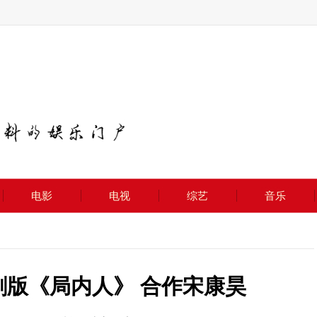
电影
电视
综艺
音乐
剧版《局内人》 合作宋康昊