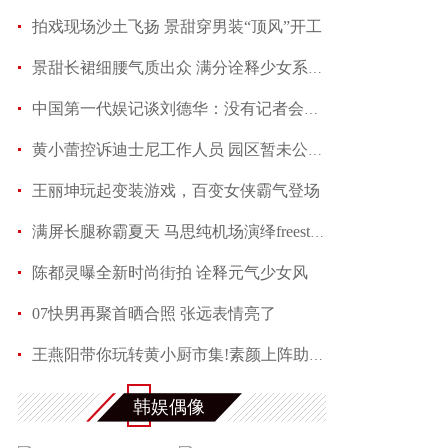
拍戏现场沙土飞扬 景甜穿男装“顶风”开工
景甜长裙细腰气质出众 满分诠释少女系优雅
中国第一代娱记谈刘德华：没有记者会不喜欢他
黄小蕾控诉迪士尼工作人员 园区暂未公开回应当事
王丽坤玩起变装游戏，百变女侠霸气登场
满屏长腿称霸夏天 马思纯机场演绎freestyle
陈都灵曝全新时尚街拍 诠释元气少女风
07快男再聚首晒合照 张远表情亮了
王燕阳带你玩转黄小厨市集!素颜上阵助力嫣然天使
何润东夏日写真魅力多变 黑色蕾丝透视西装性感吸
韩娱偶像