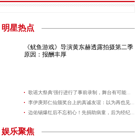
明星热点
《鱿鱼游戏》导演黄东赫透露拍摄第二季
原因：报酬丰厚
歌谣大祭典'强行进行了事前录制，舞台有可能被删减
李伊庚郑仁仙颁奖台上的真诚友谊：以为再也见不到她
边佑锡爆红后不忘初心！先捐助病童，后为经纪团队准备豪礼，细节满分！引
娱乐聚焦