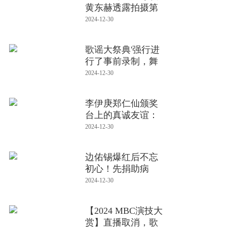
黄东赫透露拍摄第
二季原因
2024-12-30
歌谣大祭典'强行进
行了事前录制，舞
台有可能
2024-12-30
李伊庚郑仁仙颁奖
台上的真诚友谊：
以为再也见
2024-12-30
边佑锡爆红后不忘
初心！先捐助病
童，后为经纪团
2024-12-30
【2024 MBC演技大
赏】直播取消，歌