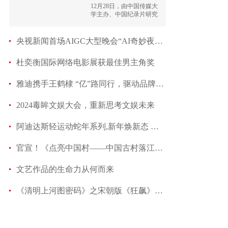
院奖
12月28日，由中国传媒大
学主办、中国纪录片研究
中心承办、电视学院协办
的第十四届“光影纪
年”——中国纪录片学院奖
央视新闻首场AIGC大型晚会“AI奇妙夜”即将开启
颁奖典礼在京成功举办。
杜奕衡国际网络电影展获最佳男主角奖
雅迪携手王鹤棣 “亿”路同行，驱动品牌年轻化价
2024毒眸文娱大会，重新思考文娱未来
阿迪达斯轻运动蛇年系列,新年焕新态 携手演员陈
官宣！《点亮中国村——中国古村落江西行》融媒体
文艺作品的生命力从何而来
《清明上河图密码》之宋朝版《狂飙》“青年赵不