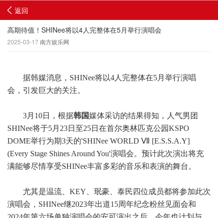
返回
高期待值！SHINee将以4人完整体在5月举行演唱会
2025-03-17
南方娱乐网
据韩媒消息，SHINee将以4人完整体在5月举行演唱
会，引发巨大的关注。
3月10日，根据
韩国
媒体采访的结果得知，人气男团
SHINee将于5月23日至25日在首尔奥林匹克公园KSPO
DOME举行为期3天的'SHINee WORLD Ⅶ [E.S.S.A.Y]
(Every Stage Shines Around You'演唱会。预计此次演出将充
满能够尽情享受SHINee丰富多彩的音乐和表演的舞台。
尤其是温流、KEY、珉豪、泰民四位成员都将参加此次
演唱会，SHINee继2023年出道15周年纪念粉丝见面会和
2024年第六场单独演唱会的安可演出之后，今年也计划与