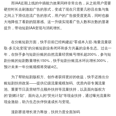
而IAA近期上线的中插能力效果同样非常出色，从之前用户需要
硬控时长去刷激励广告的形式，变成了现在只需要几秒且在集与集
之间上下滑信息流广告的形式，用户的广告接受度更高，同时也极
大地降低了看剧的阻塞感。这一升级实现看广告人数和次数的显著
提升，带动短剧IAA变现与消耗增长。
在分账短剧方面，快手目前已经构建起“零成本入驻-海量流量获
取-多元化变现”的分账短剧业务闭环和多方共赢的业务生态。过去一
年，在快手参与短剧分账的自然流量经营账号增长超200%，参与短
剧分账的短剧数量增长150%，快手短剧分账流水环比增长300%，
预计未来一年分账规模将突破4亿。
为了帮助短剧版权方、创作者获得更好的收益，快手还推出分
账短剧扶持政策——提供亿级流量规模加码、优质内容专属流量
池、重要节日及营销节点额外扶持等流量扶持，以及面向版权方
的“剧燃计划”、面向达人的“荧光计划”等现金扶持，通过曝光流量和
现金激励，助力生态伙伴快速成长与变现。
漫剧赛道增长潜力释放，扶持力度全面加码