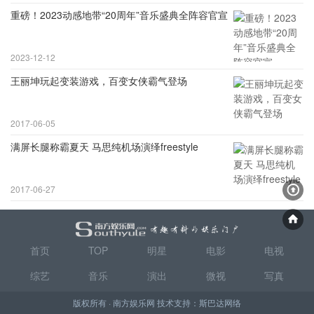
重磅！2023动感地带“20周年”音乐盛典全阵容官宣
2023-12-12
王丽坤玩起变装游戏，百变女侠霸气登场
2017-06-05
满屏长腿称霸夏天 马思纯机场演绎freestyle
2017-06-27
首页
TOP
明星
电影
电视
综艺
音乐
演出
微视
写真
版权所有 · 南方娱乐网 技术支持：
斯巴达网络