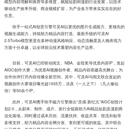
模型内容理解和推荐等多维度，赋能短剧和漫剧行业发展，以技术
驱动生产效率升级、商业规模扩容，为产业各方带来实实在在的好
生意。
快手一站式AI创意引擎可灵AI以更优的图片生成能力、更领先的
视频生成能力，持续助力精品内容打造。最新升级的可灵AI
2.5Turbo模型更是在多种动漫风格响应、动态流畅度及人物表现力
方面十分卓越，以全球前沿技术重塑内容生产边界。
目前，可灵AI已经联动阅文、NBA、金投奖等优质内容IP，发起
AIGC创作大赛，为优质AI视频创作者、精品内容搭建高光舞台，为
合作伙伴打开内容传播全新空间。其中，可灵AI与阅文联合发起的
视频创作大赛项目曝光超1935万，涉及《一人之下》《凡人修仙
传》等50余个IP。
此外，可灵AI携手快手磁力引擎推出“灵感·新纪元”AIGC创投计
划2.0，从剧本、制作、成片、发行全链路助力AI精品短剧及漫剧商
业化落地，同时通过成本共担、流量扶持、收益共享、投流补贴等
多维支持，助力精品内容全网分发、拿到更可观的收益。其中联合