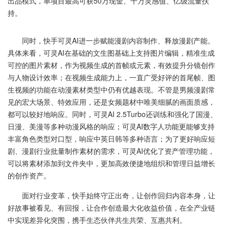
出品模式，单项目最高可获50万现金、千万灵感值、亿级流量扶
持。
同时，快手可灵AI进一步赋能漫剧内容制作、释放漫剧产能。
具体来看，可灵AI在基础的文生图基础上支持图片编辑，精准生成
可控的图片素材，作为视频生成的首帧或元素，有效提升分镜创作
与人物设计效率；在视频生成能力上，一直广受好评的首尾帧、图
生视频的功能在动漫素材类型中仍有优越表现。不管是男频漫剧常
见的宏大场景、特效应用，还是女频题材中唯美细腻的画面质感，
都可以较好地响应。同时，可灵AI 2.5Turbo还训练和强化了国漫、
日漫、美漫等多种动漫风格的响应；可灵AI数字人功能更能够支持
丰富角色类型对口型，响应中英日韩等多种语言；为了更好响应短
剧、漫剧行业批量制作素材的需求，可灵AI优化了资产管理功能，
可以将素材添加到文件夹中，更加高效便捷地组织和管理日益增长
的创作资产。
面对行业变革，快手始终守正出奇，让创作回归内容本身，让
好故事被看见、有回报，让合作创造最大化收益价值，在全产业链
中实现差异化突围，携手生态伙伴共生共荣、互惠共利。