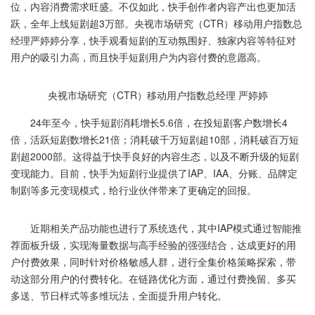
位，内容消费需求旺盛。不仅如此，快手创作者内容产出也更加活
跃，全年上线短剧超3万部。央视市场研究（CTR）移动用户指数总
经理严婷婷分享，快手观看短剧的互动氛围好、独家内容等特征对
用户的吸引力高，而且快手短剧用户为内容付费的意愿高。
央视市场研究（CTR）移动用户指数总经理 严婷婷
24年至今，快手短剧消耗增长5.6倍，在投短剧客户数增长4
倍，活跃短剧数增长21倍；消耗破千万短剧超10部，消耗破百万短
剧超2000部。这得益于快手良好的内容生态，以及不断升级的短剧
变现能力。目前，快手为短剧行业提供了IAP、IAA、分账、品牌定
制剧等多元变现模式，给行业伙伴带来了更确定的回报。
近期相关产品功能也进行了系统迭代，其中IAP模式通过智能推
荐面板升级，实现海量数据与高手经验的强强结合，达成更好的用
户付费效果，同时针对价格敏感人群，进行全集价格策略探索，带
动这部分用户的付费转化。在链路优化方面，通过付费挽留、多买
多送、节日样式等多维玩法，全面提升用户转化。