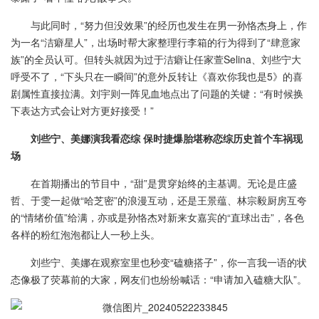
与此同时，“努力但没效果”的经历也发生在男一孙恪杰身上，作
为一名“洁癖星人”，出场时帮大家整理行李箱的行为得到了“肆意家
族”的全员认可。但转头就因为过于洁癖让任家萱Selina、刘些宁大
呼受不了，“下头只在一瞬间”的意外反转让《喜欢你我也是5》的喜
剧属性直接拉满。刘宇则一阵见血地点出了问题的关键：“有时候换
下表达方式会让对方更好接受！”
刘些宁、美娜演我看恋综 保时捷爆胎堪称恋综历史首个车祸现
场
在首期播出的节目中，“甜”是贯穿始终的主基调。无论是庄盛
哲、于雯一起做“哈芝密”的浪漫互动，还是王景蕴、林宗毅厨房互夸
的“情绪价值”给满，亦或是孙恪杰对新来女嘉宾的“直球出击”，各色
各样的粉红泡泡都让人一秒上头。
刘些宁、美娜在观察室里也秒变“磕糖搭子”，你一言我一语的状
态像极了荧幕前的大家，网友们也纷纷喊话：“申请加入磕糖大队”。