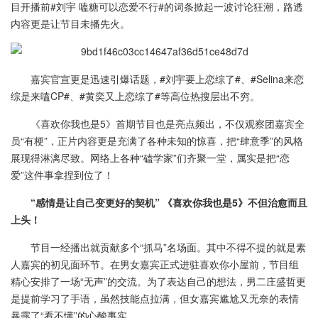
目开播前#刘宇 嗑糖可以恋爱不行#的词条掀起一波讨论狂潮，路透
内容更是让节目未播先火。
嘉宾官宣更是迅速引爆话题，#刘宇要上恋综了#、#Selina来恋
综是来嗑CP#、#黄奕又上恋综了#等高位热搜层出不穷。
《喜欢你我也是5》首期节目也是亮点频出，不仅观察团嘉宾全
员“有梗”，正片内容更是充满了各种未知的惊喜，把“肆意季”的风格
展现得淋漓尽致。网络上各种“磕学家”们齐聚一堂，属实是把“恋
爱”这件事拿捏到位了！
“感情是让自己变更好的契机” 《喜欢你我也是5》不但治愈而且
上头！
节目一经播出就贡献多个“抓马”名场面。其中不得不提的就是素
人嘉宾的初见面环节。在男女嘉宾正式进驻喜欢你小屋前，节目组
精心安排了一场“无声”的交流。为了表达自己的想法，男二庄盛哲更
是提前学习了手语，虽然技能点拉满，但女嘉宾尴尬又无奈的表情
暴露了“看不懂”的心酸事实。