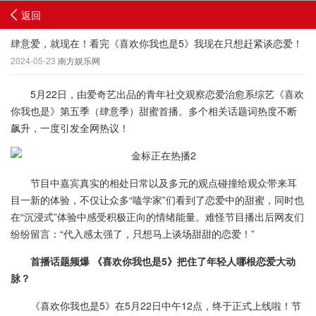
返回
肆意爱，就现在！看完《喜欢你我也是5》我现在只想赶紧谈恋爱！
2024-05-23
南方娱乐网
5月22日，由爱奇艺出品的青年社交观察恋爱治愈系综艺《喜欢
你我也是》第五季（肆意季）甜蜜首播。多个相关话题词热度不断
飙升，一度引发全网热议！
节目中嘉宾真实的相处日常以及多元的观点碰撞给观众带来耳
目一新的体验，不仅让众多“嗑学家”们看到了恋爱中的甜蜜，同时也
在“沉浸式”体验中感受积极正向的情绪能量。难怪节目播出后网友们
纷纷留言：“代入感太强了，只想马上谈场甜甜的恋爱！”
首播话题频爆 《喜欢你我也是5》把住了年轻人哪根恋爱大动
脉？
《喜欢你我也是5》在5月22日中午12点，终于正式上线啦！节