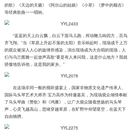
的歌》《天边的天籁》《阿尔山的姑娘》《小草》《梦中的额吉》
等经典歌曲一一唱响。
“蓝蓝的天上白云飘，白云下面马儿跑，挥动鞭儿响四方，百鸟
齐飞翔。”当《草原上升起不落的太阳》音乐响起时，现场成千上万
的观众被深入人心的旋律所感染，演出现场成为大合唱的现场，人
们与乌兰图雅一起放声高歌“要是有人来问我，这是什么地方？我就
骄傲地告诉他，这是我的家乡。”
在这场非同一般的视听盛宴上，国家非物质文化遗产传承人、
国际马头琴艺术大师齐·宝力高作为特邀嘉宾，为现场观众倾情奉献
了马头琴曲《赞歌》和《鸿雁》，让广大观众随着悠扬的马头琴
声，心灵飞越高山，思绪穿越草原，在旷野中仰望星空，在蓝天下
自由驰骋。