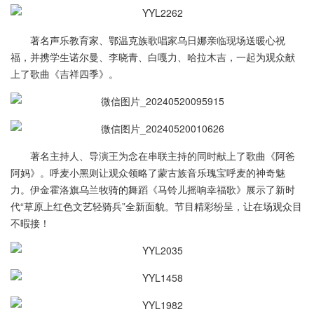
著名声乐教育家、鄂温克族歌唱家乌日娜亲临现场送暖心祝
福，并携学生诺尔曼、李晓青、白嘎力、哈拉木吉，一起为观众献
上了歌曲《吉祥四季》。
著名主持人、导演王为念在串联主持的同时献上了歌曲《阿爸
阿妈》。呼麦小黑则让观众领略了蒙古族音乐瑰宝呼麦的神奇魅
力。伊金霍洛旗乌兰牧骑的舞蹈《马铃儿摇响幸福歌》展示了新时
代“草原上红色文艺轻骑兵”全新面貌。节目精彩纷呈，让在场观众目
不暇接！