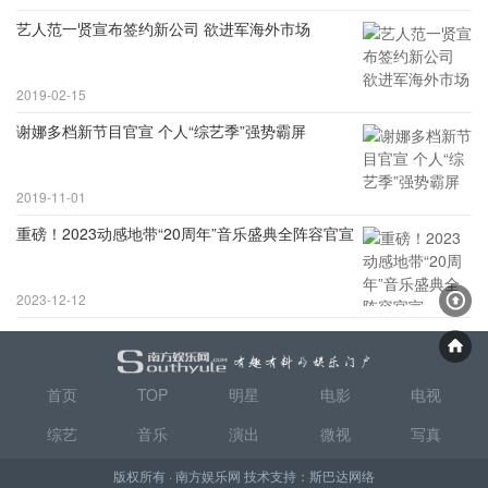
艺人范一贤宣布签约新公司 欲进军海外市场
2019-02-15
谢娜多档新节目官宣 个人“综艺季”强势霸屏
2019-11-01
重磅！2023动感地带“20周年”音乐盛典全阵容官宣
2023-12-12
首页
TOP
明星
电影
电视
综艺
音乐
演出
微视
写真
版权所有 · 南方娱乐网 技术支持：
斯巴达网络