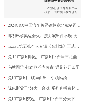
陈致逸全新音乐专辑
《幻
在潜心创作两百多个昼
夜后，作曲家陈致逸创造
了名为《幻想乐园Fantasyl
and》的奇妙幻境，由此展
开新的音乐旅程。
2024CRX中国汽车跨界锦标赛北京站圆满落幕，赛车
郎朗巴黎奥运会火炬接力演出两不误 状态满分
TizzyT第五张个人专辑《名利场》正式上线
兔 U 广播剧崛起，广播剧平台呈三足鼎立之势
乌兰图雅带你“歌游内蒙古”遇见花开四季
兔U广播剧：破局而出，引领风骚
陈佩斯父子“好大一台戏”系列直播卷起戏曲热潮
兔U广播剧突起，广播剧平台三分天下新局面