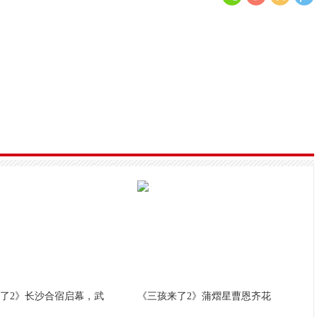
BABYMONSTER新歌〈FOREVER〉突破5000万观看！许愿
K-POP上半年结算：SEVENTEEN称霸专辑榜
第28届富川国际奇幻电影节圆满落幕
Viu原创韩剧《好搭档》五大看点！好感女神张娜拉&
了2》长沙合宿启幕，武
《三孩来了2》蒲熠星曹恩齐花