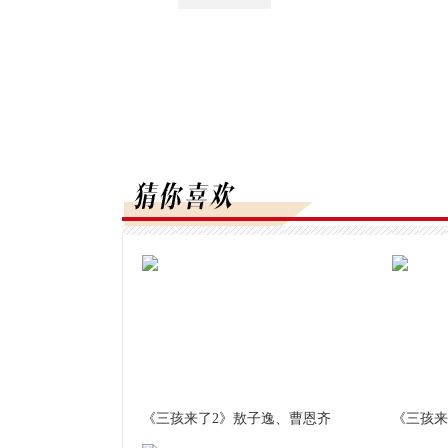
《三孩来了2》敖子逸、曹恩齐
《三孩来