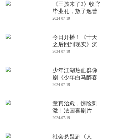
《三孩来了2》收官
毕业礼，敖子逸曹
恩齐成“
2024-07-19
今日开播！《十天
之后回到现实》沉
浸式闯关主
2024-07-19
少年江湖热血群像
剧《少年白马醉春
风》今日
2024-07-19
童真治愈，惊险刺
激！法国喜剧片
《我的小狮王》
2024-07-19
社会悬疑剧《人