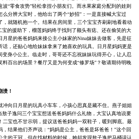
这波“零食攻势”轻松拿捏小朋友们。而水果家庭分配到的娃则
怎么分辨大宝时，他给出了两个“妙招”：一是直接喊大宝过
了，就随机抱一个。结果在房间里，三个宝宝齐刷刷地看着动
在二宝的援助下，榴莲妈妈终于找到了额头有痣、还在偷笑的大
月星的爸爸妈妈来接公主小妹家的Nina妹妹去做客，先是征
妹要听话，还贴心地给妹妹拿来了她喜欢的玩具。日月星妈妈更是
瞬间变身小公主。临走时，哥哥还不忘祝妹妹玩得开心，让人忍
笑料百出的场景？餐厅又是为何变成“修罗场”？敬请期待明晚
崩溃！
冲向日月星的玩具小车车，小孩心思真是藏不住。燕子姐姐
”当敖子逸问三个宝宝想送爸爸妈妈什么礼物，大宝认真地说要
！二宝也不甘示弱，提议送爸爸妈妈一双鞋子，暖到脚底。最
妈，结果他们齐声说：“妈妈是公主，爸爸是坏爸爸！”这个回
公主的王冠，但在找材料的时候，她却发现敖子逸把马桶误认