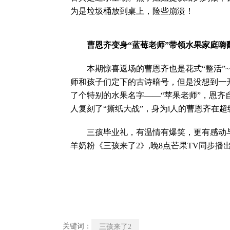
为是垃圾桶放到桌上，险些崩溃！
曹恩齐变身“蓝莓老师”带领水果家庭嗨
本期惊喜返场的曹恩齐也是花式“整活”~
师和孩子们定下的古诗暗号，但是没想到一
了个特别的水果名字——“苹果老师”，恩
人复刻了“撕纸大战”，身为i人的曹恩齐在
三孩毕业礼，有温情有爆笑，更有感动与
羊奶粉《三孩来了2》,晚8点芒果TV同步播
关键词：
三孩来了2