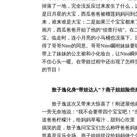
掉落了一地，完全没反应过来发生了什么，
是日月星的大宝，西瓜爸爸被榴莲妈妈问到
来，谁来谁是大宝；二是如果三个宝宝都来
画片，西瓜爸爸开始了他的“侦查行动”。
宝。临走时，连小月亮的小马桶也没落下。日
得了哥哥Nino的同意。哥哥Nino嘱咐妹
带上了妹妹的公主裙和小化妆台，让Nina
不住心头一暖。在带娃过程中还出现了怎样
的节目！
敖子逸化身“带娃达人”？燕子姐姐险些
敖子逸这次又带来大惊喜了！刚进屋他就
一旁无奈地说：“我不会要带四个宝宝吧！
送爸爸柠檬汁，给妈妈草莓汁，甜到心坎里
搞笑的是，敖子逸问宝宝们怎么称呼爸爸妈
答真是逗乐全场。燕子姐姐提议给妈妈做个