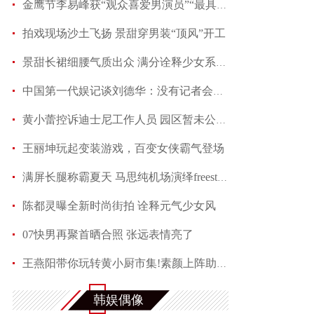
金鹰节李易峰获“观众喜爱男演员”“最具人气男演
拍戏现场沙土飞扬 景甜穿男装“顶风”开工
景甜长裙细腰气质出众 满分诠释少女系优雅
中国第一代娱记谈刘德华：没有记者会不喜欢他
黄小蕾控诉迪士尼工作人员 园区暂未公开回应当事
王丽坤玩起变装游戏，百变女侠霸气登场
满屏长腿称霸夏天 马思纯机场演绎freestyle
陈都灵曝全新时尚街拍 诠释元气少女风
07快男再聚首晒合照 张远表情亮了
王燕阳带你玩转黄小厨市集!素颜上阵助力嫣然天使
何润东夏日写真魅力多变 黑色蕾丝透视西装性感吸
韩娱偶像