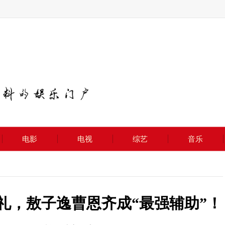
电影
电视
综艺
音乐
礼，敖子逸曹恩齐成“最强辅助”！