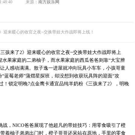
1:48:40
来源：
南方娱乐网
2》迎来暖心的收官之夜~交换带娃大作战即将上线！
孩来了2》迎来暖心的收官之夜~交换带娃大作战即将上
拿捏水果家庭的二弟柚子，而水果家庭的西瓜爸爸则靠“大宝辨
动让人感动满满。敖子逸一进屋就冲向玩具小车车，小孩哥童
扮“蓝莓老师”蒲熠星探班，却没想到收获玩具阵的迎面“攻
错过！锁定明晚7点金鹰卡通宜品纯羊奶粉《三孩来了2》，明晚
，NICO爸爸展现了他超凡的带娃技巧：用零食吸引了橙
爸带着柚子弟弟出门时，橙子哥哥还呆站在原地，手里的零食