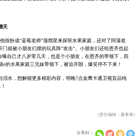
翻天
他假扮成“蓝莓老师”蒲熠星来探班水果家庭，还对了阿蒲老
开门就被小朋友们摆的玩具阵“攻击”。小朋友们还给恩齐也起
齐自曝自己才八岁零几天，也是个小朋友，在恩齐的带领下，四
超级e的水果家庭三兄妹带领下，被迫开朗，爆笑停不下来！
泪水，想解锁更多精彩内容，明晚7点金鹰卡通卫视宜品纯
出！
(责任编辑：
吴丰丰
)
分享到：