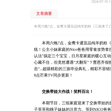
2024-07-19 1
文章摘要
本周六晚7点，金鹰卡通宜品纯羊奶粉《三孩来了
本周六晚7点，金鹰卡通宜品纯羊奶粉《三
线！公主小妹家庭的Nico爸爸用零食攻势
认法”搞定三个宝宝，日月星家庭的暖心互
心藏不住，但竟然遭遇“大翻车”？曹恩齐假
击”...超级精彩的三孩毕业典礼，精彩不容
8点芒果TV同步更新！
交换带娃大作战！笑料百出！
本期节目，三组家庭迎来了交换带娃的挑战
子哥哥和桃子妹妹的注意力。等到NICO爸