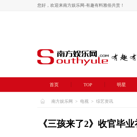
您好，欢迎来南方娱乐网-有趣有料雅俗共赏！
首页
TOP
明星
南方娱乐网
>
电视
>
综艺资讯
《三孩来了2》收官毕业