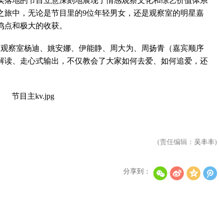
实落地的节目立意深刻地展现了情感观察文化和综艺价值体系
之旅中，无论是节目里的9位年轻男女，还是观察室的明星嘉
鸣点和极大的收获。
观察室杨迪、姚安娜、伊能静、周大为、周扬青（嘉宾顺序
解读、走心式输出，不仅教会了大家如何去爱、如何追爱，还
(责任编辑：
吴丰丰
)
分享到：