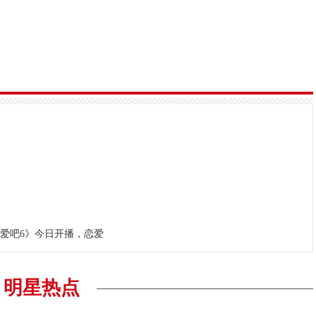
爱吧6》今日开播，恋爱
明星热点