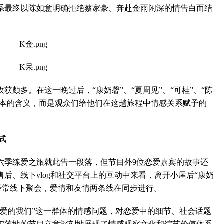
系最终以陈如意明确拒绝蔡家豪、奔赴金雨闲深的情告白而结
多。在这一晚过后，“康奶馨”、“夏周见”、“可桂”、“陈
原本的含义，而是观众们给他们在这趟旅程中情感关系赋予的
式
季练爱之旅就此告一段落，但节目外9位恋爱嘉宾的故事还
后、线下vlog和社交平台上的互动中来看，离开小屋后“康奶
经常线下聚会，爱情和友情两条线在同步进行。
的我们”这一群体的情感问题，对恋爱中的细节、社会话题