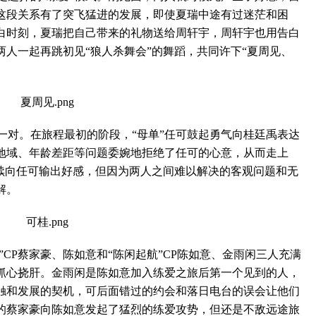
这段关系有了突飞猛进的发展，即使夏瑞中途有过迷茫和困
白时刻，夏瑞把自己带来的礼物送给周轩宇，周轩宇也用告白
人一起再跳初见“狼人杀舞会”的舞蹈，共同许下“夏周见、
从《破墓》到《三天》：韩国超自然题材电影掀起热
BLACKPINK成员Rosé将发新歌《Number One Girl
一对。在旅程最初的阶段，“母单”任可鼓起勇气向桂廷禹表达
地域、年龄差距等问题委婉地拒绝了任可的心意，从而走上
持续向任可输出好感，但因为两人之间难以解决的客观问题和无
《鬼怪》兄妹时隔8年售后！孔刘将作为嘉宾出演刘
《2024 MAMA》完整出演名单，韩国四大经纪公司中
解。
CP蔡家豪、陈如意和“陈闲起航”CP陈如意、金雨闲三人充满
抓心挠肝。金雨闲是陈如意加入练爱之旅后第一个见到的人，
触和发展的契机，可后面错过的约会和落日电台的误会让他们
的蔡家豪向陈如意发起了猛烈的练爱攻势，但还是不敌远途旅