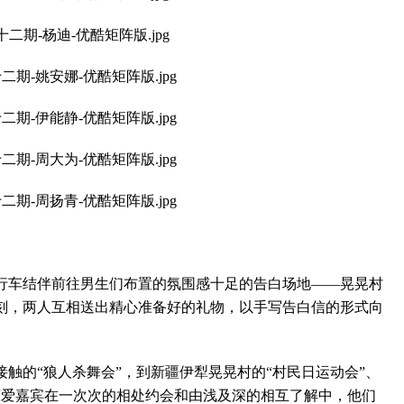
车结伴前往男生们布置的氛围感十足的告白场地——晃晃村
刻，两人互相送出精心准备好的礼物，以手写告白信的形式向
。
的“狼人杀舞会”，到新疆伊犁晃晃村的“村民日运动会”、
恋爱嘉宾在一次次的相处约会和由浅及深的相互了解中，他们