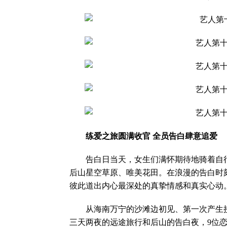
练爱之旅圆满收官 全员告白肆意追爱
告白日当天，女生们满怀期待地骑着自行
后山星空草原、唯美花田。在浪漫的告白时
彼此道出内心最深处的真挚情感和真实心动
从海南万宁的沙滩边初见、第一次产生接触
三天两夜的远途旅行和后山的告白夜，9位