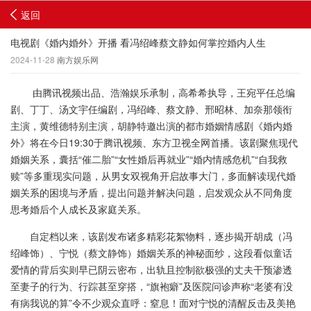
返回
电视剧《婚内婚外》开播 看冯绍峰蔡文静如何掌控婚内人生
2024-11-28
南方娱乐网
由腾讯视频出品、浩瀚娱乐承制，高希希执导，王宛平任总编
剧、丁丁、汤文宇任编剧，冯绍峰、蔡文静、邢昭林、加奈那领衔
主演，黄维德特别主演，胡静特邀出演的都市婚姻情感剧《婚内婚
外》将在今日19:30于腾讯视频、东方卫视全网首播。该剧聚焦现代
婚姻关系，囊括“催二胎”“女性婚后再就业”“婚内情感危机”“自我救
赎”等多重现实问题，从男女双视角开启故事大门，多面解读现代婚
姻关系的困境与矛盾，提出问题并解决问题，启发观众从不同角度
思考婚后个人成长及家庭关系。
自定档以来，该剧发布诸多精彩花絮物料，逐步揭开胡成（冯
绍峰饰）、宁悦（蔡文静饰）婚姻关系的神秘面纱，这段看似童话
爱情的背后实则早已阴云密布，出轨且控制欲极强的丈夫干预渗透
至妻子的行为、行踪甚至穿搭，“旗袍癖”及医院问诊声称“老婆有没
有病我说的算”令不少观众直呼：窒息！面对宁悦的清醒反击及美艳