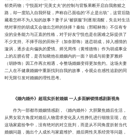
郁类药物；宁悦面对“完美丈夫”的控制与背叛果断开启自我救赎之
路，却一度陷入自我怀疑，声称自己面临的“不止是出轨”，这背后隐
藏着怎样不为人知的故事？妻子从“被驯服”到逐渐清醒，失去对生活
绝对掌控的胡成又会做出怎样的抉择？秦灿（邢昭林饰）不仅有专
业的业务能力与正直的性格，对于好友宁悦也是在困难之际提供了
不少支持。不择手段的田秋子（加奈那饰）迷恋胡成，掉入感情的
漩涡，逐步走向偏执的爱情。师兄周伟（黄维德饰）作为胡成事业
上的左膀右臂，是否知晓他在婚姻内的一面？胡成与前妻罗雅婷
（胡静饰）因工作再次相遇，令整场婚姻变得更加焦灼。这场夫妻
二人在不健康婚姻中重新找到自我的故事，令观众在感性追剧的同
时无限引发对婚姻的理性思考。
《婚内婚外》超现实折射婚姻 一人多面解锁情感剧新视角
作为一部都市婚姻情感剧，《婚内婚外》大胆聚焦婚后生活，
从男女双方角度对婚后人物需求变化及人性挣扎进行细致呈现，在
这场家庭纷争中，没有绝对的对立批判，而是从不同角度折射当代
婚姻问题，抛出个人成长与家庭维护、婚后两性关系经营等问题，