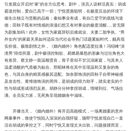
引发观众开启对“家”的全方位思考。剧中，演员人设鲜活真实：胡成
霸道控制，爱自己高于一切；宁悦贤惠聪明，在极度压迫的环境下
催生出独立与坚毅的品格；秦灿事业有成，有自己坚守的底线与道
德；田秋子既有对情感的浪漫幻想又有对事业的极度清醒.....皆无限
为剧集加码！此外，女性为家庭辞职后难就业、夫妻二胎争执、“男
外女内”的家庭关系如何适应当代社会等热门话题紧贴时代，颇具现
实价值。极致剧情之外，《婚内婚外》角色配适度拉满！冯绍峰“演
渣男”得偿所愿，剧中极强控制欲、易燃易暴怒的形象与过往角色大
有差异。蔡文静一面温顺贤良，骨子里却不甘沉溺家庭，与其本人
温柔清醒的气质极为贴合。邢昭林将在其中呈现温和又复杂的角
色，与其自身的精英感极其适配。加奈那饰演的田秋子自带神秘感
及攻击性。黄维德饰演的周伟，是胡成的得力助手，踏实老实的个
性与胡成形成强烈反差。胡静分分钟拿捏胡成，情绪到位、气场拉
满。全员实力派，无死角呈现婚姻各中滋味。
开播当天，《婚内婚外》将开启高能模式，一场离婚案的意外
网暴事件，致使宁悦陷入深深的自我怀疑，随即宁悦发现自己一直
活在胡成的掌控之下，同时宁悦又发现丈夫出轨，问题接踵而至，