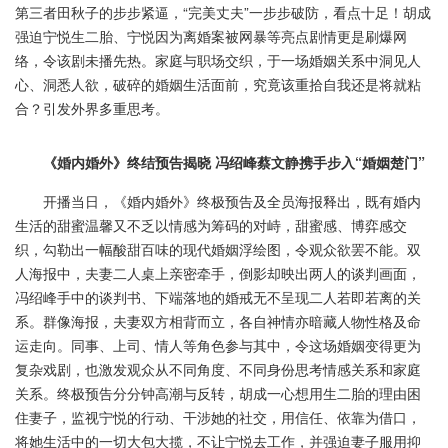
第三者田秋子的步步紧逼，“完美丈夫”一步步破防，看点十足！胡成
强迫宁悦生二胎、宁悦因为离婚案被网暴等亮点剧情更是刷爆网
络，令该剧未播先热。家庭与职场交织，于一场婚姻关系中洞见人
心、洞悉人欲，破碎的婚姻生活面前，究竟该重拾自我还是将就粘
合？引发外界多重思考。
《婚内婚外》终结预告揭晓 冯绍峰蔡文静携手步入“婚姻楚门”
开播当日，《婚内婚外》终极预告及全员海报释出，既有婚内
生活的甜蜜温馨又不乏以情感为筹码的对峙，甜蜜感、博弈感交
织，勾勒出一幅酸甜百味的现代婚姻浮绘图，令观众欲罢不能。双
人海报中，夫妻二人桌上亲密牵手，倒影却映出两人的谈判画面，
冯绍峰手中的谈判书、下端落地的婚戒无不呈现二人若即若离的关
系。群像海报，夫妻双方相背而立，各自神情亦暗藏人物性格及命
运走向。同事、上司、情人等角色参与其中，令这场婚姻变得更为
复杂戏剧，也激发观众从不同角度、不同身份思考情感关系和家庭
关系。终极预告分分钟高潮与反转，胡成一心想用生二胎的理由困
住妻子，监视宁悦的行动、干涉她的社交，用信任、依靠为借口，
将她生活中的一切大包大揽，不让宁悦去工作，并强迫妻子服用抑