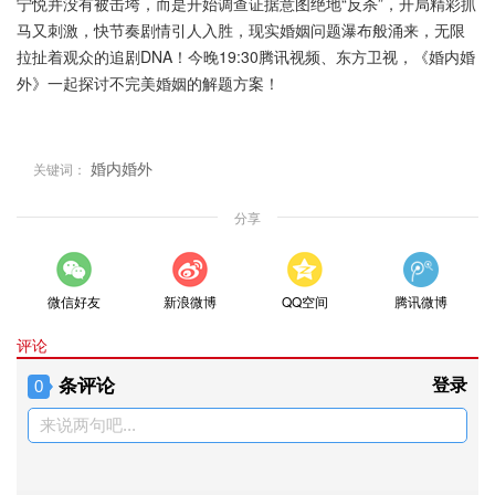
宁悦并没有被击垮，而是开始调查证据意图绝地“反杀”，开局精彩抓
马又刺激，快节奏剧情引人入胜，现实婚姻问题瀑布般涌来，无限
拉扯着观众的追剧DNA！今晚19:30腾讯视频、东方卫视，《婚内婚
外》一起探讨不完美婚姻的解题方案！
婚内婚外
关键词：
分享
微信好友
新浪微博
QQ空间
腾讯微博
评论
条评论
登录
0
来说两句吧...