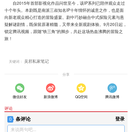
自2015年首部影视化作品问世至今，该IP系列已陪伴观众走过
十个年头。本剧既是南派三叔知名IP十年情怀的诚意之作，也是面
向新老观众精心打造的冒险盛宴。剧中巧妙融合中式探险元素与悬
疑解谜剧情，既保留原著精髓，又带来全新观剧体验。9月20日起，
锁定腾讯视频，跟随"铁三角"的脚步，共赴这场热血沸腾的冒险之
旅！
吴邪私家笔记
关键词：
分享
微信好友
新浪微博
QQ空间
腾讯微博
评论
条评论
登录
0
来说两句吧...