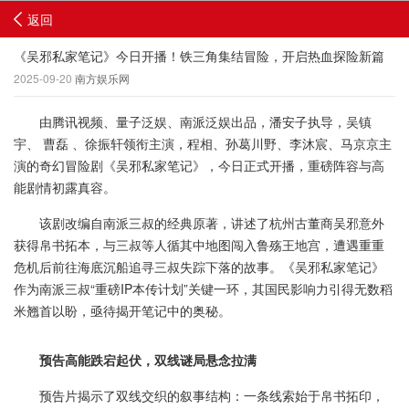
返回
《吴邪私家笔记》今日开播！铁三角集结冒险，开启热血探险新篇
2025-09-20
南方娱乐网
由腾讯视频、量子泛娱、南派泛娱出品，潘安子执导，吴镇
宇、 曹磊 、徐振轩领衔主演，程相、孙葛川野、李沐宸、马京京主
演的奇幻冒险剧《吴邪私家笔记》，今日正式开播，重磅阵容与高
能剧情初露真容。
该剧改编自南派三叔的经典原著，讲述了杭州古董商吴邪意外
获得帛书拓本，与三叔等人循其中地图闯入鲁殇王地宫，遭遇重重
危机后前往海底沉船追寻三叔失踪下落的故事。《吴邪私家笔记》
作为南派三叔“重磅IP本传计划”关键一环，其国民影响力引得无数稻
米翘首以盼，亟待揭开笔记中的奥秘。
预告高能跌宕起伏，双线谜局悬念拉满
预告片揭示了双线交织的叙事结构：一条线索始于帛书拓印，