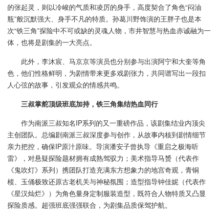
的张起灵，则以冷峻的气质和凌厉的身手，高度契合了角色“闷油
瓶”般沉默强大、身手不凡的特质。孙葛川野饰演的王胖子也是本
次“铁三角”探险中不可或缺的灵魂人物，市井智慧与热血赤诚融为一
体，也将是剧集的一大亮点。
此外，李沐宸、马京京等演员也分别参与出演阿宁和大奎等角
色，他们性格鲜明，为剧情带来更多戏剧张力，共同谱写出一段扣
人心弦的故事，引发观众的情感共鸣。
三叔掌舵顶级班底加持，铁三角集结热血同行
作为南派三叔知名IP系列的又一重磅作品，该剧集结业内顶尖
主创团队。总编剧南派三叔深度参与创作，从故事内核到剧情细节
亲力把控，确保IP原汁原味。导演潘安子曾执导《重启之极海听
雷》，对悬疑探险题材拥有成熟驾驭力；美术指导马赟（代表作
《鬼吹灯》系列）携团队打造充满东方想象力的地宫奇观，青铜
椟、玉俑极致还原古老机关与神秘氛围；造型指导钟佳妮（代表作
《星汉灿烂》）为角色量身定制服装造型，既符合人物特质又凸显
探险质感。超强班底强强联合，为剧集品质保驾护航。