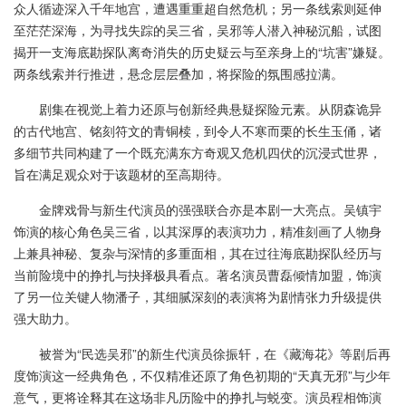
众人循迹深入千年地宫，遭遇重重超自然危机；另一条线索则延伸
至茫茫深海，为寻找失踪的吴三省，吴邪等人潜入神秘沉船，试图
揭开一支海底勘探队离奇消失的历史疑云与至亲身上的“坑害”嫌疑。
两条线索并行推进，悬念层层叠加，将探险的氛围感拉满。
剧集在视觉上着力还原与创新经典悬疑探险元素。从阴森诡异
的古代地宫、铭刻符文的青铜椟，到令人不寒而栗的长生玉俑，诸
多细节共同构建了一个既充满东方奇观又危机四伏的沉浸式世界，
旨在满足观众对于该题材的至高期待。
金牌戏骨与新生代演员的强强联合亦是本剧一大亮点。吴镇宇
饰演的核心角色吴三省，以其深厚的表演功力，精准刻画了人物身
上兼具神秘、复杂与深情的多重面相，其在过往海底勘探队经历与
当前险境中的挣扎与抉择极具看点。著名演员曹磊倾情加盟，饰演
了另一位关键人物潘子，其细腻深刻的表演将为剧情张力升级提供
强大助力。
被誉为“民选吴邪”的新生代演员徐振轩，在《藏海花》等剧后再
度饰演这一经典角色，不仅精准还原了角色初期的“天真无邪”与少年
意气，更将诠释其在这场非凡历险中的挣扎与蜕变。演员程相饰演