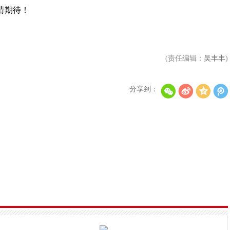
请期待！
K-POP经典歌曲成总统弹劾集会“抗争热曲”
金希澈注销ins引发热议 粉丝称是为了准备20周年
(责任编辑：
吴丰丰
)
分享到：
TWS单曲1辑《Last Bell》位居"周合计单曲排行榜
SEVENTEEN将首次出演25日播出的《Disney Parks