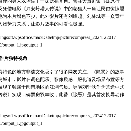
硬的男人戏增添了一抹妩媚亮色。曾在大热剧集《破冰行
及凭借电影《兴安岭猎人传说》中的老猎人一角让民俗惊悚题
也为本片增色不少。此外影片还有刘峰超、刘林城等一众青年
人物势力关系，让影片故事的可看性极强。
作片独特视角
特色的地方非遗文化吸引了很多网友关注。《除恶》的故事
岛城市，影片在调色配乐、影像质感、服化道及场景布置等方
展现了独属于闽南地区的江湖气质。导演刘轩狄作为营造中式
传说》实现口碑票房双丰收，此番《除恶》是其首次执导动作