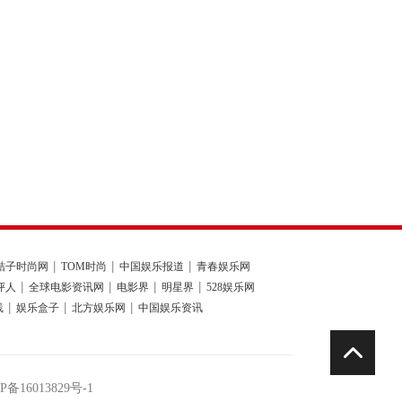
桔子时尚网
TOM时尚
中国娱乐报道
青春娱乐网
评人
全球电影资讯网
电影界
明星界
528娱乐网
线
娱乐盒子
北方娱乐网
中国娱乐资讯
P备16013829号-1