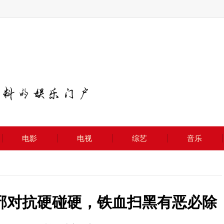
电影
电视
综艺
音乐
邪对抗硬碰硬，铁血扫黑有恶必除