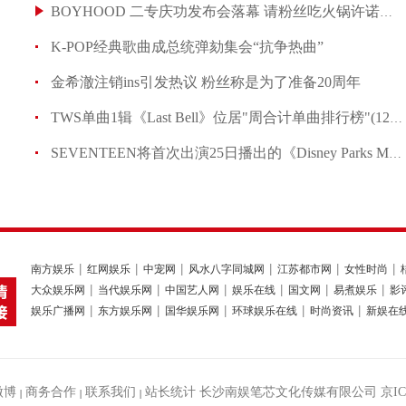
BOYHOOD 二专庆功发布会落幕 请粉丝吃火锅许诺明年三
K-POP经典歌曲成总统弹劾集会“抗争热曲”
金希澈注销ins引发热议 粉丝称是为了准备20周年
TWS单曲1辑《Last Bell》位居"周合计单曲排行榜"(12月
SEVENTEEN将首次出演25日播出的《Disney Parks Magica
南方娱乐
红网娱乐
中宠网
风水八字同城网
江苏都市网
女性时尚
大众娱乐网
当代娱乐网
中国艺人网
娱乐在线
国文网
易煮娱乐
影
娱乐广播网
东方娱乐网
国华娱乐网
环球娱乐在线
时尚资讯
新娱在
微博
商务合作
联系我们
站长统计
长沙南娱笔芯文化传媒有限公司
京IC