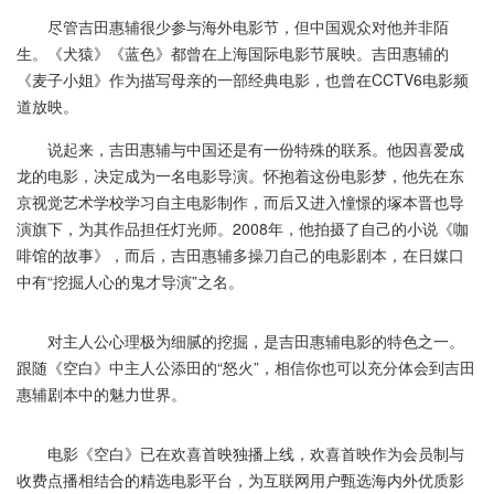
尽管吉田惠辅很少参与海外电影节，但中国观众对他并非陌
生。《犬猿》《蓝色》都曾在上海国际电影节展映。吉田惠辅的
《麦子小姐》作为描写母亲的一部经典电影，也曾在CCTV6电影频
道放映。
说起来，吉田惠辅与中国还是有一份特殊的联系。他因喜爱成
龙的电影，决定成为一名电影导演。怀抱着这份电影梦，他先在东
京视觉艺术学校学习自主电影制作，而后又进入憧憬的塚本晋也导
演旗下，为其作品担任灯光师。2008年，他拍摄了自己的小说《咖
啡馆的故事》，而后，吉田惠辅多操刀自己的电影剧本，在日媒口
中有“挖掘人心的鬼才导演”之名。
对主人公心理极为细腻的挖掘，是吉田惠辅电影的特色之一。
跟随《空白》中主人公添田的“怒火”，相信你也可以充分体会到吉田
惠辅剧本中的魅力世界。
电影《空白》已在欢喜首映独播上线，欢喜首映作为会员制与
收费点播相结合的精选电影平台，为互联网用户甄选海内外优质影