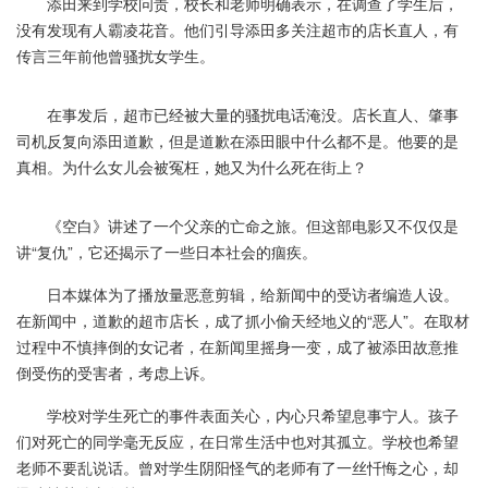
添田来到学校问责，校长和老师明确表示，在调查了学生后，
没有发现有人霸凌花音。他们引导添田多关注超市的店长直人，有
传言三年前他曾骚扰女学生。
在事发后，超市已经被大量的骚扰电话淹没。店长直人、肇事
司机反复向添田道歉，但是道歉在添田眼中什么都不是。他要的是
真相。为什么女儿会被冤枉，她又为什么死在街上？
《空白》讲述了一个父亲的亡命之旅。但这部电影又不仅仅是
讲“复仇”，它还揭示了一些日本社会的痼疾。
日本媒体为了播放量恶意剪辑，给新闻中的受访者编造人设。
在新闻中，道歉的超市店长，成了抓小偷天经地义的“恶人”。在取材
过程中不慎摔倒的女记者，在新闻里摇身一变，成了被添田故意推
倒受伤的受害者，考虑上诉。
学校对学生死亡的事件表面关心，内心只希望息事宁人。孩子
们对死亡的同学毫无反应，在日常生活中也对其孤立。学校也希望
老师不要乱说话。曾对学生阴阳怪气的老师有了一丝忏悔之心，却