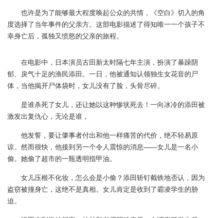
也许是为了能够最大程度唤起公众的共情，《空白》切入的角
度选择了当年事件的父亲方。这部电影描述了得知唯一一个孩子不
幸身亡后，孤独又愤怒的父亲的旅程。
在电影中，日本演员古田新太时隔七年主演，扮演了暴躁阴
郁、戾气十足的渔民添田。一日，他被通知认领独生女花音的尸
体，当他揭开尸体袋时，女儿没有了脸，头骨尽碎。
是谁杀死了女儿，还让她以这种惨状死去！一向冰冷的添田被
激发出复仇心，无论是谁，
他发誓，要让肇事者付出和他一样痛苦的代价，绝不轻易原
谅。然而很快，他接到另一个令人震惊的消息——女儿是一名小
偷。她偷了超市的一瓶透明指甲油。
女儿压根不化妆，怎么会是小偷？添田斩钉截铁地否认，因为
盗窃被撞身亡，这绝不是真相。女儿肯定是收到了霸凌学生的胁
迫。