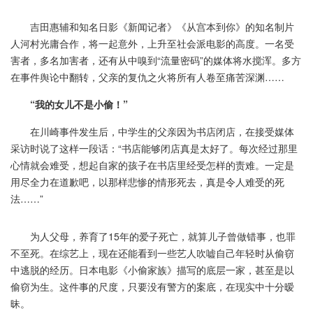
吉田惠辅和知名日影《新闻记者》《从宫本到你》的知名制片
人河村光庸合作，将一起意外，上升至社会派电影的高度。一名受
害者，多名加害者，还有从中嗅到“流量密码”的媒体将水搅浑。多方
在事件舆论中翻转，父亲的复仇之火将所有人卷至痛苦深渊……
“我的女儿不是小偷！”
在川崎事件发生后，中学生的父亲因为书店闭店，在接受媒体
采访时说了这样一段话：“书店能够闭店真是太好了。每次经过那里
心情就会难受，想起自家的孩子在书店里经受怎样的责难。一定是
用尽全力在道歉吧，以那样悲惨的情形死去，真是令人难受的死
法……”
为人父母，养育了15年的爱子死亡，就算儿子曾做错事，也罪
不至死。在综艺上，现在还能看到一些艺人吹嘘自己年轻时从偷窃
中逃脱的经历。日本电影《小偷家族》描写的底层一家，甚至是以
偷窃为生。这件事的尺度，只要没有警方的案底，在现实中十分暧
昧。