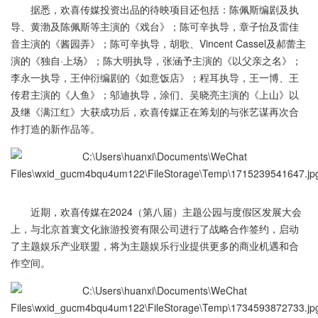
据悉，欢喜传媒投资出品的待映项目还包括：陈佩斯编剧及执
导、黄渤及陈佩斯等主演的《戏台》；陈可辛执导，章子怡及雷佳
音主演的《酱园弄》；陈可辛执导，胡歌、Vincent Cassel及郝蕾主
演的《独自·上场》；陈大明执导，张涵予主演的《以父亲之名》；
李永一执导，王仲衍编剧的《如意饭店》；程耳执导，王一博、王
传君主演的《人鱼》；邬迪执导，涂们、吴晓亮主演的《上山》以
及继《满江红》大获成功后，欢喜传媒正在筹划的与张艺谋再次合
作打造的新作品等。
近期，欢喜传媒在2024（第八届）主题公园与度假区发展大会
上，与北京首寰文化旅游投资有限公司进行了战略合作签约，启动
了主题娱乐产业联盟，将为主题娱乐行业提供更多的商业机遇和合
作空间。