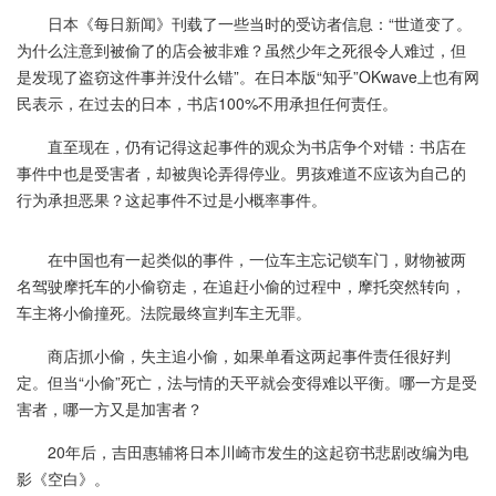
日本《每日新闻》刊载了一些当时的受访者信息：“世道变了。
为什么注意到被偷了的店会被非难？虽然少年之死很令人难过，但
是发现了盗窃这件事并没什么错”。在日本版“知乎”OKwave上也有网
民表示，在过去的日本，书店100%不用承担任何责任。
直至现在，仍有记得这起事件的观众为书店争个对错：书店在
事件中也是受害者，却被舆论弄得停业。男孩难道不应该为自己的
行为承担恶果？这起事件不过是小概率事件。
在中国也有一起类似的事件，一位车主忘记锁车门，财物被两
名驾驶摩托车的小偷窃走，在追赶小偷的过程中，摩托突然转向，
车主将小偷撞死。法院最终宣判车主无罪。
商店抓小偷，失主追小偷，如果单看这两起事件责任很好判
定。但当“小偷”死亡，法与情的天平就会变得难以平衡。哪一方是受
害者，哪一方又是加害者？
20年后，吉田惠辅将日本川崎市发生的这起窃书悲剧改编为电
影《空白》。