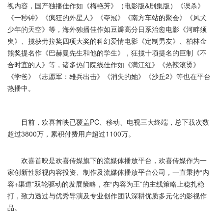
视内容，国产独播佳作如《梅艳芳》（电影版&剧集版）《误杀》
《一秒钟》《疯狂的外星人》《夺冠》《南方车站的聚会》《风犬
少年的天空》等，海外独播佳作如豆瓣高分日系治愈电影《河畔须
臾》、揽获劳拉奖四项大奖的科幻爱情电影《定制男友》、柏林金
熊奖提名作《巴赫曼先生和他的学生》，狂揽十项提名的巨制《不
合时宜的人》等，诸多热门院线佳作如《满江红》《热辣滚烫》
《学爸》《志愿军：雄兵出击》《消失的她》《沙丘2》等也在平台
热播中。
目前，欢喜首映已覆盖PC、移动、电视三大终端，总下载次数
超过3800万，累积付费用户超过1100万。
欢喜首映是欢喜传媒旗下的流媒体播放平台，欢喜传媒作为一
家创新性影视内容投资、制作及流媒体播放平台公司，一直秉持“内
容+渠道”双轮驱动的发展策略，在“内容为王”的主线策略上稳扎稳
打，致力透过与优秀导演及专业创作团队深耕优质多元化的影视作
品。