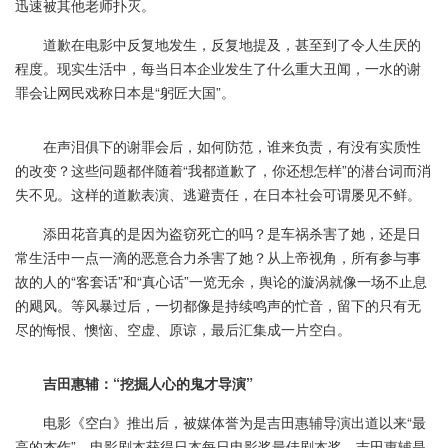
迅速被其他老师扑灭。
道歉在电影中反复地发生，反复地提及，甚至到了令人生厌的
程度。现实生活中，每当日本企业发生了什么重大丑闻，一水的谢
罪会让网民戏称日本是“躬匠大国”。
在声泪俱下的谢罪会后，如何防范，谁来负责，有没有实质性
的改变？这些问题都伴随着“我都道歉了，你还想怎样”的潜台词而消
失不见。这样的道歉表演、逃避责任，在日本社会可谓屡见不鲜。
添田花音真的是因为盗窃死亡的吗？是车祸杀害了她，还是日
常生活中一点一滴的恶意合力杀害了她？从上帝视角，所有参与事
故的人的“客套话”和“真心话”一览无余，舆论的漩涡就像一场不止息
的飓风。等风暴过后，一切都像是持续鸣声的忙音，留下的只有无
尽的悔恨、懊恼、空虚、原谅，最后汇集成一片空白。
吉田惠辅：“挖掘人心的鬼才导演”
电影《空白》推出后，被媒体誉为是吉田惠辅导演出道以来“最
高的杰作”。电影剧本获得日本每日电影奖最佳剧本奖。吉田惠辅是