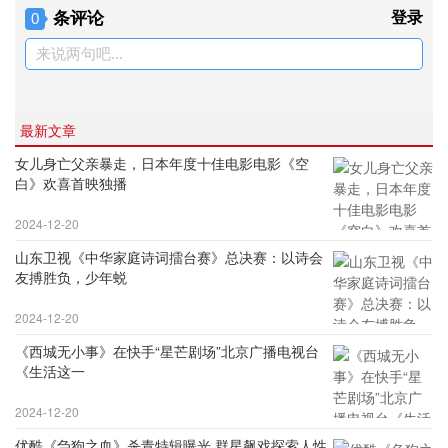
条评论
登录
0
来说两句吧...
最新文章
女儿身亡父亲暴走，日本年度十佳电影电影《空
白》欢喜首映独播
2024-12-20
山东卫视《中华家庭诗词擂台赛》总决赛：以诗会
友搏胜负，少年蜕
2024-12-20
《西城无小事》在快手“星芒剧场”北京广播电视台
《生活这一
2024-12-20
优酷《刍狗之血》杀青特辑曝光 群星飙戏探索人性