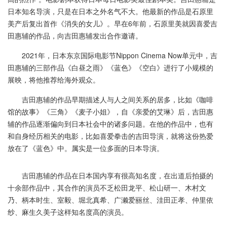
日本知名导演，只是在日本之外名气不大。他最新的作品是石原里
美产后复出首作《消失的女儿》。早在6年前，石原里美就因喜爱吉
田惠辅的作品，向吉田惠辅发出合作邀请。
2021年，日本东京国际电影节Nippon Cinema Now单元中，吉
田惠辅的三部作品《白昼之雨》《蓝色》《空白》进行了小规模的
展映，将他推荐给海外观众。
吉田惠辅的作品早期描述人与人之间关系的居多，比如《咖啡
馆的故事》《三角》《麦子小姐》，自《亲爱的艾琳》后，吉田惠
辅的作品逐渐偏向到日本社会中的诸多问题。在他的作品中，也有
和自身经历相关的电影，比如喜爱拳击的吉田导演，就将这份热爱
放在了《蓝色》中。属实是一位多面的日本导演。
吉田惠辅的作品在日本国内享有很高知名度，在出道后拍摄的
十余部作品中，其合作的演员不乏松田龙平、松山研一、木村文
乃、柄本时生、室毅、堀北真希、广濑爱丽丝、洼田正孝、仲里依
纱、麻生久美子这样知名度高的演员。