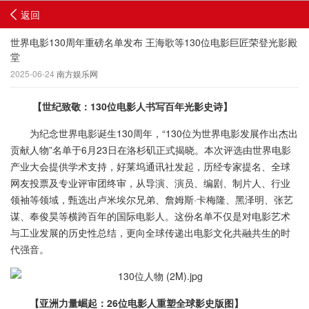
返回
世界电影130周年重磅名单发布 王海歌等130位电影巨匠荣登光影殿
堂
2025-06-24
南方娱乐网
【世纪致敬：
130位电影人书写百年光影史诗】
为纪念世界电影诞生130周年，“130位为世界电影发展作出杰出
贡献人物”名单于6月23日在洛杉矶正式揭晓。本次评选由世界电影
产业大会提供学术支持，好莱坞通讯社发起，历经专家提名、全球
网友投票及专业评审团终审，从导演、演员、编剧、制片人、行业
领袖等领域，甄选出卢米埃尔兄弟、詹姆斯·卡梅隆、黑泽明、张艺
谋、奉俊昊等横跨百年的国际电影人。这份名单不仅是对电影艺术
与工业发展的历史性总结，更向全球传递出电影文化共融共生的时
代强音。
【亚洲力量崛起：
26位电影人重塑全球影史版图】