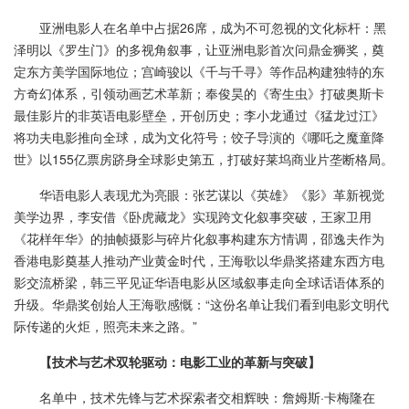
亚洲电影人在名单中占据26席，成为不可忽视的文化标杆：黑
泽明以《罗生门》的多视角叙事，让亚洲电影首次问鼎金狮奖，奠
定东方美学国际地位；宫崎骏以《千与千寻》等作品构建独特的东
方奇幻体系，引领动画艺术革新；奉俊昊的《寄生虫》打破奥斯卡
最佳影片的非英语电影壁垒，开创历史；李小龙通过《猛龙过江》
将功夫电影推向全球，成为文化符号；饺子导演的《哪吒之魔童降
世》以155亿票房跻身全球影史第五，打破好莱坞商业片垄断格局。
华语电影人表现尤为亮眼：张艺谋以《英雄》《影》革新视觉
美学边界，李安借《卧虎藏龙》实现跨文化叙事突破，王家卫用
《花样年华》的抽帧摄影与碎片化叙事构建东方情调，邵逸夫作为
香港电影奠基人推动产业黄金时代，王海歌以华鼎奖搭建东西方电
影交流桥梁，韩三平见证华语电影从区域叙事走向全球话语体系的
升级。华鼎奖创始人王海歌感慨：“这份名单让我们看到电影文明代
际传递的火炬，照亮未来之路。”
【技术与艺术双轮驱动：电影工业的革新与突破】
名单中，技术先锋与艺术探索者交相辉映：詹姆斯·卡梅隆在