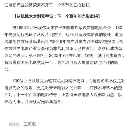
证电影产业的繁荣离不开每一个环节的匠心耕耘。
【从机械木盒到元宇宙：下一个百年的光影邀约】
自1895年卢米埃尔兄弟在巴黎咖啡馆放映首部电影至今，130
年光影历程见证了从胶片到数字、从2D到沉浸式影像的蜕变。此次
名单制作方好莱坞通讯社自2019年成立以来专注全球影视报道，合
作方世界电影产业大会作为非营利组织，已在澳门、洛杉矶成功举
办两届峰会，第三届将于2025年9月在巴黎、纽约、澳门同步举办，
持续搭建国际电影交流平台，为全球电影人提供对话与合作的舞
台。
130位巨匠以镜头为笔书写人类精神史诗，而这份名单不仅是对
电影先驱的致敬，更是对未来电影人的召唤——在技术与艺术的交
汇处，下一个百年的电影传奇，正等待全球电影人以创新为墨、以
匠心为纸，共同续写光影新篇章。
王海歌
关键词：