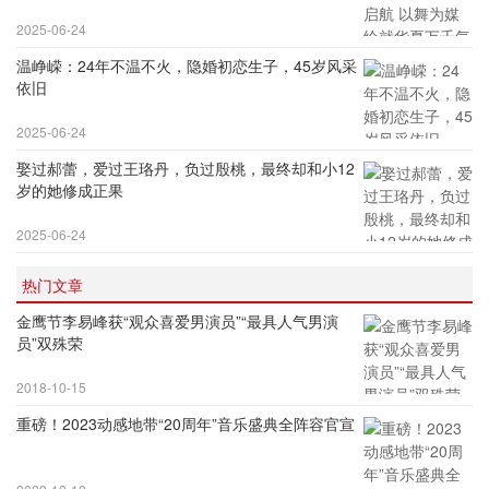
2025-06-24
温峥嵘：24年不温不火，隐婚初恋生子，45岁风采
依旧
2025-06-24
娶过郝蕾，爱过王珞丹，负过殷桃，最终却和小12
岁的她修成正果
2025-06-24
热门文章
金鹰节李易峰获“观众喜爱男演员”“最具人气男演
员”双殊荣
2018-10-15
重磅！2023动感地带“20周年”音乐盛典全阵容官宣