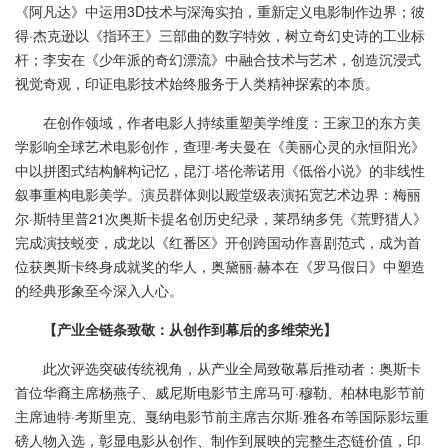
《阿凡达》中运用3D技术与深海实拍，重新定义电影制作边界；彼
得·杰克逊以《指环王》三部曲的数字特效，树立奇幻史诗的工业标
杆；李安在《少年派的奇幻漂流》中融合技术与艺术，创造沉浸式
视觉奇观，印证电影技术始终服务于人类精神探索的本质。
在创作领域，作者电影人持续重塑美学维度：王家卫的东方美
学影响全球艺术电影创作，查理·考夫曼在《美丽心灵的永恒阳光》
中以拼图式结构解构记忆，昆汀·塔伦蒂诺用《低俗小说》的非线性
叙事重构电影美学。演员群体则以殿堂级表演拓宽艺术边界：梅丽
尔·斯特里普21次奥斯卡提名创历史纪录，莱昂纳多凭《荒野猎人》
完成演技蜕变，成龙以《红番区》开创跨国动作喜剧范式，成为首
位获奥斯卡终身成就奖的华人，奥黛丽·赫本在《罗马假日》中塑造
的经典形象至今深入人心。
【产业全链条致敬：从创作到幕后的多维荣光】
此次评选突破传统视角，从产业全局致敬幕后推动者：奥斯卡
首位华裔主席杨燕子、威尼斯电影节主席马可·穆勒、柏林电影节前
主席迪特·考斯里克、戛纳电影节前主席吉尔斯·雅各布等国际影坛重
磅人物入选，彰显电影从创作、制作到展映的完整生态链价值，印