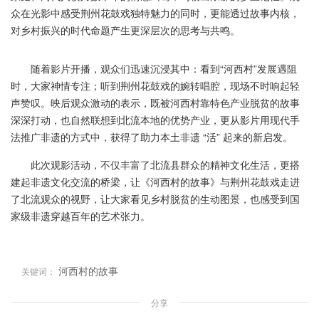
众在光影中感受荆州花鼓戏独特魅力的同时，更能透过故事内核，
对乡村振兴的时代命题产生更深层次的思考与共鸣。
随着影片开播，观众们迅速沉浸其中：看到“河西村”发展遇阻
时，大家神情专注；听到荆州花鼓戏的婉转唱腔，现场不时响起轻
声赞叹。映后观众激动的表示，既被河西村靠特色产业脱贫的故事
深深打动，也自然联想到北流本地的优势产业，更从影片用现代手
法推广非遗的方式中，获得了助力本土非遗 “活” 起来的新启发。
此次观影活动，不仅丰富了北流县群众的精神文化生活，更搭
建起非遗文化交流的桥梁，让《河西村的故事》与荆州花鼓戏走进
了北流观众的视野，让大家看见乡村脱贫的生动图景，也感受到国
家级非遗穿越百年的艺术张力。
河西村的故事
关键词：
分享