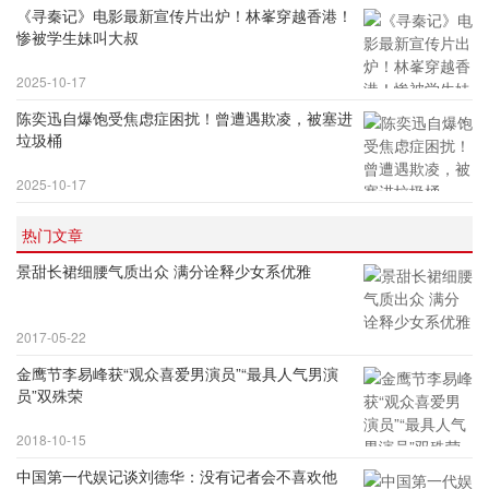
《寻秦记》电影最新宣传片出炉！林峯穿越香港！
惨被学生妹叫大叔
2025-10-17
陈奕迅自爆饱受焦虑症困扰！曾遭遇欺凌，被塞进
垃圾桶
2025-10-17
热门文章
景甜长裙细腰气质出众 满分诠释少女系优雅
2017-05-22
金鹰节李易峰获“观众喜爱男演员”“最具人气男演
员”双殊荣
2018-10-15
中国第一代娱记谈刘德华：没有记者会不喜欢他