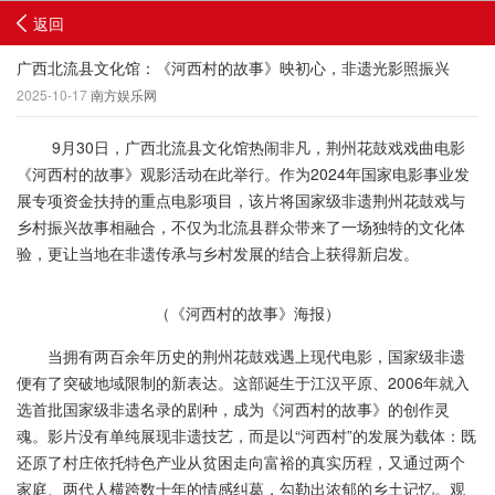
返回
广西北流县文化馆：《河西村的故事》映初心，非遗光影照振兴
2025-10-17
南方娱乐网
9月30日，广西北流县文化馆热闹非凡，荆州花鼓戏戏曲电影
《河西村的故事》观影活动在此举行。作为2024年国家电影事业发
展专项资金扶持的重点电影项目，该片将国家级非遗荆州花鼓戏与
乡村振兴故事相融合，不仅为北流县群众带来了一场独特的文化体
验，更让当地在非遗传承与乡村发展的结合上获得新启发。
（《河西村的故事》海报）
当拥有两百余年历史的荆州花鼓戏遇上现代电影，国家级非遗
便有了突破地域限制的新表达。这部诞生于江汉平原、2006年就入
选首批国家级非遗名录的剧种，成为《河西村的故事》的创作灵
魂。影片没有单纯展现非遗技艺，而是以“河西村”的发展为载体：既
还原了村庄依托特色产业从贫困走向富裕的真实历程，又通过两个
家庭、两代人横跨数十年的情感纠葛，勾勒出浓郁的乡土记忆。观